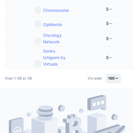
$
--
Chromosome
$
--
OpMentis
Oncology
$
--
Network
Senku
Ishigami by
$
--
Virtuals
Viser 1–58 av 58
Vis rader
100