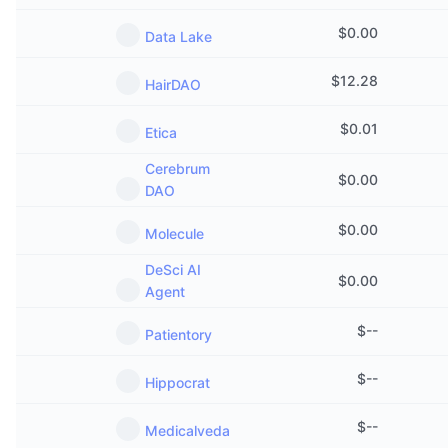
Kommende salg
Finansieringsrenter
Lær og tjen
$
0.00
Data Lake
$
12.28
HairDAO
Kalendere
$
0.01
Etica
ICO-kalender
Cerebrum
$
0.00
Hendelseskalender
DAO
$
0.00
Molecule
DeSci AI
$
0.00
Agent
$
--
Patientory
$
--
Hippocrat
$
--
Medicalveda