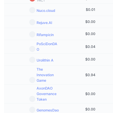
FACT
Trending
Krypto-ETF-er
Opplæring
CMC MCP
$
0.01
Nuco.cloud
Nytt
Bitcoin ETF-er
x402
Nyheter
$
0.00
Rejuve.AI
Krypto
Ethereum ETF-er
Akademi
$
0.00
Rifampicin
Politikk
PoSciDonDA
Teknisk analyse
Forskning
$
0.04
O
Idrett
RSI
Videoer
$
0.00
Urolithin A
Finans
MACD
Ordbok
The
Innovation
$
0.94
Teknologi
Game
Derivater
Kampanjer
AxonDAO
NFT
Governance
$
0.00
Oversikt
Airdrops
Token
Samlet NFT-statistikk
Likvidasjoner
Diamantbelønninger
$
0.00
GenomesDao