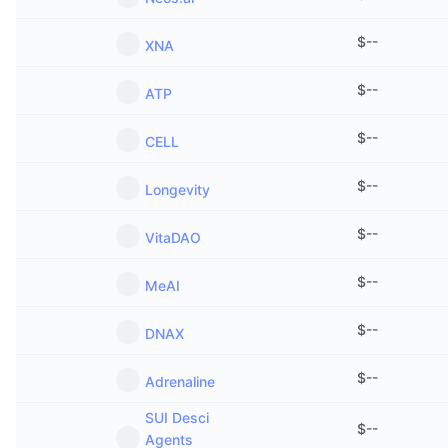
$
--
XNA
$
--
ATP
$
--
CELL
$
--
Longevity
$
--
VitaDAO
$
--
MeAI
$
--
DNAX
$
--
Adrenaline
SUI Desci
$
--
Agents