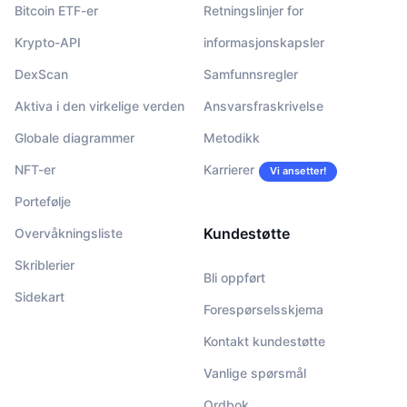
Bitcoin ETF-er
Retningslinjer for
Krypto-API
informasjonskapsler
DexScan
Samfunnsregler
Aktiva i den virkelige verden
Ansvarsfraskrivelse
Globale diagrammer
Metodikk
NFT-er
Karrierer
Vi ansetter!
Portefølje
Kundestøtte
Overvåkningsliste
Skriblerier
Bli oppført
Sidekart
Forespørselsskjema
Kontakt kundestøtte
Vanlige spørsmål
Ordbok