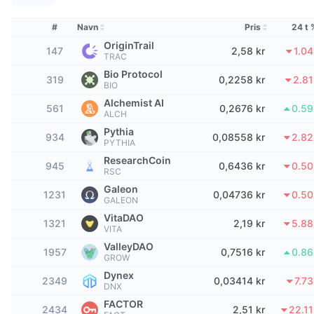
Topphandlere
Artikler
Innstrømning/utstrømning på børs
DEX API
Konverter
Ledertavler
Spot
#
Navn
Pris
24 t 
Sentiment
Bedrift
Nyhetsbrev
OriginTrail
Indikatorer
Trending
Derivater
147
2,58 kr
1.0
TRAC
Priser
Bio Protocol
CMC Launch
319
0,2258 kr
2.8
Kommende
Frykt og grådighetsindeks.
BIO
Alchemist AI
Ressurser
CMC Labs
561
0,2676 kr
0.5
Nylig lagt til
Altcoin-sesongindeks
ALCH
Pythia
934
0,08558 kr
2.8
CMC Max
PYTHIA
Vinnere og tapere
Indikatorer for markedssykluser
Dokumentasjon
ResearchCoin
945
0,6436 kr
0.5
RSC
Toppsaker
Mest besøkt
Bitcoin-dominans
Galeon
Vanlige spørsmål
1231
0,04736 kr
0.5
GALEON
Telegram-bot
Fellesskapssentiment
CoinMarketCap 20-indeksen
VitaDAO
1321
2,19 kr
5.8
VITA
AI-integrasjoner
Annonser
ValleyDAO
Blokkjederangering
CoinMarketCap 100-indeksen
1957
0,7516 kr
0.8
GROW
CMC Agent Hub
Dynex
2349
0,03414 kr
7.7
DNX
Prediksjonsmarkeder
ETF-strømmer
Miniprogram på nettsteder
Markedsplass for ferdigheter
FACTOR
2434
2,51 kr
22.1