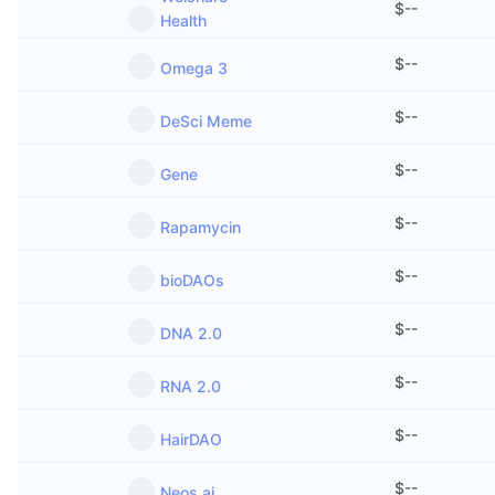
$
--
Health
$
--
Omega 3
$
--
DeSci Meme
$
--
Gene
$
--
Rapamycin
$
--
bioDAOs
$
--
DNA 2.0
$
--
RNA 2.0
$
--
HairDAO
$
--
Neos.ai