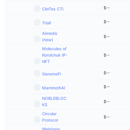
$
--
ClinTex CTi
$
--
Triall
Aimedis
$
--
(new)
Molecules of
Korolchuk IP-
$
--
NFT
$
--
GenomeFi
$
--
MammothAI
NOBLEBLOC
$
--
KS
Circular
$
--
Protocol
Welshare