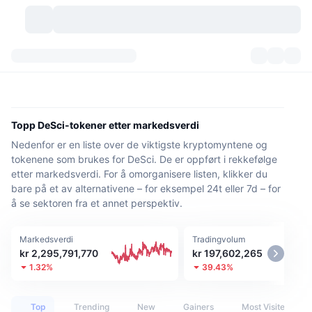
Kryptovaluta
Dashbord
Kryptovaluta
DexScan
Markeder
Rangering
Topp DeSci-tokener etter markedsverdi
Nedenfor er en liste over de viktigste kryptomyntene og
Signaler
Børser
Kategorier
New
Markedsoversikt
tokenene som brukes for DeSci. De er oppført i rekkefølge
etter markedsverdi. For å omorganisere listen, klikker du
Populært
Samfunn
Historiske øyeblikksbilder
Spotmarked
Sentraliserte børser
bare på et av alternativene – for eksempel 24t eller 7d – for
å se sektoren fra et annet perspektiv.
Ny
Nyhetsstrøm
API
Tokenopplåsninger
Antall kryptovalutaer
Spot
Markedsverdi
Tradingvolum
Vinnere
Emner
Yields
Produkter
Bitcoin Kassebeholdninger
Derivater
API
kr 2,295,791,770
kr 197,602,265
1.32%
39.43%
Meme-utforsker
Direktesendinger
Aktiva i den virkelige verden
BNB Kassebeholdninger
Produkter
Krypto-API
Desentraliserte børser
Top
Trending
New
Gainers
Most Visited