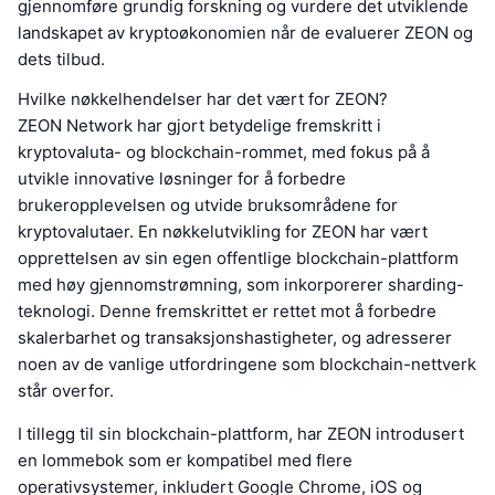
gjennomføre grundig forskning og vurdere det utviklende
landskapet av kryptoøkonomien når de evaluerer ZEON og
dets tilbud.
Hvilke nøkkelhendelser har det vært for ZEON?
ZEON Network har gjort betydelige fremskritt i
kryptovaluta- og blockchain-rommet, med fokus på å
utvikle innovative løsninger for å forbedre
brukeropplevelsen og utvide bruksområdene for
kryptovalutaer. En nøkkelutvikling for ZEON har vært
opprettelsen av sin egen offentlige blockchain-plattform
med høy gjennomstrømning, som inkorporerer sharding-
teknologi. Denne fremskrittet er rettet mot å forbedre
skalerbarhet og transaksjonshastigheter, og adresserer
noen av de vanlige utfordringene som blockchain-nettverk
står overfor.
I tillegg til sin blockchain-plattform, har ZEON introdusert
en lommebok som er kompatibel med flere
operativsystemer, inkludert Google Chrome, iOS og