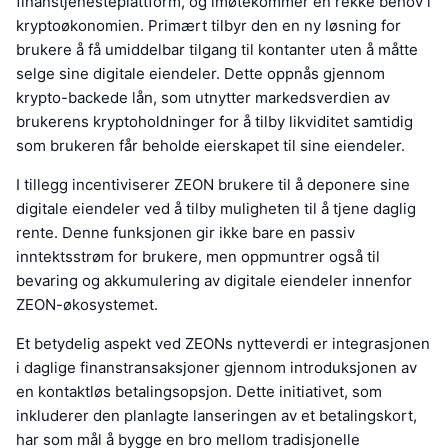
finanstjenesteplattform, og imøtekommer en rekke behov i
kryptoøkonomien. Primært tilbyr den en ny løsning for
brukere å få umiddelbar tilgang til kontanter uten å måtte
selge sine digitale eiendeler. Dette oppnås gjennom
krypto-backede lån, som utnytter markedsverdien av
brukerens kryptoholdninger for å tilby likviditet samtidig
som brukeren får beholde eierskapet til sine eiendeler.
I tillegg incentiviserer ZEON brukere til å deponere sine
digitale eiendeler ved å tilby muligheten til å tjene daglig
rente. Denne funksjonen gir ikke bare en passiv
inntektsstrøm for brukere, men oppmuntrer også til
bevaring og akkumulering av digitale eiendeler innenfor
ZEON-økosystemet.
Et betydelig aspekt ved ZEONs nytteverdi er integrasjonen
i daglige finanstransaksjoner gjennom introduksjonen av
en kontaktløs betalingsopsjon. Dette initiativet, som
inkluderer den planlagte lanseringen av et betalingskort,
har som mål å bygge en bro mellom tradisjonelle