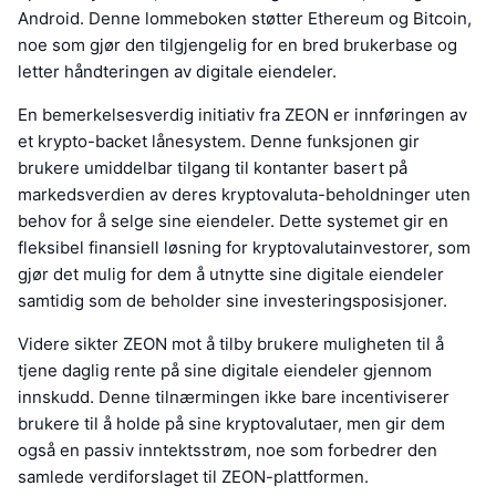
Android. Denne lommeboken støtter Ethereum og Bitcoin,
noe som gjør den tilgjengelig for en bred brukerbase og
letter håndteringen av digitale eiendeler.
En bemerkelsesverdig initiativ fra ZEON er innføringen av
et krypto-backet lånesystem. Denne funksjonen gir
brukere umiddelbar tilgang til kontanter basert på
markedsverdien av deres kryptovaluta-beholdninger uten
behov for å selge sine eiendeler. Dette systemet gir en
fleksibel finansiell løsning for kryptovalutainvestorer, som
gjør det mulig for dem å utnytte sine digitale eiendeler
samtidig som de beholder sine investeringsposisjoner.
Videre sikter ZEON mot å tilby brukere muligheten til å
tjene daglig rente på sine digitale eiendeler gjennom
innskudd. Denne tilnærmingen ikke bare incentiviserer
brukere til å holde på sine kryptovalutaer, men gir dem
også en passiv inntektsstrøm, noe som forbedrer den
samlede verdiforslaget til ZEON-plattformen.