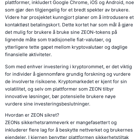
plattformer, inkludert Google Chrome, iOS og Android, noe
som gjør den tilgjengelig for et bredt spekter av brukere.
Videre har prosjektet kunngjort planer om å introdusere et
kontaktløst betalingskort. Dette kortet har som mål å gjøre
det mulig for brukere å bruke sine ZEON-tokens på
lignende måte som tradisjonelle fiat-valutaer, og
ytterligere tette gapet mellom kryptovalutaer og daglige
finansielle aktiviteter.
Som med enhver investering i kryptorommet, er det viktig
for individer å gjennomføre grundig forskning og vurdere
de involverte risikoene. Kryptomarkedet er kjent for sin
volatilitet, og selv om plattformer som ZEON tilbyr
innovative løsninger, bør potensielle brukere nøye
vurdere sine investeringsbeslutninger.
Hvordan er ZEON sikret?
ZEONs sikkerhetsrammeverk er mangefasettert og
inkluderer flere lag for å beskytte nettverket og brukernes
eiendeler. I kjernen benytter plattformen sikkerhetstiltak