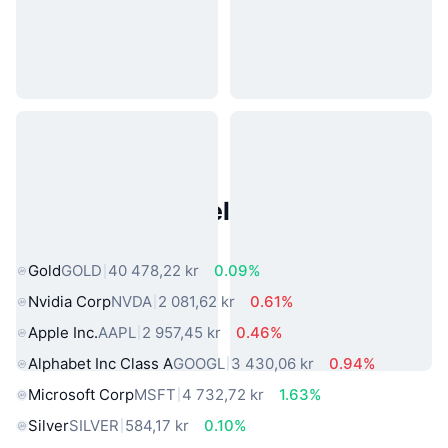
Populære eiendeler fra den
virkelige verden
Gold
GOLD
40 478,22 kr
0.09%
Nvidia Corp
NVDA
2 081,62 kr
0.61%
Apple Inc.
AAPL
2 957,45 kr
0.46%
Alphabet Inc Class A
GOOGL
3 430,06 kr
0.94%
Microsoft Corp
MSFT
4 732,72 kr
1.63%
Silver
SILVER
584,17 kr
0.10%