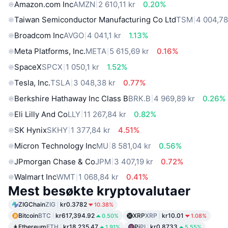
Amazon.com Inc
AMZN
2 610,11 kr
0.20%
Taiwan Semiconductor Manufacturing Co Ltd
TSM
4 004,78
Broadcom Inc
AVGO
4 041,1 kr
1.13%
Meta Platforms, Inc.
META
5 615,69 kr
0.16%
SpaceX
SPCX
1 050,1 kr
1.52%
Tesla, Inc.
TSLA
3 048,38 kr
0.77%
Berkshire Hathaway Inc Class B
BRK.B
4 969,89 kr
0.26%
Eli Lilly And Co
LLY
11 267,84 kr
0.82%
SK Hynix
SKHY
1 377,84 kr
4.51%
Micron Technology Inc
MU
8 581,04 kr
0.56%
JPmorgan Chase & Co
JPM
3 407,19 kr
0.72%
Walmart Inc
WMT
1 068,84 kr
0.41%
Mest besøkte kryptovalutaer
ZIGChain
ZIG
kr0.3782
10.38%
Bitcoin
BTC
kr617,394.92
XRP
XRP
kr10.01
0.50%
1.08%
Ethereum
ETH
kr18,235.47
Pi
PI
kr0.8733
1.91%
5.55%