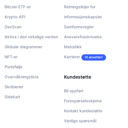
Bitcoin ETF-er
Retningslinjer for
Krypto-API
informasjonskapsler
DexScan
Samfunnsregler
Aktiva i den virkelige verden
Ansvarsfraskrivelse
Globale diagrammer
Metodikk
NFT-er
Karrierer
Vi ansetter!
Portefølje
Kundestøtte
Overvåkningsliste
Skriblerier
Bli oppført
Sidekart
Forespørselsskjema
Kontakt kundestøtte
Vanlige spørsmål