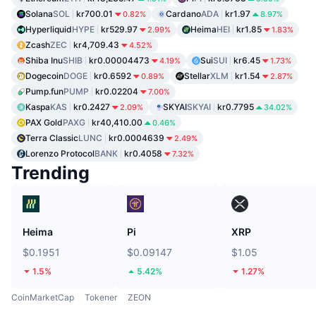
Solana
SOL
kr700.01
Cardano
ADA
kr1.97
0.82%
8.97%
Hyperliquid
HYPE
kr529.97
Heima
HEI
kr1.85
2.99%
1.83%
Zcash
ZEC
kr4,709.43
4.52%
Shiba Inu
SHIB
kr0.00004473
Sui
SUI
kr6.45
4.19%
1.73%
Dogecoin
DOGE
kr0.6592
Stellar
XLM
kr1.54
0.89%
2.87%
Pump.fun
PUMP
kr0.02204
7.00%
Kaspa
KAS
kr0.2427
SKYAI
SKYAI
kr0.7795
2.09%
34.02%
PAX Gold
PAXG
kr40,410.00
0.46%
Terra Classic
LUNC
kr0.0004639
2.49%
Lorenzo Protocol
BANK
kr0.4058
7.32%
Trending
Heima
Pi
XRP
$0.1951
$0.09147
$1.05
1.5%
5.42%
1.27%
CoinMarketCap
Tokener
ZEON