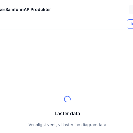
ser
Samfunn
API
Produkter
D
Laster data
Vennligst vent, vi laster inn diagramdata