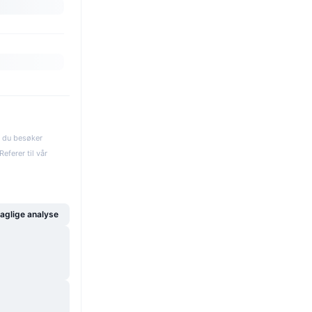
s du besøker
eferer til vår
glige analyse