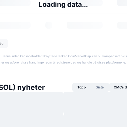
Loading data...
dde
: Denne siden kan inneholde tilknyttede lenker. CoinMarketCap kan bli kompensert hvi
rmer og utfører visse handlinger som å registrere deg og handle på disse plattformene. R
SOL) nyheter
Topp
Siste
CMCs da