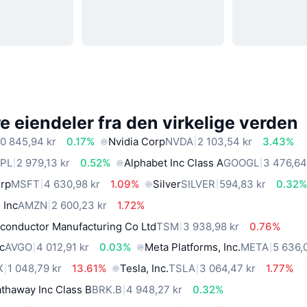
 eiendeler fra den virkelige verden
0 845,94 kr
0.17%
Nvidia Corp
NVDA
2 103,54 kr
3.43%
PL
2 979,13 kr
0.52%
Alphabet Inc Class A
GOOGL
3 476,64
orp
MSFT
4 630,98 kr
1.09%
Silver
SILVER
594,83 kr
0.32
 Inc
AMZN
2 600,23 kr
1.72%
conductor Manufacturing Co Ltd
TSM
3 938,98 kr
0.76%
c
AVGO
4 012,91 kr
0.03%
Meta Platforms, Inc.
META
5 636,
X
1 048,79 kr
13.61%
Tesla, Inc.
TSLA
3 064,47 kr
1.77%
thaway Inc Class B
BRK.B
4 948,27 kr
0.32%