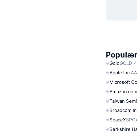
Populære
Gold
GOLD
4
Apple Inc.
AA
Microsoft C
Amazon.com
Taiwan Semi
Broadcom In
SpaceX
SPC
Berkshire Ha