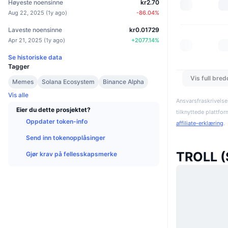
Høyeste noensinne
kr2.70
Aug 22, 2025
(
1y ago
)
-86.04
%
Laveste noensinne
kr0.01729
Apr 21, 2025
(
1y ago
)
+
2077.14
%
Se historiske data
Tagger
Vis full bre
Memes
Solana Ecosystem
Binance Alpha
Vis alle
Ansvarsfraskrivelse
Eier du dette prosjektet?
tilknyttede plattfo
Oppdater token-info
affiliate-erklæring
.
Send inn tokenopplåsinger
TROLL (
Gjør krav på fellesskapsmerke