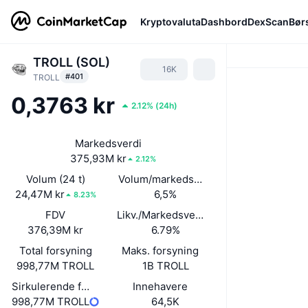
Kryptovaluta
Dashbord
DexScan
Bør
TROLL (SOL)
16K
#401
TROLL
0,3763 kr
2.12%
(
24h
)
Markedsverdi
375,93M kr
2.12%
Volum (24 t)
Volum/markedsverdi (24 timer)
24,47M kr
6,5%
8.23%
FDV
Likv./Markedsverdi
376,39M kr
6.79%
Total forsyning
Maks. forsyning
998,77M TROLL
1B TROLL
Sirkulerende forsyning
Innehavere
998,77M TROLL
64,5K