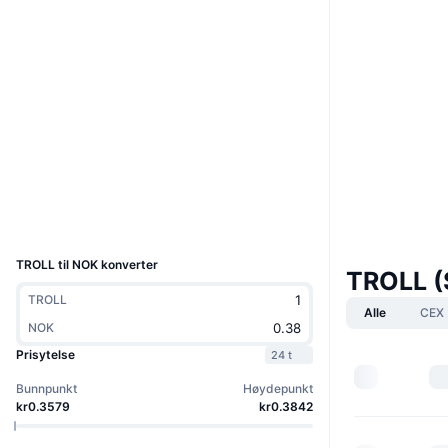
Boost
Nettsted
Website
Sosiale medier
Kontrakter
5UUH9R...TBhgH2
3.6
Vurdering (CertiK)
Utforskere
solscan.io
Wallets
UCID
36313
TROLL til NOK konverter
TROLL (
TROLL
Alle
CEX
NOK
Prisytelse
24 t
Bunnpunkt
Høydepunkt
kr0.3579
kr0.3842