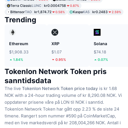
Terra Classic
LUNC
kr0.0004758
0.87%
Bittensor
TAO
kr1,874.72
Kaspa
KAS
kr0.2483
0.58%
2.59%
Trending
Ethereum
XRP
Solana
$1,908.33
$1.07
$74.18
1.84%
0.95%
0.07%
Tokenlon Network Token pris
sanntidsdata
The live
Tokenlon Network Token price today
is kr 1.68
NOK with a 24-hour trading volume of kr 8,290.08 NOK.
Vi
oppdaterer prisene våre på LON til NOK i sanntid.
Tokenlon Network Token har gått opp 2.23 % de siste 24
timene.
Rangert som nummer #590 på CoinMarketCap,
med en live markedsverdi på kr 208,004,266 NOK.
Antall i