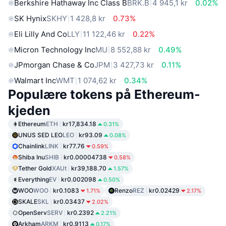
Berkshire Hathaway Inc Class B
BRK.B
4 945,1 kr
0.02%
SK Hynix
SKHY
1 428,8 kr
0.73%
Eli Lilly And Co
LLY
11 122,46 kr
0.22%
Micron Technology Inc
MU
8 552,88 kr
0.49%
JPmorgan Chase & Co
JPM
3 427,73 kr
0.11%
Walmart Inc
WMT
1 074,62 kr
0.34%
Populære tokens på Ethereum-
kjeden
Ethereum
ETH
kr17,834.18
0.31%
UNUS SED LEO
LEO
kr93.09
0.08%
Chainlink
LINK
kr77.76
0.59%
Shiba Inu
SHIB
kr0.00004738
0.58%
Tether Gold
XAUt
kr39,188.70
1.57%
Everything
EV
kr0.002098
0.50%
WOO
WOO
kr0.1083
Renzo
REZ
kr0.02429
1.71%
2.17%
SKALE
SKL
kr0.03437
2.02%
OpenServ
SERV
kr0.2392
2.21%
Arkham
ARKM
kr0.9113
0.17%