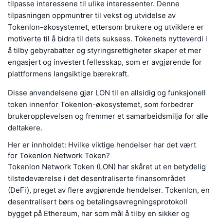
tilpasse interessene til ulike interessenter. Denne
tilpasningen oppmuntrer til vekst og utvidelse av
Tokenlon-økosystemet, ettersom brukere og utviklere er
motiverte til å bidra til dets suksess. Tokenets nytteverdi i
å tilby gebyrabatter og styringsrettigheter skaper et mer
engasjert og investert fellesskap, som er avgjørende for
plattformens langsiktige bærekraft.
Disse anvendelsene gjør LON til en allsidig og funksjonell
token innenfor Tokenlon-økosystemet, som forbedrer
brukeropplevelsen og fremmer et samarbeidsmiljø for alle
deltakere.
Her er innholdet: Hvilke viktige hendelser har det vært
for Tokenlon Network Token?
Tokenlon Network Token (LON) har skåret ut en betydelig
tilstedeværelse i det desentraliserte finansområdet
(DeFi), preget av flere avgjørende hendelser. Tokenlon, en
desentralisert børs og betalingsavregningsprotokoll
bygget på Ethereum, har som mål å tilby en sikker og