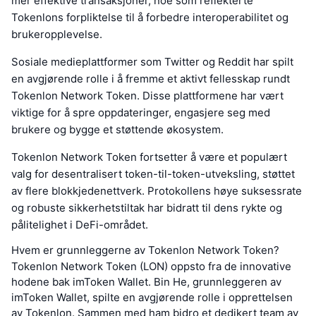
mer effektive transaksjoner, noe som reflekterte
Tokenlons forpliktelse til å forbedre interoperabilitet og
brukeropplevelse.
Sosiale medieplattformer som Twitter og Reddit har spilt
en avgjørende rolle i å fremme et aktivt fellesskap rundt
Tokenlon Network Token. Disse plattformene har vært
viktige for å spre oppdateringer, engasjere seg med
brukere og bygge et støttende økosystem.
Tokenlon Network Token fortsetter å være et populært
valg for desentralisert token-til-token-utveksling, støttet
av flere blokkjedenettverk. Protokollens høye suksessrate
og robuste sikkerhetstiltak har bidratt til dens rykte og
pålitelighet i DeFi-området.
Hvem er grunnleggerne av Tokenlon Network Token?
Tokenlon Network Token (LON) oppsto fra de innovative
hodene bak imToken Wallet. Bin He, grunnleggeren av
imToken Wallet, spilte en avgjørende rolle i opprettelsen
av Tokenlon. Sammen med ham bidro et dedikert team av