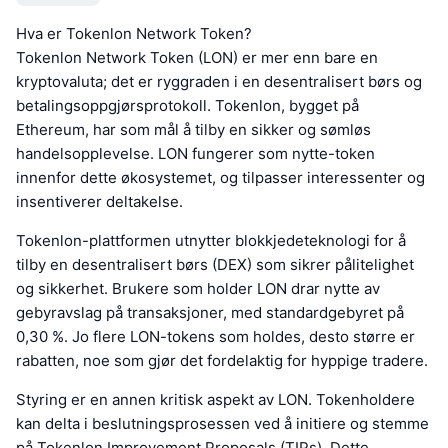
Hva er Tokenlon Network Token?
Tokenlon Network Token (LON) er mer enn bare en
kryptovaluta; det er ryggraden i en desentralisert børs og
betalingsoppgjørsprotokoll. Tokenlon, bygget på
Ethereum, har som mål å tilby en sikker og sømløs
handelsopplevelse. LON fungerer som nytte-token
innenfor dette økosystemet, og tilpasser interessenter og
insentiverer deltakelse.
Tokenlon-plattformen utnytter blokkjedeteknologi for å
tilby en desentralisert børs (DEX) som sikrer pålitelighet
og sikkerhet. Brukere som holder LON drar nytte av
gebyravslag på transaksjoner, med standardgebyret på
0,30 %. Jo flere LON-tokens som holdes, desto større er
rabatten, noe som gjør det fordelaktig for hyppige tradere.
Styring er en annen kritisk aspekt av LON. Tokenholdere
kan delta i beslutningsprosessen ved å initiere og stemme
på Tokenlon Improvement Proposals (TIPs). Dette