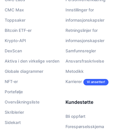
CMC Max
Innstillinger for
Toppsaker
informasjonskapsler
Bitcoin ETF-er
Retningslinjer for
Krypto-API
informasjonskapsler
DexScan
Samfunnsregler
Aktiva i den virkelige verden
Ansvarsfraskrivelse
Globale diagrammer
Metodikk
NFT-er
Karrierer
Vi ansetter!
Portefølje
Kundestøtte
Overvåkningsliste
Skriblerier
Bli oppført
Sidekart
Forespørselsskjema