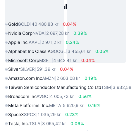
Populære eiendeler fra den
virkelige verden
Gold
GOLD
40 480,83 kr
0.04%
Nvidia Corp
NVDA
2 097,28 kr
0.39%
Apple Inc.
AAPL
2 971,2 kr
0.24%
Alphabet Inc Class A
GOOGL
3 455,61 kr
0.05%
Microsoft Corp
MSFT
4 642,41 kr
0.04%
Silver
SILVER
591,39 kr
0.04%
Amazon.com Inc
AMZN
2 603,08 kr
0.19%
Taiwan Semiconductor Manufacturing Co Ltd
TSM
3 932,58
Broadcom Inc
AVGO
4 005,73 kr
0.56%
Meta Platforms, Inc.
META
5 620,9 kr
0.16%
SpaceX
SPCX
1 035,29 kr
0.23%
Tesla, Inc.
TSLA
3 065,42 kr
0.06%