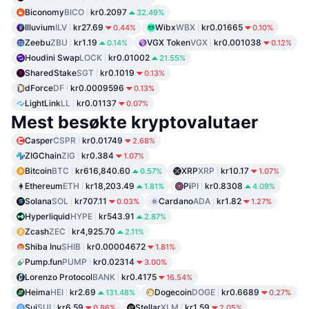
Biconomy
BICO
kr0.2097
32.49%
Illuvium
ILV
kr27.69
Wibx
WBX
kr0.01665
0.44%
0.10%
Zeebu
ZBU
kr1.19
VGX Token
VGX
kr0.001038
0.14%
0.12%
Houdini Swap
LOCK
kr0.01002
21.55%
SharedStake
SGT
kr0.1019
0.13%
dForce
DF
kr0.0009596
0.13%
LightLink
LL
kr0.01137
0.07%
Mest besøkte kryptovalutaer
Casper
CSPR
kr0.01749
2.68%
ZIGChain
ZIG
kr0.384
1.07%
Bitcoin
BTC
kr616,840.60
XRP
XRP
kr10.17
0.57%
1.07%
Ethereum
ETH
kr18,203.49
Pi
PI
kr0.8308
1.81%
4.09%
Solana
SOL
kr707.11
Cardano
ADA
kr1.82
0.03%
1.27%
Hyperliquid
HYPE
kr543.91
2.87%
Zcash
ZEC
kr4,925.70
2.11%
Shiba Inu
SHIB
kr0.00004672
1.81%
Pump.fun
PUMP
kr0.02314
3.00%
Lorenzo Protocol
BANK
kr0.4175
16.54%
Heima
HEI
kr2.69
Dogecoin
DOGE
kr0.6689
131.48%
0.27%
Sui
SUI
kr6.59
Stellar
XLM
kr1.59
0.86%
2.05%