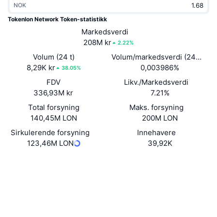
NOK
Trending
Krypto-ETF-er
Opplæring
CMC MCP
Tokenlon Network Token-statistikk
Nytt
Markedsverdi
Bitcoin ETF-er
x402
Nyheter
208M kr
2.22%
Krypto
Ethereum ETF-er
Volum (24 t)
Volum/markedsverdi (24 timer
Akademi
8,29K kr
0,003986%
38.05%
Politikk
FDV
Likv./Markedsverdi
Teknisk analyse
Forskning
336,93M kr
7.21%
Idrett
Total forsyning
Maks. forsyning
RSI
Videoer
140,45M LON
200M LON
Finans
MACD
Sirkulerende forsyning
Innehavere
Ordbok
123,46M LON
39,92K
Teknologi
Nettsted
Website
Whitepaper
Derivater
Kampanjer
Sosiale medier
NFT
Oversikt
Airdrops
Kontrakter
0x0000...71c952
3.7
Vurdering (CertiK)
Samlet NFT-statistikk
Likvidasjoner
Diamantbelønninger
Utforskere
etherscan.io