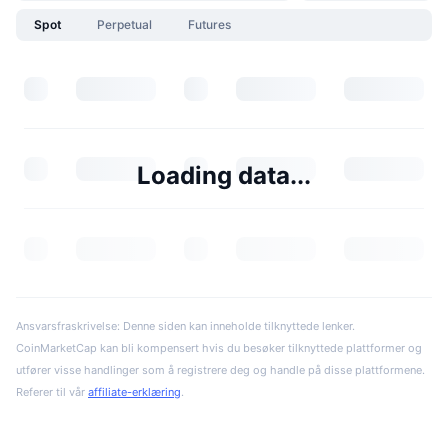
Spot
Perpetual
Futures
Loading data...
Ansvarsfraskrivelse: Denne siden kan inneholde tilknyttede lenker.
CoinMarketCap kan bli kompensert hvis du besøker tilknyttede plattformer og
utfører visse handlinger som å registrere deg og handle på disse plattformene.
Referer til vår
affiliate-erklæring
.