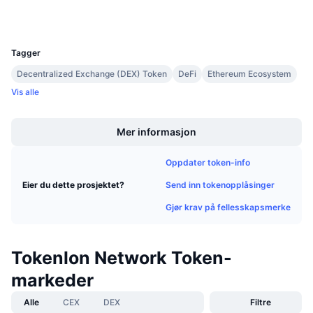
Wallets
Kommende salg
Finansieringsrenter
Lær og tjen
UCID
8083
Tagger
Kalendere
Decentralized Exchange (DEX) Token
DeFi
Ethereum Ecosystem
Vis alle
ICO-kalender
Boost
Mer informasjon
Hendelseskalender
Oppdater token-info
Send inn tokenopplåsinger
Eier du dette prosjektet?
Gjør krav på fellesskapsmerke
Tokenlon Network Token-
markeder
Alle
CEX
DEX
Filtre