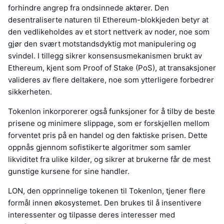
forhindre angrep fra ondsinnede aktører. Den
desentraliserte naturen til Ethereum-blokkjeden betyr at
den vedlikeholdes av et stort nettverk av noder, noe som
gjør den svært motstandsdyktig mot manipulering og
svindel. I tillegg sikrer konsensusmekanismen brukt av
Ethereum, kjent som Proof of Stake (PoS), at transaksjoner
valideres av flere deltakere, noe som ytterligere forbedrer
sikkerheten.
Tokenlon inkorporerer også funksjoner for å tilby de beste
prisene og minimere slippage, som er forskjellen mellom
forventet pris på en handel og den faktiske prisen. Dette
oppnås gjennom sofistikerte algoritmer som samler
likviditet fra ulike kilder, og sikrer at brukerne får de mest
gunstige kursene for sine handler.
LON, den opprinnelige tokenen til Tokenlon, tjener flere
formål innen økosystemet. Den brukes til å insentivere
interessenter og tilpasse deres interesser med