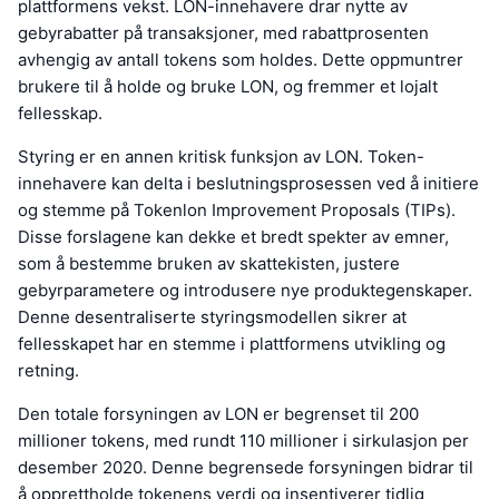
plattformens vekst. LON-innehavere drar nytte av
gebyrabatter på transaksjoner, med rabattprosenten
avhengig av antall tokens som holdes. Dette oppmuntrer
brukere til å holde og bruke LON, og fremmer et lojalt
fellesskap.
Styring er en annen kritisk funksjon av LON. Token-
innehavere kan delta i beslutningsprosessen ved å initiere
og stemme på Tokenlon Improvement Proposals (TIPs).
Disse forslagene kan dekke et bredt spekter av emner,
som å bestemme bruken av skattekisten, justere
gebyrparametere og introdusere nye produktegenskaper.
Denne desentraliserte styringsmodellen sikrer at
fellesskapet har en stemme i plattformens utvikling og
retning.
Den totale forsyningen av LON er begrenset til 200
millioner tokens, med rundt 110 millioner i sirkulasjon per
desember 2020. Denne begrensede forsyningen bidrar til
å opprettholde tokenens verdi og insentiverer tidlig