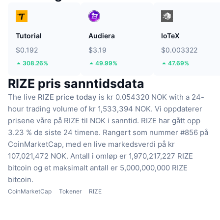
Tutorial
Audiera
IoTeX
$0.192
$3.19
$0.003322
308.26%
49.99%
47.69%
RIZE pris sanntidsdata
The live
RIZE price today
is kr 0.054320 NOK with a 24-
hour trading volume of kr 1,533,394 NOK.
Vi oppdaterer
prisene våre på RIZE til NOK i sanntid.
RIZE har gått opp
3.23 % de siste 24 timene.
Rangert som nummer #856 på
CoinMarketCap, med en live markedsverdi på kr
107,021,472 NOK.
Antall i omløp er 1,970,217,227 RIZE
bitcoin
og et maksimalt antall er 5,000,000,000 RIZE
bitcoin.
CoinMarketCap
Tokener
RIZE