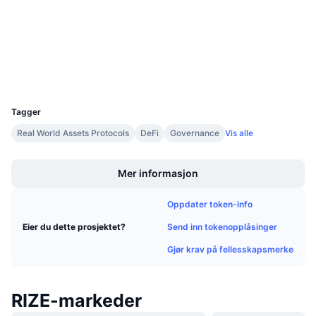
4.1
Kommende salg
Vurdering (CertiK)
Finansieringsrenter
Lær og tjen
etherscan.io
Utforskere
Kalendere
Wallets
UCID
36539
ICO-kalender
Tagger
Real World Assets Protocols
DeFi
Governance
Vis alle
Hendelseskalender
Boost
Mer informasjon
Oppdater token-info
Send inn tokenopplåsinger
Eier du dette prosjektet?
Gjør krav på fellesskapsmerke
RIZE-markeder