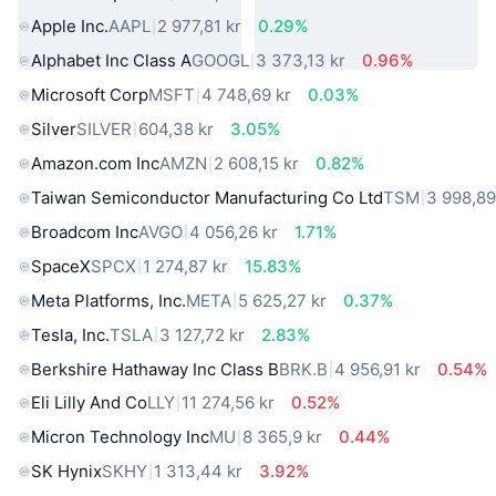
Apple Inc.
AAPL
2 977,81 kr
0.29%
Alphabet Inc Class A
GOOGL
3 373,13 kr
0.96%
Microsoft Corp
MSFT
4 748,69 kr
0.03%
Silver
SILVER
604,38 kr
3.05%
Amazon.com Inc
AMZN
2 608,15 kr
0.82%
Taiwan Semiconductor Manufacturing Co Ltd
TSM
3 998,89
Broadcom Inc
AVGO
4 056,26 kr
1.71%
SpaceX
SPCX
1 274,87 kr
15.83%
Meta Platforms, Inc.
META
5 625,27 kr
0.37%
Tesla, Inc.
TSLA
3 127,72 kr
2.83%
Berkshire Hathaway Inc Class B
BRK.B
4 956,91 kr
0.54%
Eli Lilly And Co
LLY
11 274,56 kr
0.52%
Micron Technology Inc
MU
8 365,9 kr
0.44%
SK Hynix
SKHY
1 313,44 kr
3.92%