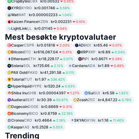
CropBytes
CBX
kr0.00532
0.05%
XYRO
XYRO
kr0.001746
3.59%
Wat
WAT
kr0.000002233
1.04%
Kaizen Finance
KZEN
kr0.002231
0.10%
LightLink
LL
kr0.01145
0.04%
Mest besøkte kryptovalutaer
Casper
CSPR
kr0.01818
ADI
ADI
kr65.46
2.03%
0.01%
Bitcoin
BTC
kr616,067.04
XRP
XRP
kr9.89
0.31%
0.54%
Ethereum
ETH
kr18,229.17
Pi
PI
kr0.8671
0.07%
0.29%
Solana
SOL
kr725.66
Cardano
ADA
kr1.89
2.12%
0.69%
PAX Gold
PAXG
kr41,291.58
0.11%
Tutorial
TUT
kr1.97
336.42%
Hyperliquid
HYPE
kr520.24
0.63%
Shiba Inu
SHIB
kr0.00004397
Sui
SUI
kr6.59
1.27%
1.62%
Audiera
BEAT
kr30.39
Zcash
ZEC
kr4,847.22
50.67%
0.79%
Dogecoin
DOGE
kr0.6669
0.31%
Biconomy
BICO
kr0.6759
22.19%
Cronos
CRO
kr0.4664
SKYAI
SKYAI
kr1.16
2.16%
11.40%
Kaspa
KAS
kr0.2528
0.55%
Trending