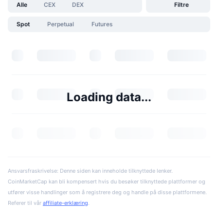
Alle
CEX
DEX
Filtre
Spot
Perpetual
Futures
Loading data...
Ansvarsfraskrivelse: Denne siden kan inneholde tilknyttede lenker.
CoinMarketCap kan bli kompensert hvis du besøker tilknyttede plattformer og
utfører visse handlinger som å registrere deg og handle på disse plattformene.
Referer til vår
affiliate-erklæring
.