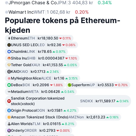
JPmorgan Chase & Co
JPM
3 404,83 kr
0.34%
Walmart Inc
WMT
1 062,68 kr
0.20%
Populære tokens på Ethereum-
kjeden
Ethereum
ETH
kr18,180.50
0.11%
UNUS SED LEO
LEO
kr92.36
0.06%
Chainlink
LINK
kr78.65
0.97%
Shiba Inu
SHIB
kr0.00004367
1.10%
Tether Gold
XAUt
kr41,153.55
0.05%
KAIO
KAIO
kr0.1713
2.14%
MyNeighborAlice
ALICE
kr1.16
3.15%
DeBox
BOX
kr0.2096
Superform
UP
kr0.5533
1.88%
0.70%
Metadium
META
kr0.06426
0.54%
Sandisk Corporation tokenized
SNDKX
kr11,589.17
0.14%
stock(xstock)
Origin Protocol
OGN
kr0.1581
4.27%
Amazon Tokenized Stock (Ondo)
AMZNon
kr2,613.23
0.16%
Alien Worlds
TLM
kr0.01615
8.21%
Orderly
ORDER
kr0.2793
0.00%