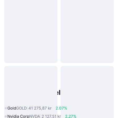
Populære eiendeler fra den
virkelige verden
Gold
GOLD
41 275,87 kr
2.07%
Nvidia Corp
NVDA
2 127,51 kr
2.27%