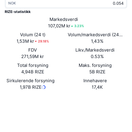
NOK
Trending
Krypto-ETF-er
Opplæring
CMC MCP
RIZE-statistikk
Nytt
Markedsverdi
Bitcoin ETF-er
x402
Nyheter
107,02M kr
3.23%
Krypto
Ethereum ETF-er
Volum (24 t)
Volum/markedsverdi (24 timer
Akademi
1,53M kr
1,43%
29.18%
Politikk
FDV
Likv./Markedsverdi
Teknisk analyse
Forskning
271,59M kr
0.53%
Idrett
Total forsyning
Maks. forsyning
RSI
Videoer
4,94B RIZE
5B RIZE
Finans
MACD
Sirkulerende forsyning
Innehavere
Ordbok
1,97B RIZE
17,4K
Teknologi
Website
Whitepaper
Derivater
Kampanjer
Nettsted
NFT
Oversikt
Airdrops
Sosiale medier
Samlet NFT-statistikk
0x9F1E...A47605
Kontrakter
Likvidasjoner
Diamantbelønninger