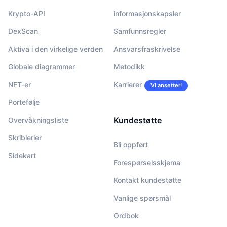
Krypto-API
informasjonskapsler
DexScan
Samfunnsregler
Aktiva i den virkelige verden
Ansvarsfraskrivelse
Globale diagrammer
Metodikk
NFT-er
Karrierer
Vi ansetter!
Portefølje
Kundestøtte
Overvåkningsliste
Skriblerier
Bli oppført
Sidekart
Forespørselsskjema
Kontakt kundestøtte
Vanlige spørsmål
Ordbok