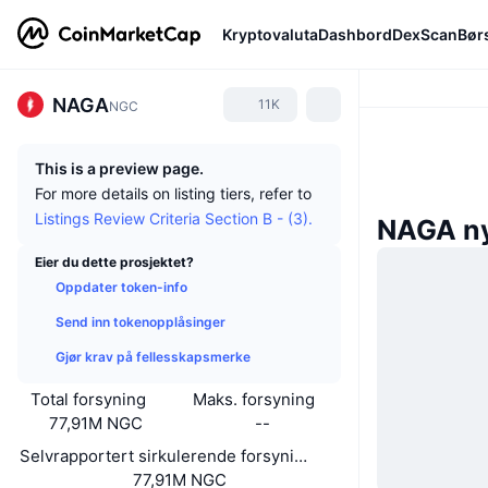
Kryptovaluta
Dashbord
DexScan
Bør
NAGA
11K
NGC
This is a preview page.
For more details on listing tiers, refer to
Listings Review Criteria Section B - (3).
NAGA n
Eier du dette prosjektet?
Oppdater token-info
Send inn tokenopplåsinger
Gjør krav på fellesskapsmerke
Total forsyning
Maks. forsyning
77,91M NGC
--
Selvrapportert sirkulerende forsyning
77,91M NGC