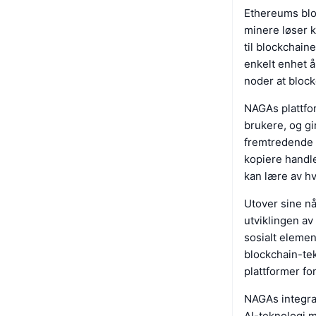
Ethereums blo
minere løser 
til blockchain
enkelt enhet å
noder at block
NAGAs plattfor
brukere, og gi
fremtredende 
kopiere handle
kan lære av hv
Utover sine n
utviklingen av
sosialt elemen
blockchain-tek
plattformer for
NAGAs integras
AI-teknologi m