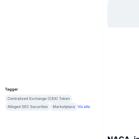
Nettsted
Website
Whitepaper
Sosiale medier
Kontrakter
0x72dd...8cf131
3.4
Vurdering (CertiK)
Audits
etherscan.io
Utforskere
Wallets
UCID
2305
Tagger
Centralized Exchange (CEX) Token
Alleged SEC Securities
Marketplace
Vis alle