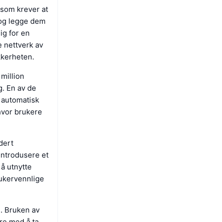
som krever at
 og legge dem
ig for en
e nettverk av
kkerheten.
million
g. En av de
 automatisk
 hvor brukere
dert
introdusere et
 å utnytte
rukervennlige
e. Bruken av
re med å ta