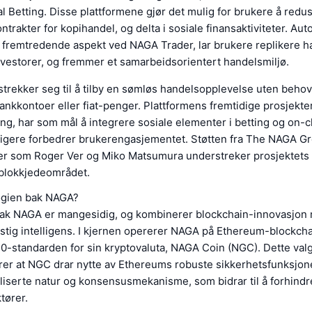
 Betting. Disse plattformene gjør det mulig for brukere å redu
ntrakter for kopihandel, og delta i sosiale finansaktiviteter. Aut
 fremtredende aspekt ved NAGA Trader, lar brukere replikere ha
vestorer, og fremmer et samarbeidsorientert handelsmiljø.
trekker seg til å tilby en sømløs handelsopplevelse uten behov
bankkontoer eller fiat-penger. Plattformens fremtidige prosjekt
ing, har som mål å integrere sosiale elementer i betting og on-c
ligere forbedrer brukerengasjementet. Støtten fra The NAGA G
er som Roger Ver og Miko Matsumura understreker prosjektets 
 blokkjedeområdet.
ogien bak NAGA?
ak NAGA er mangesidig, og kombinerer blockchain-innovasjon 
stig intelligens. I kjernen opererer NAGA på Ethereum-blockch
0-standarden for sin kryptovaluta, NAGA Coin (NGC). Dette valg
rer at NGC drar nytte av Ethereums robuste sikkerhetsfunksjone
iserte natur og konsensusmekanisme, som bidrar til å forhindr
tører.