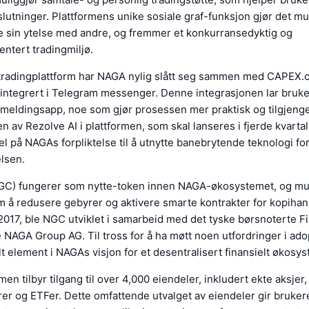
lutninger. Plattformens unike sosiale graf-funksjon gjør det mul
 sin ytelse med andre, og fremmer et konkurransedyktig og
ntert tradingmiljø.
sin tradingplattform har NAGA nylig slått seg sammen med CAPEX.
 integrert i Telegram messenger. Denne integrasjonen lar bruk
n meldingsapp, noe som gjør prosessen mer praktisk og tilgjenge
n av Rezolve AI i plattformen, som skal lanseres i fjerde kvartal
 på NAGAs forpliktelse til å utnytte banebrytende teknologi fo
lsen.
C) fungerer som nytte-token innen NAGA-økosystemet, og muli
 å redusere gebyrer og aktivere smarte kontrakter for kopihan
2017, ble NGC utviklet i samarbeid med det tyske børsnoterte F
 NAGA Group AG. Til tross for å ha møtt noen utfordringer i adop
t element i NAGAs visjon for et desentralisert finansielt økosys
en tilbyr tilgang til over 4,000 eiendeler, inkludert ekte aksjer
rer og ETFer. Dette omfattende utvalget av eiendeler gir bruker