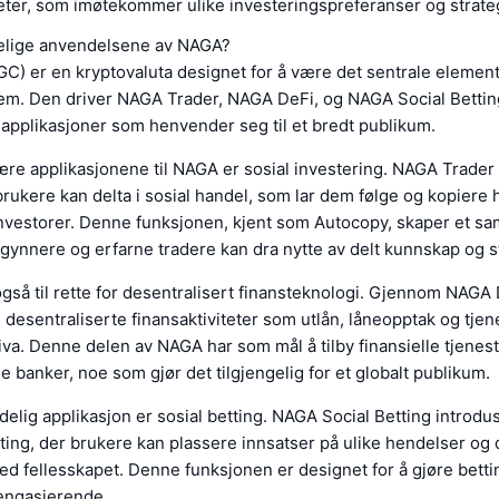
eter, som imøtekommer ulike investeringspreferanser og strateg
kelige anvendelsene av NAGA?
) er en kryptovaluta designet for å være det sentrale elementet
em. Den driver NAGA Trader, NAGA DeFi, og NAGA Social Betting,
e applikasjoner som henvender seg til et bredt publikum.
re applikasjonene til NAGA er sosial investering. NAGA Trader
brukere kan delta i sosial handel, som lar dem følge og kopiere 
investorer. Denne funksjonen, kjent som Autocopy, skaper et sa
ynnere og erfarne tradere kan dra nytte av delt kunnskap og st
så til rette for desentralisert finansteknologi. Gjennom NAGA
i desentraliserte finansaktiviteter som utlån, låneopptak og tjen
iva. Denne delen av NAGA har som mål å tilby finansielle tjenes
le banker, noe som gjør det tilgjengelig for et globalt publikum.
elig applikasjon er sosial betting. NAGA Social Betting introdus
tting, der brukere kan plassere innsatser på ulike hendelser og 
d fellesskapet. Denne funksjonen er designet for å gjøre bett
 engasjerende.