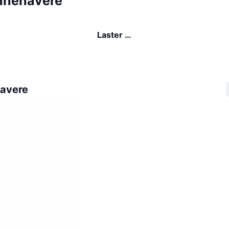
nnehavere
Laster …
avere