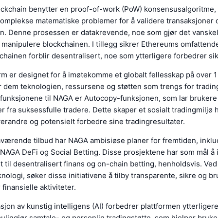
ckchain benytter en proof-of-work (PoW) konsensusalgoritme, 
komplekse matematiske problemer for å validere transaksjoner
en. Denne prosessen er datakrevende, noe som gjør det vanskel
 manipulere blockchainen. I tillegg sikrer Ethereums omfattend
chainen forblir desentralisert, noe som ytterligere forbedrer si
m er designet for å imøtekomme et globalt fellesskap på over 1 
r dem teknologien, ressursene og støtten som trengs for tradin
funksjonene til NAGA er Autocopy-funksjonen, som lar brukere
r fra suksessfulle tradere. Dette skaper et sosialt tradingmiljø
erandre og potensielt forbedre sine tradingresultater.
åværende tilbud har NAGA ambisiøse planer for fremtiden, inklu
 NAGA DeFi og Social Betting. Disse prosjektene har som mål å 
t til desentralisert finans og on-chain betting, henholdsvis. Ved
nologi, søker disse initiativene å tilby transparente, sikre og b
 finansielle aktiviteter.
jon av kunstig intelligens (AI) forbedrer plattformen ytterliger
uliggjør samtale- og personlig tradingstøtte, som hjelper bruke