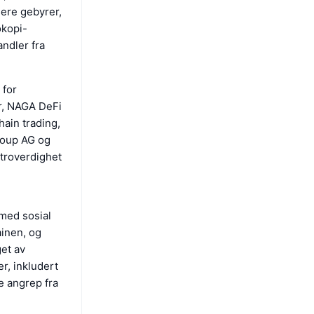
sere gebyrer,
okopi-
ndler fra
 for
er, NAGA DeFi
hain trading,
roup AG og
troverdighet
med sosial
ainen, og
et av
r, inkludert
e angrep fra