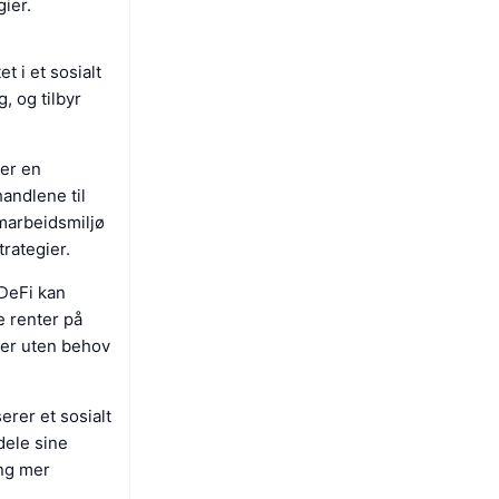
ier.
 i et sosialt
 og tilbyr
 er en
handlene til
marbeidsmiljø
rategier.
 DeFi kan
e renter på
ter uten behov
erer et sosialt
dele sine
ing mer