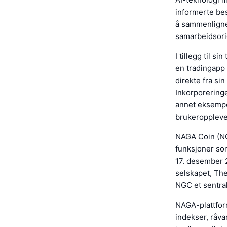
informerte bes
å sammenligne
samarbeidsorie
I tillegg til 
en tradingapp
direkte fra si
Inkorporeringe
annet eksempel
brukeroppleve
NAGA Coin (NG
funksjoner som
17. desember 
selskapet, The
NGC et sentral
NAGA-plattform
indekser, råva