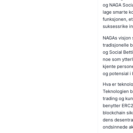
og NAGA Social
lage smarte ko
funksjonen, et
suksessrike in
NAGAs visjon s
tradisjonelle 
og Social Bett
noe som ytter
kjente person
og potensial i
Hva er teknol
Teknologien b
trading og kun
benytter ERC2
blockchain sik
dens desentral
ondsinnede ak