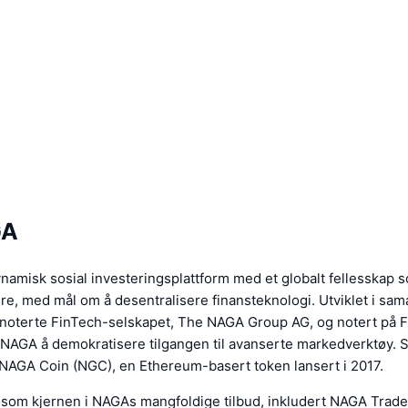
GA
amisk sosial investeringsplattform med et globalt fellesskap 
ere, med mål om å desentralisere finansteknologi. Utviklet i sa
snoterte FinTech-selskapet, The NAGA Group AG, og notert på F
NAGA å demokratisere tilgangen til avanserte markedverktøy. Sen
NAGA Coin (NGC), en Ethereum-basert token lansert i 2017.
som kjernen i NAGAs mangfoldige tilbud, inkludert NAGA Trad