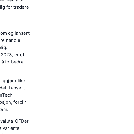
ig for tradere
com og lansert
ere handle
lig.
 2023, er et
r å forbedre
ggjør ulike
del. Lansert
inTech-
sjon, forblir
tem.
, valuta-CFDer,
e varierte