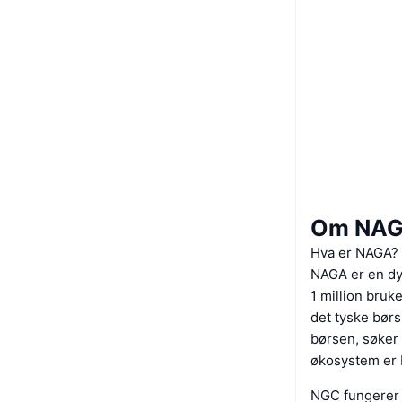
Om NA
Hva er NAGA?
NAGA er en dyn
1 million bruk
det tyske bør
børsen, søker 
økosystem er 
NGC fungerer 