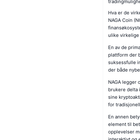
tradingmuligh
Hva er de vir
NAGA Coin (NGC
finansøkosyst
ulike virkelig
En av de primæ
plattform der 
suksessfulle 
der både nybeg
NAGA legger og
brukere delta 
sine kryptoakt
for tradisjonel
En annen betyd
element til be
opplevelser me
interaktivt og