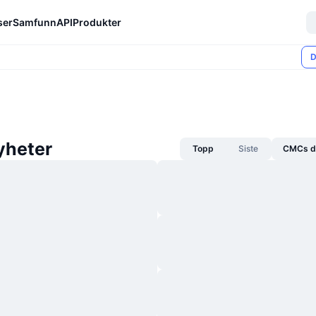
ser
Samfunn
API
Produkter
D
yheter
Topp
Siste
CMCs da