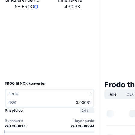
5B FROG
430,3K
Nettsted
Website
Sosiale medier
0x4AD6...e1611C
Kontrakter
3.4
Vurdering (CertiK)
Utforskere
bscscan.com
Wallets
UCID
34587
Frodo t
FROG til NOK konverter
FROG
Alle
CEX
NOK
Prisytelse
24 t
Bunnpunkt
Høydepunkt
kr0.0008147
kr0.0008294