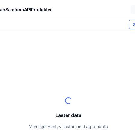
ser
Samfunn
API
Produkter
D
Laster data
Vennligst vent, vi laster inn diagramdata