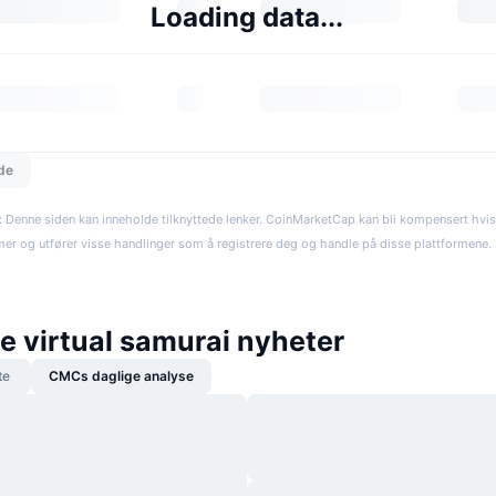
Loading data...
dde
: Denne siden kan inneholde tilknyttede lenker. CoinMarketCap kan bli kompensert hvi
rmer og utfører visse handlinger som å registrere deg og handle på disse plattformene. R
e virtual samurai nyheter
te
CMCs daglige analyse