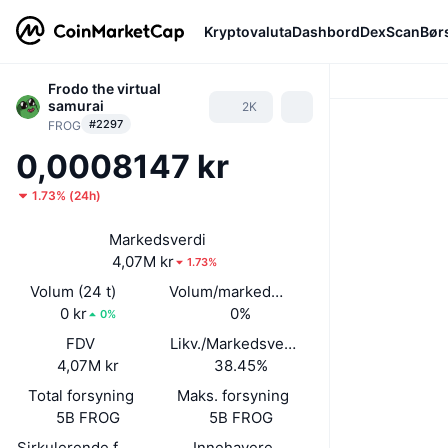
Kryptovaluta
Dashbord
DexScan
Bør
Frodo the virtual
samurai
2K
#2297
FROG
0,0008147 kr
1.73%
(
24h
)
Markedsverdi
4,07M kr
1.73%
Volum (24 t)
Volum/markedsverdi (24 timer)
0 kr
0%
0%
FDV
Likv./Markedsverdi
4,07M kr
38.45%
Total forsyning
Maks. forsyning
5B FROG
5B FROG
Sirkulerende forsyning
Innehavere