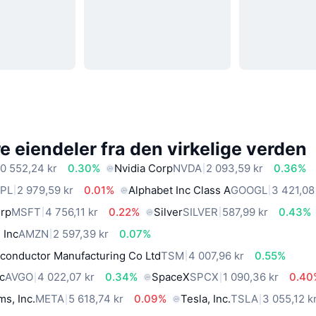
 eiendeler fra den virkelige verden
0 552,24 kr
0.30%
Nvidia Corp
NVDA
2 093,59 kr
0.36%
PL
2 979,59 kr
0.01%
Alphabet Inc Class A
GOOGL
3 421,08
orp
MSFT
4 756,11 kr
0.22%
Silver
SILVER
587,99 kr
0.43%
 Inc
AMZN
2 597,39 kr
0.07%
conductor Manufacturing Co Ltd
TSM
4 007,96 kr
0.55%
c
AVGO
4 022,07 kr
0.34%
SpaceX
SPCX
1 090,36 kr
0.40
ms, Inc.
META
5 618,74 kr
0.09%
Tesla, Inc.
TSLA
3 055,12 k