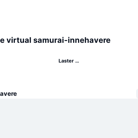
he virtual samurai-innehavere
Laster …
avere