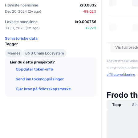
Høyeste noensinne
kr0.0832
Dec 20, 2024
(
2y ago
)
-99.02
%
Laveste noensinne
kr0.000756
Jul 01, 2026
(
1m ago
)
+
7.77
%
Se historiske data
Tagger
Vis full bre
Memes
BNB Chain Ecosystem
Ansvarsfraskrivelse
Eier du dette prosjektet?
tilknyttede plattfo
Oppdater token-info
affiliate-erklæring
.
Send inn tokenopplåsinger
Gjør krav på fellesskapsmerke
Frodo th
Topp
Sis