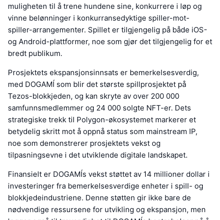
muligheten til å trene hundene sine, konkurrere i løp og
vinne belønninger i konkurransedyktige spiller-mot-
spiller-arrangementer. Spillet er tilgjengelig på både iOS-
og Android-plattformer, noe som gjør det tilgjengelig for et
bredt publikum.
Prosjektets ekspansjonsinnsats er bemerkelsesverdig,
med DOGAMÍ som blir det største spillprosjektet på
Tezos-blokkjeden, og kan skryte av over 200 000
samfunnsmedlemmer og 24 000 solgte NFT-er. Dets
strategiske trekk til Polygon-økosystemet markerer et
betydelig skritt mot å oppnå status som mainstream IP,
noe som demonstrerer prosjektets vekst og
tilpasningsevne i det utviklende digitale landskapet.
Finansielt er DOGAMÍs vekst støttet av 14 millioner dollar i
investeringer fra bemerkelsesverdige enheter i spill- og
blokkjedeindustriene. Denne støtten gir ikke bare de
nødvendige ressursene for utvikling og ekspansjon, men