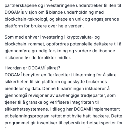
partnerskapene og investeringene understreker tilliten til
DOGAMÍs visjon om å blande underholdning med
blockchain-teknologi, og skape en unik og engasjerende
plattform for brukere over hele verden.
Som med enhver investering i kryptovaluta- og
blockchain-rommet, oppfordres potensielle deltakere til å
gjennomføre grundig forskning og vurdere de iboende
risikoene før de forplikter midler.
Hvordan er DOGAMÍ sikret?
DOGAMÍ benytter en flerfacettert tilnærming for å sikre
sikkerheten til sin plattform og beskytte brukernes
eiendeler og data. Denne tilnærmingen inkluderer å
gjennomgå revisjoner av uavhengige tredjeparter, som
tjener til å granske og verifisere integriteten til
sikkerhetssystemene. I tillegg har DOGAMÍ implementert
et belønningsprogram rettet mot hvite hatt-hackere. Dette
programmet gir insentiver til cybersikkerhetseksperter for