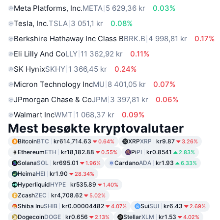
Meta Platforms, Inc.
META
5 629,36 kr
0.03%
Tesla, Inc.
TSLA
3 051,1 kr
0.08%
Berkshire Hathaway Inc Class B
BRK.B
4 998,81 kr
0.17%
Eli Lilly And Co
LLY
11 362,92 kr
0.11%
SK Hynix
SKHY
1 366,45 kr
0.24%
Micron Technology Inc
MU
8 401,05 kr
0.07%
JPmorgan Chase & Co
JPM
3 397,81 kr
0.06%
Walmart Inc
WMT
1 068,37 kr
0.09%
Mest besøkte kryptovalutaer
Bitcoin
BTC
kr614,714.63
XRP
XRP
kr9.87
0.64%
3.26%
Ethereum
ETH
kr18,182.88
Pi
PI
kr0.8541
0.55%
2.83%
Solana
SOL
kr695.01
Cardano
ADA
kr1.93
1.96%
6.33%
Heima
HEI
kr1.90
28.34%
Hyperliquid
HYPE
kr535.89
1.40%
Zcash
ZEC
kr4,708.62
5.02%
Shiba Inu
SHIB
kr0.00004482
Sui
SUI
kr6.43
4.07%
2.69%
Dogecoin
DOGE
kr0.656
Stellar
XLM
kr1.53
2.13%
4.02%