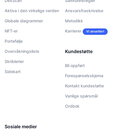
DexScan
Samfunnsregler
Aktiva i den virkelige verden
Ansvarsfraskrivelse
Globale diagrammer
Metodikk
NFT-er
Karrierer
Vi ansetter!
Portefølje
Kundestøtte
Overvåkningsliste
Skriblerier
Bli oppført
Sidekart
Forespørselsskjema
Kontakt kundestøtte
Vanlige spørsmål
Ordbok
Sosiale medier