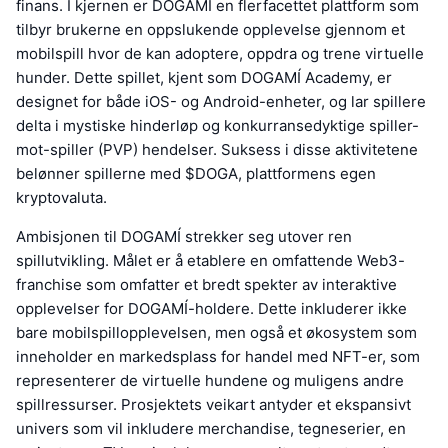
finans. I kjernen er DOGAMÍ en flerfacettet plattform som
tilbyr brukerne en oppslukende opplevelse gjennom et
mobilspill hvor de kan adoptere, oppdra og trene virtuelle
hunder. Dette spillet, kjent som DOGAMÍ Academy, er
designet for både iOS- og Android-enheter, og lar spillere
delta i mystiske hinderløp og konkurransedyktige spiller-
mot-spiller (PVP) hendelser. Suksess i disse aktivitetene
belønner spillerne med $DOGA, plattformens egen
kryptovaluta.
Ambisjonen til DOGAMÍ strekker seg utover ren
spillutvikling. Målet er å etablere en omfattende Web3-
franchise som omfatter et bredt spekter av interaktive
opplevelser for DOGAMÍ-holdere. Dette inkluderer ikke
bare mobilspillopplevelsen, men også et økosystem som
inneholder en markedsplass for handel med NFT-er, som
representerer de virtuelle hundene og muligens andre
spillressurser. Prosjektets veikart antyder et ekspansivt
univers som vil inkludere merchandise, tegneserier, en