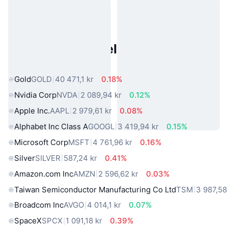
Populære eiendeler fra den
virkelige verden
Gold
GOLD
40 471,1 kr
0.18%
Nvidia Corp
NVDA
2 089,94 kr
0.12%
Apple Inc.
AAPL
2 979,61 kr
0.08%
Alphabet Inc Class A
GOOGL
3 419,94 kr
0.15%
Microsoft Corp
MSFT
4 761,96 kr
0.16%
Silver
SILVER
587,24 kr
0.41%
Amazon.com Inc
AMZN
2 596,62 kr
0.03%
Taiwan Semiconductor Manufacturing Co Ltd
TSM
3 987,58
Broadcom Inc
AVGO
4 014,1 kr
0.07%
SpaceX
SPCX
1 091,18 kr
0.39%