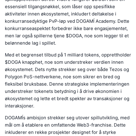
essensiell tilgangsnøkkel, som låser opp spesifikke
aktiviteter innen økosystemet, inkludert deltakelse i
konkurransedyktige PvP-løp ved DOGAMÍ Academy. Dette
konkurranseaspektet forbedrer ikke bare engasjementet,
men lar også spillerne tjene $DOGA, noe som legger til et
belønnende lag i spillet.
Med et begrenset tilbud på 1 milliard tokens, opprettholder
$DOGA knapphet, noe som understreker verdien innen
økosystemet. Dets nytte strekker seg over både Tezos og
Polygon PoS-nettverkene, noe som sikrer en bred og
fleksibel bruksbase. Denne strategiske implementeringen
understreker tokenets betydning i å drive økonomien i
økosystemet og lette et bredt spekter av transaksjoner og
interaksjoner.
DOGAMÍs ambisjon strekker seg utover spillutvikling, med
mål om å etablere en omfattende Web3-franchise. Dette
inkluderer en rekke prosjekter designet for å styrke