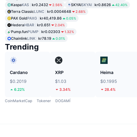
Kaspa
KAS
kr0.2432
SKYAI
SKYAI
kr0.8626
2.56%
42.40%
Terra Classic
LUNC
kr0.0004648
2.68%
PAX Gold
PAXG
kr40,419.86
0.05%
Hedera
HBAR
kr0.651
2.04%
Pump.fun
PUMP
kr0.02303
1.32%
Chainlink
LINK
kr78.19
0.01%
Trending
Cardano
XRP
Heima
$0.2019
$1.03
$0.1995
6.22%
3.34%
28.4%
CoinMarketCap
Tokener
DOGAMÍ