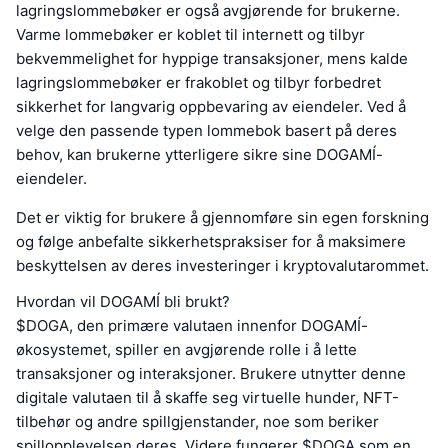
lagringslommebøker er også avgjørende for brukerne.
Varme lommebøker er koblet til internett og tilbyr
bekvemmelighet for hyppige transaksjoner, mens kalde
lagringslommebøker er frakoblet og tilbyr forbedret
sikkerhet for langvarig oppbevaring av eiendeler. Ved å
velge den passende typen lommebok basert på deres
behov, kan brukerne ytterligere sikre sine DOGAMÍ-
eiendeler.
Det er viktig for brukere å gjennomføre sin egen forskning
og følge anbefalte sikkerhetspraksiser for å maksimere
beskyttelsen av deres investeringer i kryptovalutarommet.
Hvordan vil DOGAMÍ bli brukt?
$DOGA, den primære valutaen innenfor DOGAMÍ-
økosystemet, spiller en avgjørende rolle i å lette
transaksjoner og interaksjoner. Brukere utnytter denne
digitale valutaen til å skaffe seg virtuelle hunder, NFT-
tilbehør og andre spillgjenstander, noe som beriker
spillopplevelsen deres. Videre fungerer $DOGA som en