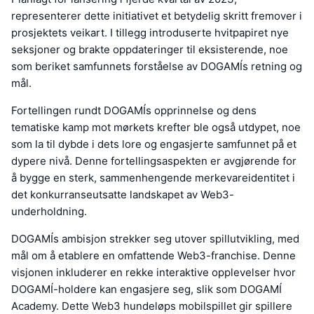
representerer dette initiativet et betydelig skritt fremover i
prosjektets veikart. I tillegg introduserte hvitpapiret nye
seksjoner og brakte oppdateringer til eksisterende, noe
som beriket samfunnets forståelse av DOGAMÍs retning og
mål.
Fortellingen rundt DOGAMÍs opprinnelse og dens
tematiske kamp mot mørkets krefter ble også utdypet, noe
som la til dybde i dets lore og engasjerte samfunnet på et
dypere nivå. Denne fortellingsaspekten er avgjørende for
å bygge en sterk, sammenhengende merkevareidentitet i
det konkurranseutsatte landskapet av Web3-
underholdning.
DOGAMÍs ambisjon strekker seg utover spillutvikling, med
mål om å etablere en omfattende Web3-franchise. Denne
visjonen inkluderer en rekke interaktive opplevelser hvor
DOGAMÍ-holdere kan engasjere seg, slik som DOGAMÍ
Academy. Dette Web3 hundeløps mobilspillet gir spillere