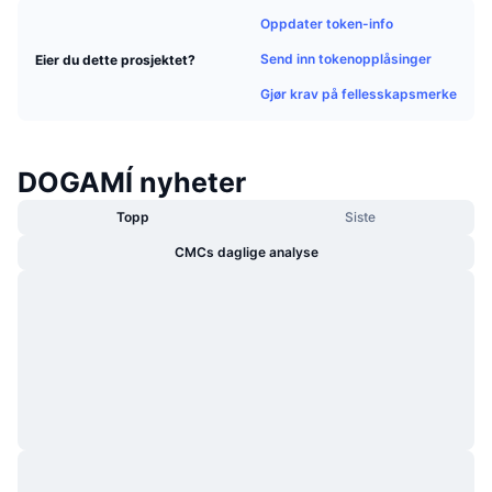
Trending
Krypto-ETF-er
Oppdater token-info
Opplæring
CMC MCP
Send inn tokenopplåsinger
Eier du dette prosjektet?
Nytt
Bitcoin ETF-er
x402
Nyheter
Gjør krav på fellesskapsmerke
Krypto
Ethereum ETF-er
Akademi
DOGAMÍ nyheter
Politikk
Teknisk analyse
Forskning
Topp
Siste
Idrett
RSI
Videoer
CMCs daglige analyse
Finans
MACD
Ordbok
Teknologi
Derivater
Kampanjer
NFT
Oversikt
Airdrops
Samlet NFT-statistikk
Likvidasjoner
Diamantbelønninger