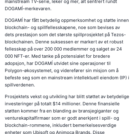
mainstream TV-serie, leker og mer, alt sentrert rundt
DOGAMÍ-merkevaren.
DOGAMÍ har fått betydelig oppmerksomhet og støtte innen
blockchain- og spillfellesskapene, noe som bevises av
dets prestasjon som det største spillprosjektet på Tezos-
blockchainen. Denne suksessen er markert av et robust
fellesskap på over 200 000 medlemmer og salget av 24
000 NFT-er. Med tanke på potensialet for bredere
adopsjon, har DOGAMÍ utvidet sine operasjoner til
Polygon-økosystemet, og viderefører sin misjon om å
befeste seg som en mainstream intellektuell eiendom (IP) i
spillverdenen.
Prosjektets vekst og utvikling har blitt støttet av betydelige
investeringer på totalt $14 millioner. Denne finansielle
støtten kommer fra en blanding av bransjegiganter og
venturekapitalfirmaer som er godt anerkjent i spill- og
blockchain-rommene, inkludert bemerkelsesverdige
enheter som Ubisoft og Animoca Brands. Disse