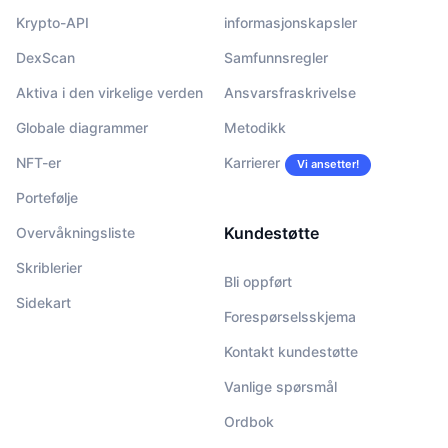
Krypto-API
informasjonskapsler
DexScan
Samfunnsregler
Aktiva i den virkelige verden
Ansvarsfraskrivelse
Globale diagrammer
Metodikk
NFT-er
Karrierer
Vi ansetter!
Portefølje
Kundestøtte
Overvåkningsliste
Skriblerier
Bli oppført
Sidekart
Forespørselsskjema
Kontakt kundestøtte
Vanlige spørsmål
Ordbok