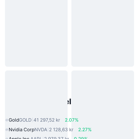
Populære eiendeler fra den
virkelige verden
Gold
GOLD
41 297,52 kr
2.07%
Nvidia Corp
NVDA
2 128,63 kr
2.27%
Apple Inc.
AAPL
2 979,37 kr
0.29%