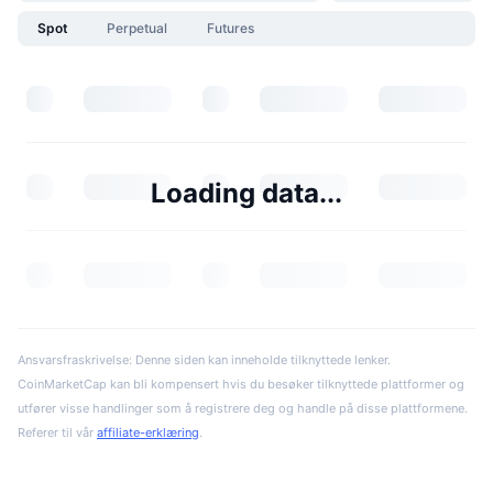
Spot
Perpetual
Futures
Loading data...
Ansvarsfraskrivelse: Denne siden kan inneholde tilknyttede lenker.
CoinMarketCap kan bli kompensert hvis du besøker tilknyttede plattformer og
utfører visse handlinger som å registrere deg og handle på disse plattformene.
Referer til vår
affiliate-erklæring
.