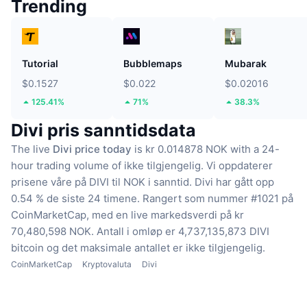
Trending
Tutorial
Bubblemaps
Mubarak
$0.1527
$0.022
$0.02016
125.41%
71%
38.3%
Divi pris sanntidsdata
The live
Divi price today
is kr 0.014878 NOK with a 24-
hour trading volume of ikke tilgjengelig.
Vi oppdaterer
prisene våre på DIVI til NOK i sanntid.
Divi har gått opp
0.54 % de siste 24 timene.
Rangert som nummer #1021 på
CoinMarketCap, med en live markedsverdi på kr
70,480,598 NOK.
Antall i omløp er 4,737,135,873 DIVI
bitcoin
og det maksimale antallet er ikke tilgjengelig.
CoinMarketCap
Kryptovaluta
Divi