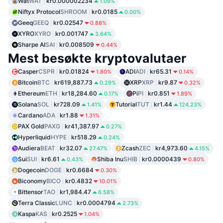
Wat
WAT
kr0.000002234
1.09%
Niftyx Protocol
SHROOM
kr0.0185
0.00%
Geeq
GEEQ
kr0.02547
0.88%
XYRO
XYRO
kr0.001747
3.64%
Sharpe AI
SAI
kr0.008509
0.44%
Mest besøkte kryptovalutaer
Casper
CSPR
kr0.01824
ADI
ADI
kr65.31
1.80%
0.14%
Bitcoin
BTC
kr619,887.73
XRP
XRP
kr9.87
0.29%
0.32%
Ethereum
ETH
kr18,284.60
Pi
PI
kr0.851
0.17%
1.89%
Solana
SOL
kr728.09
Tutorial
TUT
kr1.44
1.41%
124.23%
Cardano
ADA
kr1.88
1.31%
PAX Gold
PAXG
kr41,387.97
0.27%
Hyperliquid
HYPE
kr518.29
0.24%
Audiera
BEAT
kr32.07
Zcash
ZEC
kr4,973.60
27.47%
4.15%
Sui
SUI
kr6.61
Shiba Inu
SHIB
kr0.0000439
0.43%
0.80%
Dogecoin
DOGE
kr0.6684
0.30%
Biconomy
BICO
kr0.4832
10.01%
Bittensor
TAO
kr1,984.47
6.58%
Terra Classic
LUNC
kr0.0004794
2.73%
Kaspa
KAS
kr0.2525
1.04%