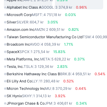
Alphabet Inc Class A
GOOGL
3 374,9 kr
0.96%
Microsoft Corp
MSFT
4 751,18 kr
0.03%
Silver
SILVER
604,7 kr
3.05%
Amazon.com Inc
AMZN
2 609,51 kr
0.82%
Taiwan Semiconductor Manufacturing Co Ltd
TSM
4 000,99
Broadcom Inc
AVGO
4 058,39 kr
1.71%
SpaceX
SPCX
1 275,54 kr
15.83%
Meta Platforms, Inc.
META
5 628,22 kr
0.37%
Tesla, Inc.
TSLA
3 129,36 kr
2.83%
Berkshire Hathaway Inc Class B
BRK.B
4 959,51 kr
0.54%
Eli Lilly And Co
LLY
11 280,48 kr
0.52%
Micron Technology Inc
MU
8 370,29 kr
0.44%
SK Hynix
SKHY
1 314,13 kr
3.92%
JPmorgan Chase & Co
JPM
3 406,61 kr
0.34%