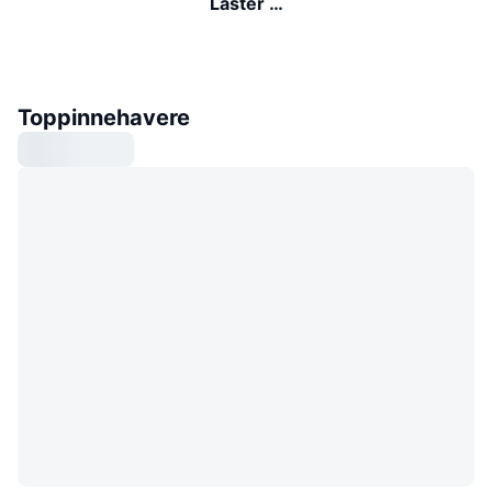
Laster …
Toppinnehavere