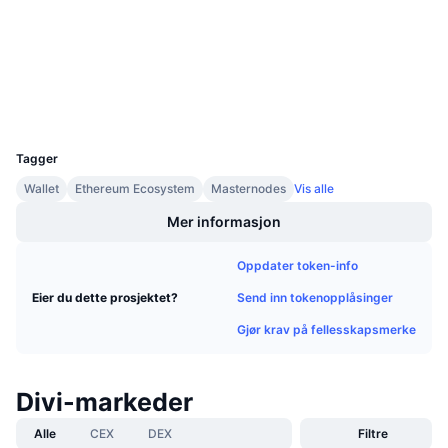
3.3
Kommende salg
Vurdering (CertiK)
Finansieringsrenter
Lær og tjen
etherscan.io
Utforskere
Kalendere
Wallets
UCID
3441
ICO-kalender
Tagger
Wallet
Ethereum Ecosystem
Masternodes
Vis alle
Hendelseskalender
Mer informasjon
Oppdater token-info
Send inn tokenopplåsinger
Eier du dette prosjektet?
Gjør krav på fellesskapsmerke
Divi-markeder
Alle
CEX
DEX
Filtre