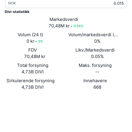
NOK
Trending
Krypto-ETF-er
Opplæring
CMC MCP
Divi-statistikk
Nytt
Markedsverdi
Bitcoin ETF-er
x402
Nyheter
70,48M kr
0.55%
Krypto
Ethereum ETF-er
Volum (24 t)
Volum/markedsverdi (24 timer
Akademi
0 kr
0%
0%
Politikk
FDV
Likv./Markedsverdi
Teknisk analyse
Forskning
70,48M kr
0.05%
Idrett
Total forsyning
Maks. forsyning
RSI
Videoer
4,73B DIVI
--
Finans
MACD
Sirkulerende forsyning
Innehavere
Ordbok
4,73B DIVI
668
Teknologi
Website
Whitepaper
Derivater
Kampanjer
Nettsted
NFT
Oversikt
Airdrops
Sosiale medier
Samlet NFT-statistikk
Likvidasjoner
Diamantbelønninger
Kontrakter
0x2469...D43a77