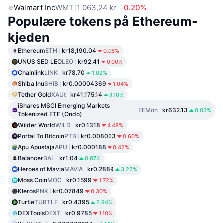
Walmart Inc
WMT
1 063,24 kr
0.20%
Populære tokens på Ethereum-
kjeden
Ethereum
ETH
kr18,190.04
0.06%
UNUS SED LEO
LEO
kr92.41
0.00%
Chainlink
LINK
kr78.70
1.02%
Shiba Inu
SHIB
kr0.00004369
1.04%
Tether Gold
XAUt
kr41,175.14
0.10%
iShares MSCI Emerging Markets
EEMon
kr632.13
0.03%
Tokenized ETF (Ondo)
Wilder World
WILD
kr0.1318
4.48%
Portal To Bitcoin
PTB
kr0.008033
0.60%
Apu Apustaja
APU
kr0.000188
0.42%
Balancer
BAL
kr1.04
0.87%
Heroes of Mavia
MAVIA
kr0.2889
3.22%
Moss Coin
MOC
kr0.1599
1.72%
Kleros
PNK
kr0.07849
0.30%
Turtle
TURTLE
kr0.4395
2.94%
DEXTools
DEXT
kr0.9785
1.10%