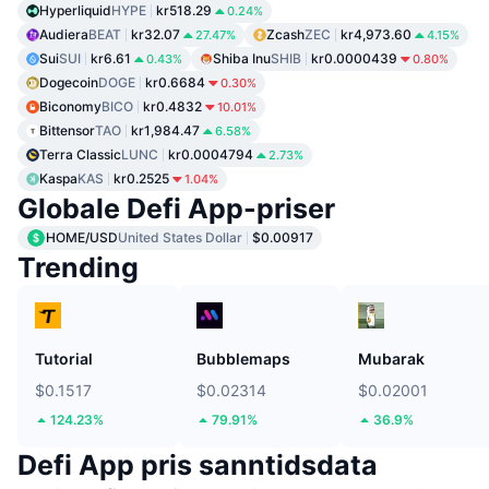
Hyperliquid
HYPE
kr518.29
0.24%
Audiera
BEAT
kr32.07
Zcash
ZEC
kr4,973.60
27.47%
4.15%
Sui
SUI
kr6.61
Shiba Inu
SHIB
kr0.0000439
0.43%
0.80%
Dogecoin
DOGE
kr0.6684
0.30%
Biconomy
BICO
kr0.4832
10.01%
Bittensor
TAO
kr1,984.47
6.58%
Terra Classic
LUNC
kr0.0004794
2.73%
Kaspa
KAS
kr0.2525
1.04%
Globale Defi App-priser
HOME/USD
United States Dollar
$0.00917
Trending
Tutorial
Bubblemaps
Mubarak
$0.1517
$0.02314
$0.02001
124.23%
79.91%
36.9%
Defi App pris sanntidsdata