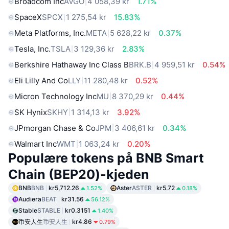
Broadcom Inc
AVGO
4 058,39 kr
1.71%
SpaceX
SPCX
1 275,54 kr
15.83%
Meta Platforms, Inc.
META
5 628,22 kr
0.37%
Tesla, Inc.
TSLA
3 129,36 kr
2.83%
Berkshire Hathaway Inc Class B
BRK.B
4 959,51 kr
0.54%
Eli Lilly And Co
LLY
11 280,48 kr
0.52%
Micron Technology Inc
MU
8 370,29 kr
0.44%
SK Hynix
SKHY
1 314,13 kr
3.92%
JPmorgan Chase & Co
JPM
3 406,61 kr
0.34%
Walmart Inc
WMT
1 063,24 kr
0.20%
Populære tokens på BNB Smart
Chain (BEP20)-kjeden
BNB
BNB
kr5,712.26
Aster
ASTER
kr5.72
1.52%
0.18%
Audiera
BEAT
kr31.56
56.12%
Stable
STABLE
kr0.3151
1.40%
币安人生
币安人生
kr4.86
0.79%