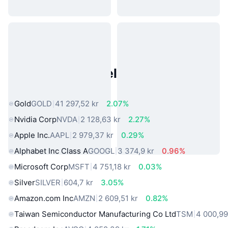
Populære eiendeler fra den
virkelige verden
Gold
GOLD
41 297,52 kr
2.07%
Nvidia Corp
NVDA
2 128,63 kr
2.27%
Apple Inc.
AAPL
2 979,37 kr
0.29%
Alphabet Inc Class A
GOOGL
3 374,9 kr
0.96%
Microsoft Corp
MSFT
4 751,18 kr
0.03%
Silver
SILVER
604,7 kr
3.05%
Amazon.com Inc
AMZN
2 609,51 kr
0.82%
Taiwan Semiconductor Manufacturing Co Ltd
TSM
4 000,99