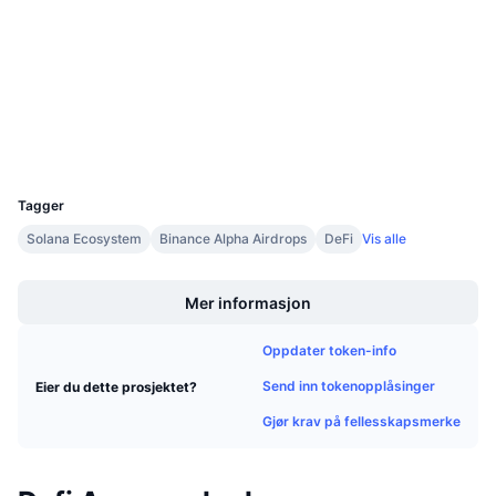
4.3
Kommende salg
Vurdering (CertiK)
Finansieringsrenter
Lær og tjen
bscscan.com
Utforskere
Kalendere
Wallets
ICO-kalender
UCID
36133
Tagger
Hendelseskalender
Solana Ecosystem
Binance Alpha Airdrops
DeFi
Vis alle
Boost
Mer informasjon
Oppdater token-info
Send inn tokenopplåsinger
Eier du dette prosjektet?
Gjør krav på fellesskapsmerke