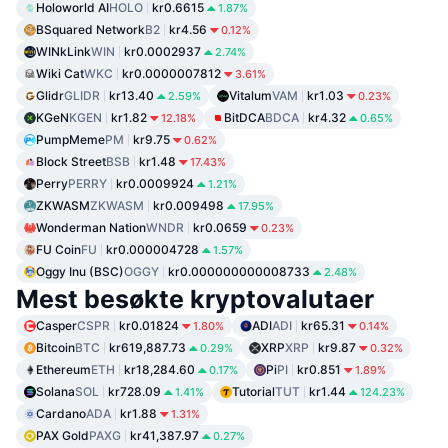
Holoworld AI
HOLO
kr0.6615
1.87%
BSquared Network
B2
kr4.56
0.12%
WINkLink
WIN
kr0.0002937
2.74%
Wiki Cat
WKC
kr0.0000007812
3.61%
Glidr
GLIDR
kr13.40
Vitalum
VAM
kr1.03
2.59%
0.23%
KGeN
KGEN
kr1.82
BitDCA
BDCA
kr4.32
12.18%
0.65%
PumpMeme
PM
kr9.75
0.62%
Block Street
BSB
kr1.48
17.43%
Perry
PERRY
kr0.0009924
1.21%
ZKWASM
ZKWASM
kr0.009498
17.95%
Wonderman Nation
WNDR
kr0.0659
0.23%
FU Coin
FU
kr0.000004728
1.57%
Oggy Inu (BSC)
OGGY
kr0.000000000008733
2.48%
Mest besøkte kryptovalutaer
Casper
CSPR
kr0.01824
ADI
ADI
kr65.31
1.80%
0.14%
Bitcoin
BTC
kr619,887.73
XRP
XRP
kr9.87
0.29%
0.32%
Ethereum
ETH
kr18,284.60
Pi
PI
kr0.851
0.17%
1.89%
Solana
SOL
kr728.09
Tutorial
TUT
kr1.44
1.41%
124.23%
Cardano
ADA
kr1.88
1.31%
PAX Gold
PAXG
kr41,387.97
0.27%