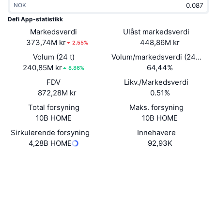
NOK
Trending
Krypto-ETF-er
Opplæring
CMC MCP
Defi App-statistikk
Markedsverdi
Nytt
Ulåst markedsverdi
Bitcoin ETF-er
x402
Nyheter
373,74M kr
448,86M kr
2.55%
Krypto
Ethereum ETF-er
Volum (24 t)
Volum/markedsverdi (24 timer
Akademi
240,85M kr
64,44%
8.86%
Politikk
FDV
Likv./Markedsverdi
Teknisk analyse
Forskning
872,28M kr
0.51%
Idrett
Total forsyning
Maks. forsyning
RSI
Videoer
10B HOME
10B HOME
Finans
MACD
Sirkulerende forsyning
Innehavere
Ordbok
4,28B HOME
92,93K
Teknologi
Nettsted
Website
Whitepaper
Derivater
Kampanjer
NFT
Sosiale medier
Oversikt
Airdrops
Samlet NFT-statistikk
0x4bfa...fc714f
Kontrakter
Likvidasjoner
Diamantbelønninger