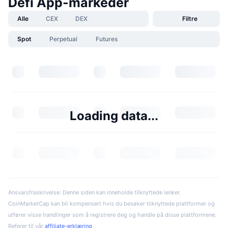
Defi App-markeder
Alle
CEX
DEX
Filtre
Spot
Perpetual
Futures
Loading data...
Ansvarsfraskrivelse: Denne siden kan inneholde tilknyttede lenker.
CoinMarketCap kan bli kompensert hvis du besøker tilknyttede plattformer og
utfører visse handlinger som å registrere deg og handle på disse plattformene.
Referer til vår
affiliate-erklæring
.