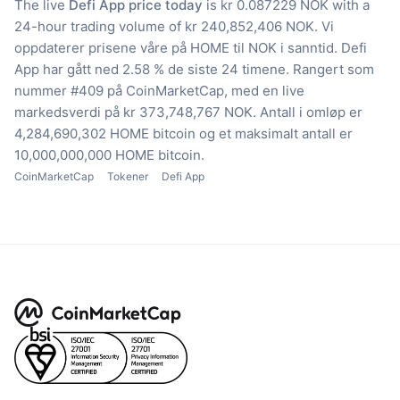
The live
Defi App price today
is kr 0.087229 NOK with a
24-hour trading volume of kr 240,852,406 NOK.
Vi
oppdaterer prisene våre på HOME til NOK i sanntid.
Defi
App har gått ned 2.58 % de siste 24 timene.
Rangert som
nummer #409 på CoinMarketCap, med en live
markedsverdi på kr 373,748,767 NOK.
Antall i omløp er
4,284,690,302 HOME bitcoin
og et maksimalt antall er
10,000,000,000 HOME bitcoin.
CoinMarketCap
Tokener
Defi App