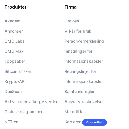
Produkter
Firma
Akademi
Om oss
Annonser
Vilkår for bruk
CMC Labs
Personvernerklæring
CMC Max
Innstillinger for
Toppsaker
informasjonskapsler
Bitcoin ETF-er
Retningslinjer for
Krypto-API
informasjonskapsler
DexScan
Samfunnsregler
Aktiva i den virkelige verden
Ansvarsfraskrivelse
Globale diagrammer
Metodikk
NFT-er
Karrierer
Vi ansetter!