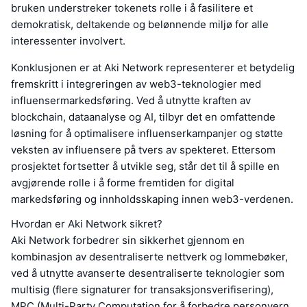
bruken understreker tokenets rolle i å fasilitere et
demokratisk, deltakende og belønnende miljø for alle
interessenter involvert.
Konklusjonen er at Aki Network representerer et betydelig
fremskritt i integreringen av web3-teknologier med
influensermarkedsføring. Ved å utnytte kraften av
blockchain, dataanalyse og AI, tilbyr det en omfattende
løsning for å optimalisere influenserkampanjer og støtte
veksten av influensere på tvers av spekteret. Ettersom
prosjektet fortsetter å utvikle seg, står det til å spille en
avgjørende rolle i å forme fremtiden for digital
markedsføring og innholdsskaping innen web3-verdenen.
Hvordan er Aki Network sikret?
Aki Network forbedrer sin sikkerhet gjennom en
kombinasjon av desentraliserte nettverk og lommebøker,
ved å utnytte avanserte desentraliserte teknologier som
multisig (flere signaturer for transaksjonsverifisering),
MPC (Multi-Party Computation for å forbedre personvern