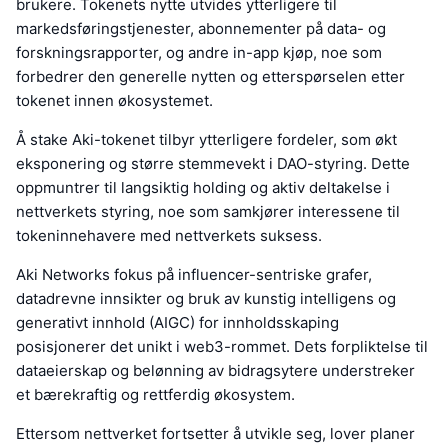
brukere. Tokenets nytte utvides ytterligere til
markedsføringstjenester, abonnementer på data- og
forskningsrapporter, og andre in-app kjøp, noe som
forbedrer den generelle nytten og etterspørselen etter
tokenet innen økosystemet.
Å stake Aki-tokenet tilbyr ytterligere fordeler, som økt
eksponering og større stemmevekt i DAO-styring. Dette
oppmuntrer til langsiktig holding og aktiv deltakelse i
nettverkets styring, noe som samkjører interessene til
tokeninnehavere med nettverkets suksess.
Aki Networks fokus på influencer-sentriske grafer,
datadrevne innsikter og bruk av kunstig intelligens og
generativt innhold (AIGC) for innholdsskaping
posisjonerer det unikt i web3-rommet. Dets forpliktelse til
dataeierskap og belønning av bidragsytere understreker
et bærekraftig og rettferdig økosystem.
Ettersom nettverket fortsetter å utvikle seg, lover planer