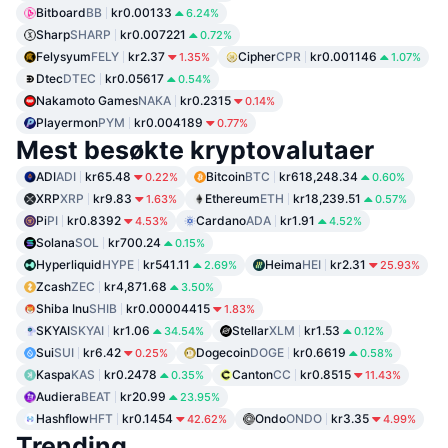
Bitboard
BB
kr0.00133
6.24%
Sharp
SHARP
kr0.007221
0.72%
Felysyum
FELY
kr2.37
Cipher
CPR
kr0.001146
1.35%
1.07%
Dtec
DTEC
kr0.05617
0.54%
Nakamoto Games
NAKA
kr0.2315
0.14%
Playermon
PYM
kr0.004189
0.77%
Mest besøkte kryptovalutaer
ADI
ADI
kr65.48
Bitcoin
BTC
kr618,248.34
0.22%
0.60%
XRP
XRP
kr9.83
Ethereum
ETH
kr18,239.51
1.63%
0.57%
Pi
PI
kr0.8392
Cardano
ADA
kr1.91
4.53%
4.52%
Solana
SOL
kr700.24
0.15%
Hyperliquid
HYPE
kr541.11
Heima
HEI
kr2.31
2.69%
25.93%
Zcash
ZEC
kr4,871.68
3.50%
Shiba Inu
SHIB
kr0.00004415
1.83%
SKYAI
SKYAI
kr1.06
Stellar
XLM
kr1.53
34.54%
0.12%
Sui
SUI
kr6.42
Dogecoin
DOGE
kr0.6619
0.25%
0.58%
Kaspa
KAS
kr0.2478
Canton
CC
kr0.8515
0.35%
11.43%
Audiera
BEAT
kr20.99
23.95%
Hashflow
HFT
kr0.1454
Ondo
ONDO
kr3.35
42.62%
4.99%
Trending