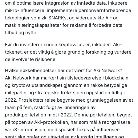
om å optimalisere integrasjon av innfødte data, inkubere
mikro-influencere, implementere personvernforbedrende
teknologier som zk-SNARKs, og videreutvikle AI- og
maskinlæringskapasiteter for reklame å forbedre dets
tilbud og nytte.
Før du investerer i noen kryptovalutaer, inkludert Aki-
tokenet, er det viktig å gjøre grundig forskning og vurdere
de involverte risikoene.
Hvilke nøkkelhendelser har det vært for Aki Network?
Aki Network har markert sin tilstedeværelse i blockchain-
og kryptovalutalandskapet gjennom en rekke betydelige
milepæler og strategiske trekk siden oppstarten tidlig i
2022. Prosjektets reise begynte med grunnleggelsen av et
team på fem, raskt fulgt av lanseringen av
produktporteføljen midt i 2022. Denne porteføljen, bygget
på toppen av Aki-protokollen, har som mål å reorganisere
web3-informasjon, med spesielt fokus på influenser-
sentriske grafer og utnyttelse av kunstig intelligens og