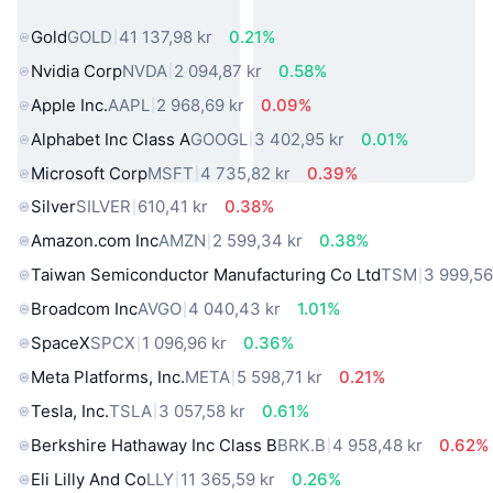
virkelige verden
Gold
GOLD
41 137,98 kr
0.21%
Nvidia Corp
NVDA
2 094,87 kr
0.58%
Apple Inc.
AAPL
2 968,69 kr
0.09%
Alphabet Inc Class A
GOOGL
3 402,95 kr
0.01%
Microsoft Corp
MSFT
4 735,82 kr
0.39%
Silver
SILVER
610,41 kr
0.38%
Amazon.com Inc
AMZN
2 599,34 kr
0.38%
Taiwan Semiconductor Manufacturing Co Ltd
TSM
3 999,56
Broadcom Inc
AVGO
4 040,43 kr
1.01%
SpaceX
SPCX
1 096,96 kr
0.36%
Meta Platforms, Inc.
META
5 598,71 kr
0.21%
Tesla, Inc.
TSLA
3 057,58 kr
0.61%
Berkshire Hathaway Inc Class B
BRK.B
4 958,48 kr
0.62%
Eli Lilly And Co
LLY
11 365,59 kr
0.26%