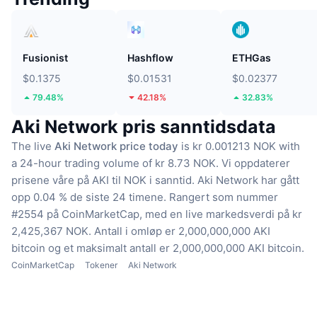
Fusionist
Hashflow
ETHGas
$0.1375
$0.01531
$0.02377
79.48%
42.18%
32.83%
Aki Network pris sanntidsdata
The live
Aki Network price today
is kr 0.001213 NOK with
a 24-hour trading volume of kr 8.73 NOK.
Vi oppdaterer
prisene våre på AKI til NOK i sanntid.
Aki Network har gått
opp 0.04 % de siste 24 timene.
Rangert som nummer
#2554 på CoinMarketCap, med en live markedsverdi på kr
2,425,367 NOK.
Antall i omløp er 2,000,000,000 AKI
bitcoin
og et maksimalt antall er 2,000,000,000 AKI bitcoin.
CoinMarketCap
Tokener
Aki Network