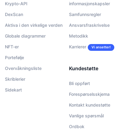
Krypto-API
informasjonskapsler
DexScan
Samfunnsregler
Aktiva i den virkelige verden
Ansvarsfraskrivelse
Globale diagrammer
Metodikk
NFT-er
Karrierer
Vi ansetter!
Portefølje
Kundestøtte
Overvåkningsliste
Skriblerier
Bli oppført
Sidekart
Forespørselsskjema
Kontakt kundestøtte
Vanlige spørsmål
Ordbok