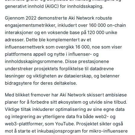
generativt innhold (AIGC) for innholdsskaping.
Gjennom 2022 demonstrerte Aki Network robuste
engasjementsmetrikker, inkludert over 160 000 on-chain
interaksjoner og en voksende base på 120 000 unike
adresser. Dette ble komplementert av et
influensernettverk som overgikk 16 000, noe som viser
plattformens appell og nytte i influenser- og
innholdsskapingsrommene. Disse prestasjonene
understreker prosjektets forpliktelse til datadrevne
løsninger og viktigheten av dataeierskap, og belønner
bidragsytere for deres deltakelse.
Med blikket fremover har Aki Network skissert ambisiøse
planer for å forbedre sitt økosystem og utvide sine tilbud.
Viktige tiltak inkluderer optimalisering av sine egne data
og integrering av ytterligere data fra både web2- og
web3-plattformer, som YouTube. Prosjektet sikter også
mot å starte et inkubasjonsprogram for mikro-influensere