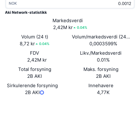
NOK
Trending
Krypto-ETF-er
Opplæring
CMC MCP
Aki Network-statistikk
Nytt
Markedsverdi
Bitcoin ETF-er
x402
Nyheter
2,42M kr
0.04%
Krypto
Ethereum ETF-er
Volum (24 t)
Volum/markedsverdi (24 timer
Akademi
8,72 kr
0,0003599%
0.04%
Politikk
FDV
Likv./Markedsverdi
Teknisk analyse
Forskning
2,42M kr
0.01%
Idrett
Total forsyning
Maks. forsyning
RSI
Videoer
2B AKI
2B AKI
Finans
MACD
Sirkulerende forsyning
Innehavere
Ordbok
2B AKI
4,77K
Teknologi
Nettsted
Website
Derivater
Kampanjer
Sosiale medier
NFT
Oversikt
Airdrops
Kontrakter
0x1a7e...b24545
3.0
Vurdering (CertiK)
Samlet NFT-statistikk
Likvidasjoner
Diamantbelønninger
Utforskere
polygonscan.com