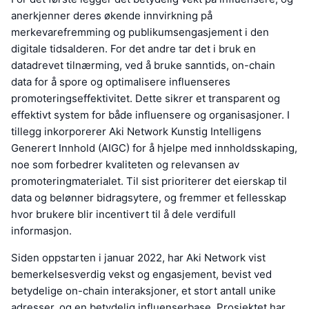
anerkjenner deres økende innvirkning på
merkevarefremming og publikumsengasjement i den
digitale tidsalderen. For det andre tar det i bruk en
datadrevet tilnærming, ved å bruke sanntids, on-chain
data for å spore og optimalisere influenseres
promoteringseffektivitet. Dette sikrer et transparent og
effektivt system for både influensere og organisasjoner. I
tillegg inkorporerer Aki Network Kunstig Intelligens
Generert Innhold (AIGC) for å hjelpe med innholdsskaping,
noe som forbedrer kvaliteten og relevansen av
promoteringmaterialet. Til sist prioriterer det eierskap til
data og belønner bidragsytere, og fremmer et fellesskap
hvor brukere blir incentivert til å dele verdifull
informasjon.
Siden oppstarten i januar 2022, har Aki Network vist
bemerkelsesverdig vekst og engasjement, bevist ved
betydelige on-chain interaksjoner, et stort antall unike
adresser, og en betydelig influenserbase. Prosjektet har