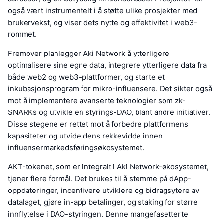
også vært instrumentelt i å støtte ulike prosjekter med
brukervekst, og viser dets nytte og effektivitet i web3-
rommet.
Fremover planlegger Aki Network å ytterligere
optimalisere sine egne data, integrere ytterligere data fra
både web2 og web3-plattformer, og starte et
inkubasjonsprogram for mikro-influensere. Det sikter også
mot å implementere avanserte teknologier som zk-
SNARKs og utvikle en styrings-DAO, blant andre initiativer.
Disse stegene er rettet mot å forbedre plattformens
kapasiteter og utvide dens rekkevidde innen
influensermarkedsføringsøkosystemet.
AKT-tokenet, som er integralt i Aki Network-økosystemet,
tjener flere formål. Det brukes til å stemme på dApp-
oppdateringer, incentivere utviklere og bidragsytere av
datalaget, gjøre in-app betalinger, og staking for større
innflytelse i DAO-styringen. Denne mangefasetterte