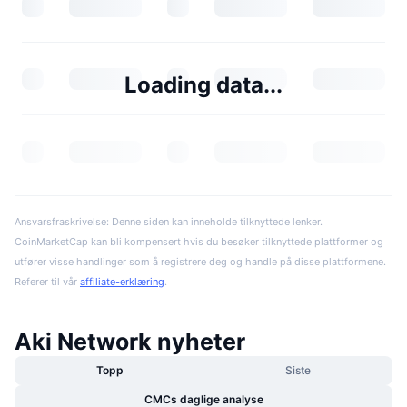
Loading data...
Ansvarsfraskrivelse: Denne siden kan inneholde tilknyttede lenker.
CoinMarketCap kan bli kompensert hvis du besøker tilknyttede plattformer og
utfører visse handlinger som å registrere deg og handle på disse plattformene.
Referer til vår
affiliate-erklæring
.
Aki Network nyheter
Topp
Siste
CMCs daglige analyse