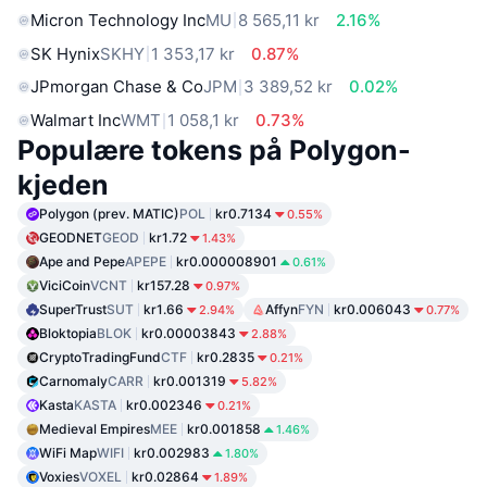
Micron Technology Inc
MU
8 565,11 kr
2.16%
SK Hynix
SKHY
1 353,17 kr
0.87%
JPmorgan Chase & Co
JPM
3 389,52 kr
0.02%
Walmart Inc
WMT
1 058,1 kr
0.73%
Populære tokens på Polygon-
kjeden
Polygon (prev. MATIC)
POL
kr0.7134
0.55%
GEODNET
GEOD
kr1.72
1.43%
Ape and Pepe
APEPE
kr0.000008901
0.61%
ViciCoin
VCNT
kr157.28
0.97%
SuperTrust
SUT
kr1.66
Affyn
FYN
kr0.006043
2.94%
0.77%
Bloktopia
BLOK
kr0.00003843
2.88%
CryptoTradingFund
CTF
kr0.2835
0.21%
Carnomaly
CARR
kr0.001319
5.82%
Kasta
KASTA
kr0.002346
0.21%
Medieval Empires
MEE
kr0.001858
1.46%
WiFi Map
WIFI
kr0.002983
1.80%
Voxies
VOXEL
kr0.02864
1.89%