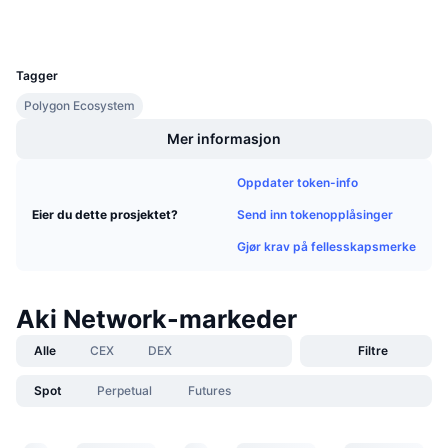
Wallets
Kommende salg
Finansieringsrenter
Lær og tjen
UCID
28817
Tagger
Kalendere
Polygon Ecosystem
Mer informasjon
ICO-kalender
Oppdater token-info
Hendelseskalender
Send inn tokenopplåsinger
Eier du dette prosjektet?
Gjør krav på fellesskapsmerke
Aki Network-markeder
Alle
CEX
DEX
Filtre
Spot
Perpetual
Futures