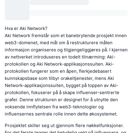
Hva er Aki Network?
Aki Network fremstår som et banebrytende prosjekt innen
web3-domenet, med mål om å restrukturere måten
informasjon organiseres og tilgjengeliggjøres på. I kjernen
av nettverket introduseres en todelt tilnærming: Aki-
protokollen og Aki Network-applikasjonssuiten. Aki-
protokollen fungerer som en åpen, flerkjedebasert
kunnskapsbase som tilbyr orakeltjenester, mens Aki
Network-applikasjonssuiten, bygget på toppen av Aki-
protokollen, fokuserer på å skape influenser-sentrerte
grafer. Denne strukturen er designet for å utnytte den
voksende innflytelsen fra web3-teknologier og
influensernes sentrale rolle innen dette økosystemet.
Prosjektet skiller seg ut gjennom flere nøkkelfunksjoner.
For det første legger det betydelig vekt på influensere, og