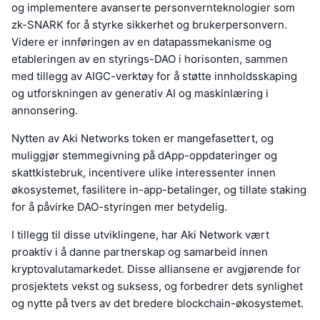
og implementere avanserte personvernteknologier som
zk-SNARK for å styrke sikkerhet og brukerpersonvern.
Videre er innføringen av en datapassmekanisme og
etableringen av en styrings-DAO i horisonten, sammen
med tillegg av AIGC-verktøy for å støtte innholdsskaping
og utforskningen av generativ AI og maskinlæring i
annonsering.
Nytten av Aki Networks token er mangefasettert, og
muliggjør stemmegivning på dApp-oppdateringer og
skattkistebruk, incentivere ulike interessenter innen
økosystemet, fasilitere in-app-betalinger, og tillate staking
for å påvirke DAO-styringen mer betydelig.
I tillegg til disse utviklingene, har Aki Network vært
proaktiv i å danne partnerskap og samarbeid innen
kryptovalutamarkedet. Disse alliansene er avgjørende for
prosjektets vekst og suksess, og forbedrer dets synlighet
og nytte på tvers av det bredere blockchain-økosystemet.