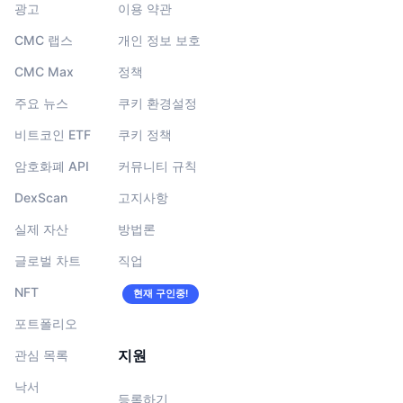
광고
이용 약관
CMC 랩스
개인 정보 보호
CMC Max
정책
주요 뉴스
쿠키 환경설정
비트코인 ETF
쿠키 정책
암호화폐 API
커뮤니티 규칙
DexScan
고지사항
실제 자산
방법론
글로벌 차트
직업
NFT
현재 구인중!
포트폴리오
지원
관심 목록
낙서
등록하기