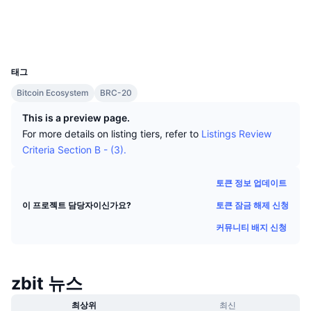
상위 트레이더들
기사들
거래소 유입/유출
DEX API
계산기
ordinalswallet.com
리더보드
스팟
익스플로러
센티멘트
엔터프라이즈
뉴스레터
UCID
지표
트렌딩
파생상품
25242
태그
가격
CMC Launch
예정
공포 및 탐욕 지수.
Bitcoin Ecosystem
BRC-20
리소스
CMC 랩스
최근 상장된 종목
알트코인 시즌 지수
This is a preview page.
For more details on listing tiers, refer to
Listings Review
CMC Max
상승 및 하락 종목
시장 주기 지표
Criteria Section B - (3).
문서
주요 뉴스
가장 많이 방문한 종목
비트코인 도미넌스
토큰 정보 업데이트
FAQ
토큰 잠금 해제 신청
이 프로젝트 담당자이신가요?
텔레그램 봇
커뮤니티 정서
CoinMarketCap 20 지수
커뮤니티 배지 신청
AI 통합
광고
체인 순위
CoinMarketCap 100 지수
CMC 에이전트 허브
zbit 뉴스
예측 시장
ETF 자금 흐름
사이트 위젯
스킬 마켓플레이스
최상위
최신