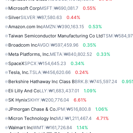
Microsoft Corp
MSFT
₩690,081.7
0.55%
Silver
SILVER
₩87,580.63
0.44%
Amazon.com Inc
AMZN
₩390,163.15
0.53%
Taiwan Semiconductor Manufacturing Co Ltd
TSM
₩584,97
Broadcom Inc
AVGO
₩597,459.96
0.35%
Meta Platforms, Inc.
META
₩840,802.52
0.33%
SpaceX
SPCX
₩154,645.23
0.34%
Tesla, Inc.
TSLA
₩456,620.66
0.24%
Berkshire Hathaway Inc Class B
BRK.B
₩745,597.24
0.95
Eli Lilly And Co
LLY
₩1,683,437.01
1.09%
SK Hynix
SKHY
₩200,776.04
6.61%
JPmorgan Chase & Co
JPM
₩516,800.8
1.06%
Micron Technology Inc
MU
₩1,211,467.4
4.71%
Walmart Inc
WMT
₩161,726.84
1.14%