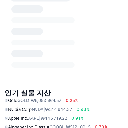
인기 실물 자산
Gold
GOLD
₩6,053,664.57
0.25%
Nvidia Corp
NVDA
₩314,944.37
0.93%
Apple Inc.
AAPL
₩446,719.22
0.91%
Alphabet Inc Class A
GOOGL
₩512,109.15
0.73%