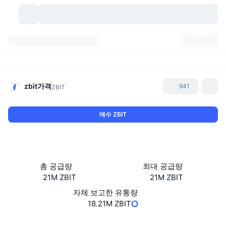
가상자산
대시보드
가상자산
DexScan
시장
순위
zbit
가격
941
ZBIT
시그널
거래소
카테고리
New
시장 개요
매수 ZBIT
요즘 핫한 종목
커뮤니티
과거 스냅샷
현물 시장
중앙화 거래소
새로운
피드
API
토큰 락업 해제
가상자산 수
스팟
총 공급량
최대 공급량
21M ZBIT
21M ZBIT
상승 종목
주제
이자농사
서비스
비트코인 트레저리
파생상품
API
자체 보고한 유통량
밈 탐색기
18.21M ZBIT
라이브
실제 자산
BNB 트레저리
서비스
암호화폐 API
탈중앙화 거래소
계약
8049dc...c7cei0