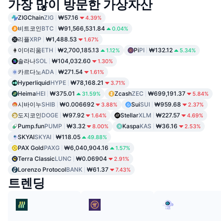
가장 많이 방문한 가상자산
ZIGChain
ZIG
₩57.16
4.39%
비트코인
BTC
₩91,566,531.84
0.04%
리플
XRP
₩1,488.53
1.67%
이더리움
ETH
₩2,700,185.13
Pi
PI
₩132.12
1.12%
5.34%
솔라나
SOL
₩104,032.60
1.30%
카르다노
ADA
₩271.54
1.61%
Hyperliquid
HYPE
₩78,168.21
3.71%
Heima
HEI
₩375.01
Zcash
ZEC
₩699,191.37
31.59%
5.84%
시바이누
SHIB
₩0.006692
Sui
SUI
₩959.68
3.88%
2.37%
도지코인
DOGE
₩97.92
Stellar
XLM
₩227.57
1.64%
4.69%
Pump.fun
PUMP
₩3.32
Kaspa
KAS
₩36.16
8.00%
2.53%
SKYAI
SKYAI
₩118.05
49.88%
PAX Gold
PAXG
₩6,040,904.16
1.57%
Terra Classic
LUNC
₩0.06904
2.91%
Lorenzo Protocol
BANK
₩61.37
7.43%
트렌딩