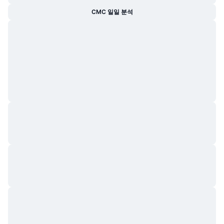
트렌딩
가상자산 ETF
CMC 일일 분석
가상자산 배우기
CMC MCP
신규
비트코인 ETF
x402
뉴스
크립토
이더리움 ETF
아카데미
정치
기술적 분석
조사
스포츠
RSI
비디오
금융
MACD
용어집
테크
파생상품
캠페인
NFT
개요
에어드롭
전체 NFT 통계
청산
다이아몬드 리워드