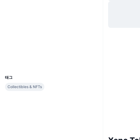
웹사이트
Website
소셜 미디어
계약
0xc03a...f7186c
3.4
평가(CertiK)
etherscan.io
익스플로러
지갑
UCID
8368
태그
Collectibles & NFTs