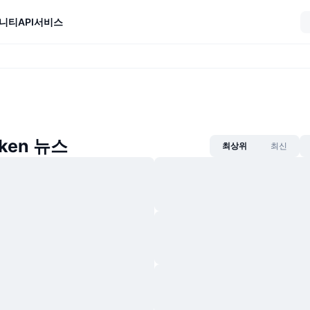
니티
API
서비스
oken 뉴스
최상위
최신