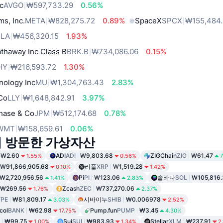
c
AVGO
₩597,733.29
0.56%
ms, Inc.
META
₩828,275.72
0.89%
SpaceX
SPCX
₩155,484
SLA
₩456,320.15
1.93%
thaway Inc Class B
BRK.B
₩734,086.06
0.15%
HY
₩216,593.72
1.30%
nology Inc
MU
₩1,304,763.43
2.83%
 Co
LLY
₩1,648,842.91
3.97%
hase & Co
JPM
₩512,174.68
0.78%
WMT
₩158,659.61
0.06%
이 방문한 가상자산
₩2.60
ADI
ADI
₩9,803.68
ZIGChain
ZIG
₩61.47
1.55%
0.56%
₩91,866,905.68
리플
XRP
₩1,519.28
0.10%
1.42%
₩2,720,956.56
Pi
PI
₩123.06
솔라나
SOL
₩105,816.
1.41%
2.83%
₩269.56
Zcash
ZEC
₩737,270.06
1.76%
2.37%
PE
₩81,809.17
시바이누
SHIB
₩0.006978
3.03%
2.52%
col
BANK
₩62.98
Pump.fun
PUMP
₩3.45
17.75%
4.30%
₩99.75
Sui
SUI
₩983.93
Stellar
XLM
₩237.91
1.00%
1.34%
2