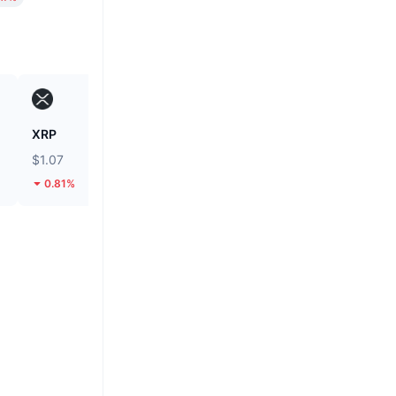
XRP
Heima
$1.07
$0.2867
0.81%
143.57%