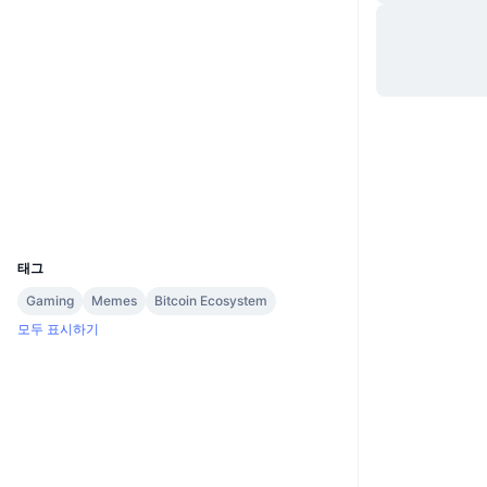
Website
Whitepaper
웹사이트
소셜 미디어
2.8
평가(CertiK)
explore.wownero.com
익스플로러
UCID
4978
태그
Gaming
Memes
Bitcoin Ecosystem
모두 표시하기