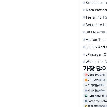
Broadcom In
Meta Platfor
Tesla, Inc.
T
Berkshire Ha
SK Hynix
SK
Micron Tech
Eli Lilly And
JPmorgan C
Walmart Inc
가장 많
Casper
CSPR
비트코인
BTC
이더리움
ETH
카르다노
ADA
Hyperliquid
HY
Lorenzo Proto
도지코인
DOGE