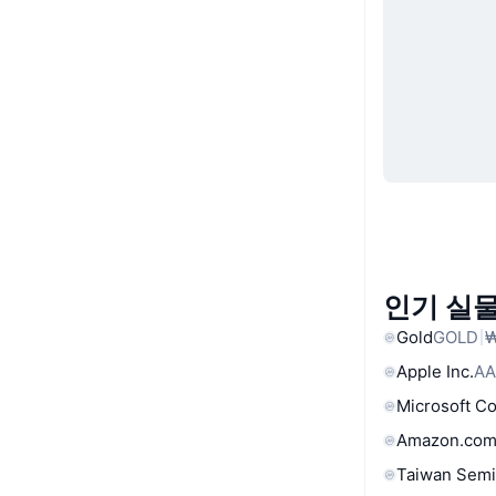
인기 실물
Gold
GOLD
₩
Apple Inc.
AA
Microsoft C
Amazon.com
Taiwan Semi