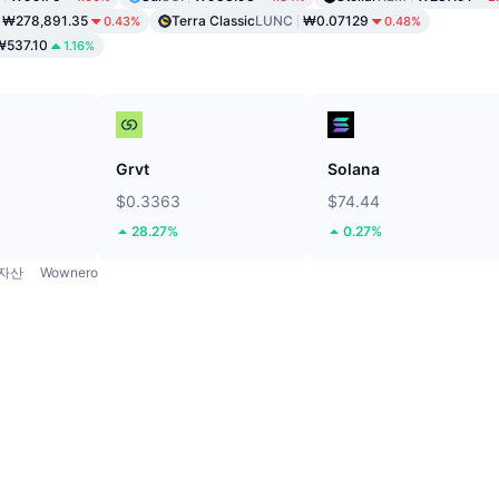
₩278,891.35
Terra Classic
LUNC
₩0.07129
0.43%
0.48%
₩537.10
1.16%
Grvt
Solana
$0.3363
$74.44
28.27%
0.27%
자산
Wownero