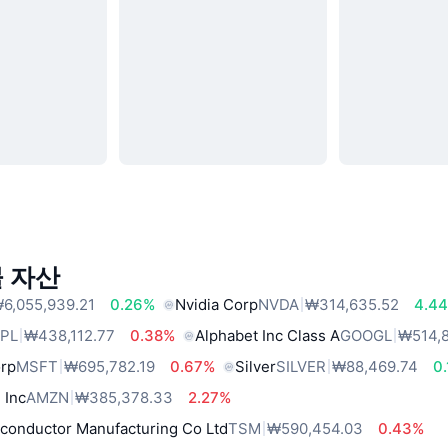
 자산
6,055,939.21
0.26%
Nvidia Corp
NVDA
₩314,635.52
4.4
PL
₩438,112.77
0.38%
Alphabet Inc Class A
GOOGL
₩514,
orp
MSFT
₩695,782.19
0.67%
Silver
SILVER
₩88,469.74
0
 Inc
AMZN
₩385,378.33
2.27%
conductor Manufacturing Co Ltd
TSM
₩590,454.03
0.43%