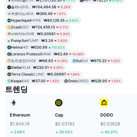
이더리움
ETH
₩2,701,120.30
Pi
PI
₩132.21
1.77%
8.45%
솔라나
SOL
₩104,494.58
0.26%
카르다노
ADA
₩266.49
1.61%
Hyperliquid
HYPE
₩80,126.55
0.63%
Zcash
ZEC
₩724,459.13
0.71%
시바이누
SHIB
₩0.00681
2.64%
Pump.fun
PUMP
₩3.34
2.60%
Heima
HEI
₩530.99
110.82%
Lorenzo Protocol
BANK
₩62.49
14.46%
도지코인
DOGE
₩98.93
Sui
SUI
₩970.22
0.36%
1.03%
Stellar
XLM
₩230.01
3.05%
Terra Classic
LUNC
₩0.06997
1.84%
Kaspa
KAS
₩37.00
Ondo
ONDO
₩528.95
1.43%
1.50%
트렌딩
Ethereum
Cap
DODO
$1,904.16
$0.03192
$0.02628
2.08%
20.55%
40.27%