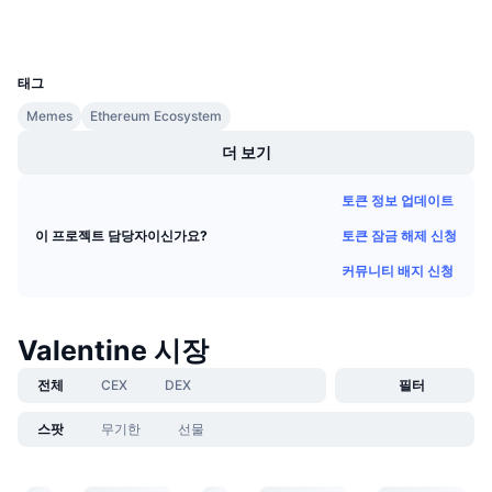
지갑
다가오는 판매
펀딩비
배우며 수익 창출
UCID
37405
태그
일정
Memes
Ethereum Ecosystem
더 보기
ICO 캘린더
토큰 정보 업데이트
이벤트 달력
토큰 잠금 해제 신청
이 프로젝트 담당자이신가요?
커뮤니티 배지 신청
Valentine 시장
전체
CEX
DEX
필터
스팟
무기한
선물