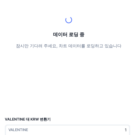
상위 트레이더들
기사들
거래소 유입/유출
DEX API
계산기
리더보드
스팟
센티멘트
엔터프라이즈
뉴스레터
지표
트렌딩
파생상품
가격
CMC Launch
데이터 로딩 중
예정
공포 및 탐욕 지수.
잠시만 기다려 주세요, 차트 데이터를 로딩하고 있습니다
리소스
CMC 랩스
최근 상장된 종목
알트코인 시즌 지수
CMC Max
상승 및 하락 종목
시장 주기 지표
문서
주요 뉴스
가장 많이 방문한 종목
비트코인 도미넌스
FAQ
텔레그램 봇
커뮤니티 정서
CoinMarketCap 20 지수
AI 통합
광고
체인 순위
CoinMarketCap 100 지수
CMC 에이전트 허브
VALENTINE 대 KRW 변환기
예측 시장
ETF 자금 흐름
사이트 위젯
VALENTINE
스킬 마켓플레이스