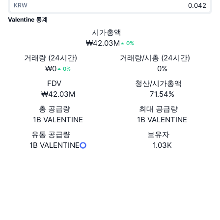
KRW
트렌딩
가상자산 ETF
가상자산 배우기
CMC MCP
Valentine 통계
신규
시가총액
비트코인 ETF
x402
뉴스
₩42.03M
0%
크립토
이더리움 ETF
거래량 (24시간)
거래량/시총 (24시간)
아카데미
₩0
0%
0%
정치
FDV
청산/시가총액
기술적 분석
조사
₩42.03M
71.54%
스포츠
총 공급량
최대 공급량
RSI
비디오
1B VALENTINE
1B VALENTINE
금융
MACD
유통 공급량
보유자
용어집
1B VALENTINE
1.03K
테크
웹사이트
Website
파생상품
캠페인
소셜 미디어
NFT
개요
에어드롭
계약
0x6DCC...3295fc
3.0
평가(CertiK)
전체 NFT 통계
청산
다이아몬드 리워드
익스플로러
etherscan.io