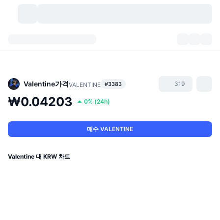
가상자산
대시보드
가상자산
DexScan
시장
순위
Valentine
가격
319
#3383
VALENTINE
₩0.04203
0%
(
24h
)
시그널
거래소
카테고리
New
시장 개요
요즘 핫한 종목
커뮤니티
과거 스냅샷
현물 시장
중앙화 거래소
매수 VALENTINE
새로운
피드
API
토큰 락업 해제
가상자산 수
스팟
Valentine 대 KRW 차트
상승 종목
주제
이자농사
서비스
비트코인 트레저리
파생상품
API
밈 탐색기
라이브
실제 자산
BNB 트레저리
서비스
암호화폐 API
탈중앙화 거래소