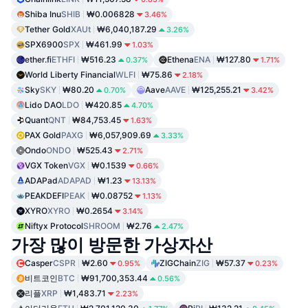
Shiba Inu
SHIB
₩0.006828
3.46%
Tether Gold
XAUt
₩6,040,187.29
3.26%
SPX6900
SPX
₩461.99
1.03%
ether.fi
ETHFI
₩516.23
Ethena
ENA
₩127.80
0.37%
1.71%
World Liberty Financial
WLFI
₩75.86
2.18%
Sky
SKY
₩80.20
Aave
AAVE
₩125,255.21
0.70%
3.42%
Lido DAO
LDO
₩420.85
4.70%
Quant
QNT
₩84,753.45
1.63%
PAX Gold
PAXG
₩6,057,909.69
3.33%
Ondo
ONDO
₩525.43
2.71%
VGX Token
VGX
₩0.1539
0.66%
ADAPad
ADAPAD
₩1.23
13.13%
PEAKDEFI
PEAK
₩0.08752
1.13%
XYRO
XYRO
₩0.2654
3.14%
Niftyx Protocol
SHROOM
₩2.76
2.47%
가장 많이 방문한 가상자산
Casper
CSPR
₩2.60
ZIGChain
ZIG
₩57.37
0.95%
0.23%
비트코인
BTC
₩91,700,353.44
0.56%
리플
XRP
₩1,483.71
2.23%