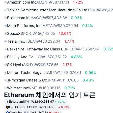
Amazon.com Inc
AMZN
₩387,117.11
1.72%
Taiwan Semiconductor Manufacturing Co Ltd
TSM
₩586,42
Broadcom Inc
AVGO
₩597,433.88
0.03%
Meta Platforms, Inc.
META
₩839,079.94
0.14%
SpaceX
SPCX
₩156,142.65
13.61%
Tesla, Inc.
TSLA
₩456,232.04
1.77%
Berkshire Hathaway Inc Class B
BRK.B
₩736,687.04
0.32
Eli Lilly And Co
LLY
₩1,670,751.22
4.86%
SK Hynix
SKHY
₩209,676.66
2.17%
Micron Technology Inc
MU
₩1,243,076.61
0.06%
JPmorgan Chase & Co
JPM
₩511,076.05
0.48%
Walmart Inc
WMT
₩160,081.16
0.71%
Ethereum 체인에서의 인기 토큰
Ethereum
ETH
₩2,690,538.97
1.07%
UNUS SED LEO
LEO
₩13,840.00
0.39%
Chainlink
LINK
₩11,507.58
0.85%