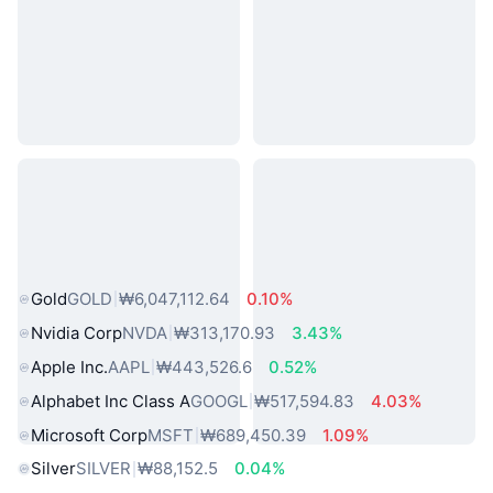
인기 실물 자산
Gold
GOLD
₩6,047,112.64
0.10%
Nvidia Corp
NVDA
₩313,170.93
3.43%
Apple Inc.
AAPL
₩443,526.6
0.52%
Alphabet Inc Class A
GOOGL
₩517,594.83
4.03%
Microsoft Corp
MSFT
₩689,450.39
1.09%
Silver
SILVER
₩88,152.5
0.04%