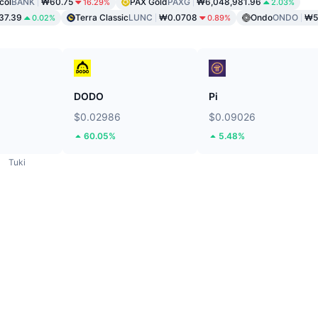
col
BANK
₩60.75
PAX Gold
PAXG
₩6,048,981.96
16.29%
2.03%
37.39
Terra Classic
LUNC
₩0.0708
Ondo
ONDO
₩5
0.02%
0.89%
DODO
Pi
$0.02986
$0.09026
60.05%
5.48%
Tuki