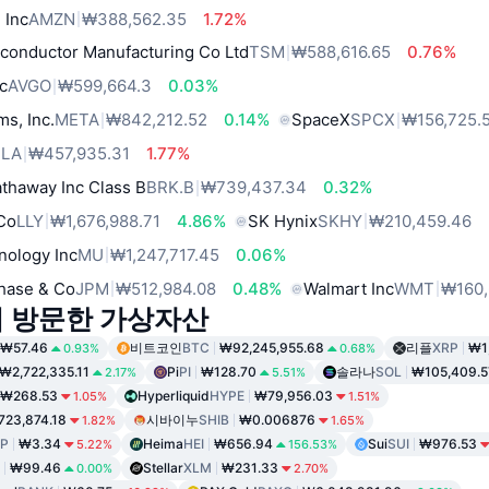
 Inc
AMZN
₩388,562.35
1.72%
conductor Manufacturing Co Ltd
TSM
₩588,616.65
0.76%
c
AVGO
₩599,664.3
0.03%
ms, Inc.
META
₩842,212.52
0.14%
SpaceX
SPCX
₩156,725.
SLA
₩457,935.31
1.77%
thaway Inc Class B
BRK.B
₩739,437.34
0.32%
 Co
LLY
₩1,676,988.71
4.86%
SK Hynix
SKHY
₩210,459.46
nology Inc
MU
₩1,247,717.45
0.06%
hase & Co
JPM
₩512,984.08
0.48%
Walmart Inc
WMT
₩160,
이 방문한 가상자산
₩57.46
비트코인
BTC
₩92,245,955.68
리플
XRP
₩1
0.93%
0.68%
₩2,722,335.11
Pi
PI
₩128.70
솔라나
SOL
₩105,409.5
2.17%
5.51%
₩268.53
Hyperliquid
HYPE
₩79,956.03
1.05%
1.51%
23,874.18
시바이누
SHIB
₩0.006876
1.82%
1.65%
P
₩3.34
Heima
HEI
₩656.94
Sui
SUI
₩976.53
5.22%
156.53%
₩99.46
Stellar
XLM
₩231.33
0.00%
2.70%