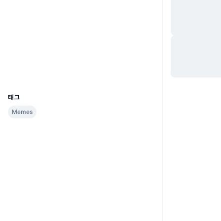
웹사이트
Website
소셜 미디어
계약
0x0B2f...544a16
익스플로러
bscscan.com
지갑
UCID
36798
태그
Memes