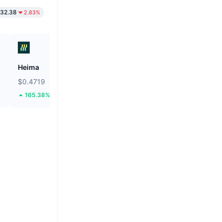
32.38
2.83%
Heima
Hamster Kombat
$0.4719
$0.0001859
165.38%
8.13%