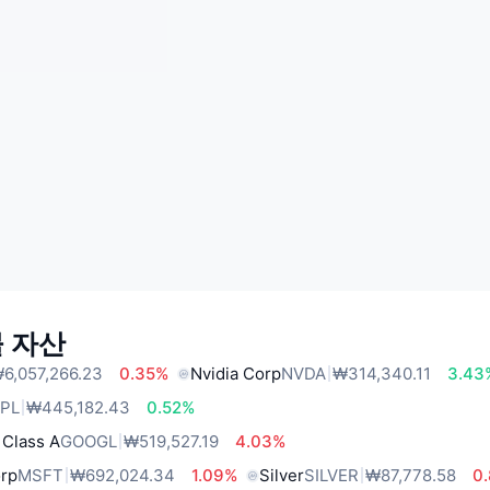
 자산
6,057,266.23
0.35%
Nvidia Corp
NVDA
₩314,340.11
3.43
PL
₩445,182.43
0.52%
 Class A
GOOGL
₩519,527.19
4.03%
orp
MSFT
₩692,024.34
1.09%
Silver
SILVER
₩87,778.58
0