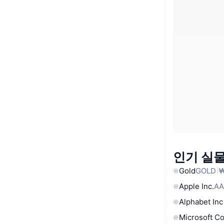
인기 실물
Gold
GOLD
₩
Apple Inc.
AA
Alphabet Inc
Microsoft C