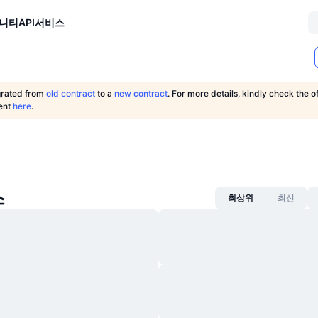
니티
API
서비스
grated from
old contract
to a
new contract
. For more details, kindly check the of
ent
here
.
스
최상위
최신