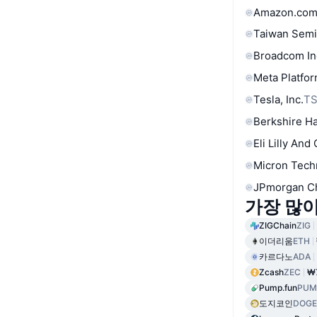
Amazon.com
Taiwan Semi
Broadcom In
Meta Platfor
Tesla, Inc.
T
Berkshire Ha
Eli Lilly And
Micron Tech
JPmorgan C
가장 많
ZIGChain
ZIG
이더리움
ETH
카르다노
ADA
Zcash
ZEC
₩7
Pump.fun
PUM
도지코인
DOGE