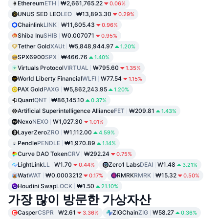
Ethereum
ETH
₩2,661,765.22
0.06%
UNUS SED LEO
LEO
₩13,893.30
0.29%
Chainlink
LINK
₩11,605.43
0.96%
Shiba Inu
SHIB
₩0.007071
0.95%
Tether Gold
XAUt
₩5,848,944.97
1.20%
SPX6900
SPX
₩466.76
1.40%
Virtuals Protocol
VIRTUAL
₩795.60
1.35%
World Liberty Financial
WLFI
₩77.54
1.15%
PAX Gold
PAXG
₩5,862,243.95
1.20%
Quant
QNT
₩86,145.10
0.37%
Artificial Superintelligence Alliance
FET
₩209.81
1.43%
Nexo
NEXO
₩1,027.30
1.01%
LayerZero
ZRO
₩1,112.00
4.59%
Pendle
PENDLE
₩1,970.89
1.14%
Curve DAO Token
CRV
₩292.24
0.75%
LightLink
LL
₩1.70
Zero1 Labs
DEAI
₩1.48
0.44%
3.21%
Wat
WAT
₩0.0003212
RMRK
RMRK
₩15.32
0.17%
0.50%
Houdini Swap
LOCK
₩1.50
21.10%
가장 많이 방문한 가상자산
Casper
CSPR
₩2.61
ZIGChain
ZIG
₩58.27
3.36%
0.36%