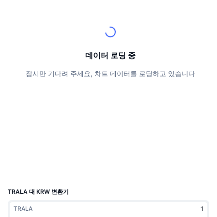
상위 트레이더들
기사들
거래소 유입/유출
DEX API
계산기
리더보드
스팟
센티멘트
엔터프라이즈
뉴스레터
지표
트렌딩
파생상품
가격
CMC Launch
데이터 로딩 중
예정
공포 및 탐욕 지수.
잠시만 기다려 주세요, 차트 데이터를 로딩하고 있습니다
리소스
CMC 랩스
최근 상장된 종목
알트코인 시즌 지수
CMC Max
상승 및 하락 종목
시장 주기 지표
문서
주요 뉴스
가장 많이 방문한 종목
비트코인 도미넌스
FAQ
텔레그램 봇
커뮤니티 정서
CoinMarketCap 20 지수
AI 통합
광고
체인 순위
CoinMarketCap 100 지수
CMC 에이전트 허브
TRALA 대 KRW 변환기
예측 시장
ETF 자금 흐름
사이트 위젯
TRALA
스킬 마켓플레이스