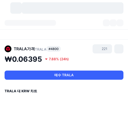
가상자산
대시보드
가상자산
DexScan
시장
순위
TRALA
가격
221
#4800
TRALA
₩0.06395
7.88%
(
24h
)
시그널
거래소
카테고리
New
시장 개요
요즘 핫한 종목
커뮤니티
과거 스냅샷
현물 시장
중앙화 거래소
매수 TRALA
새로운
피드
API
토큰 락업 해제
가상자산 수
스팟
TRALA 대 KRW 차트
상승 종목
주제
이자농사
서비스
비트코인 트레저리
파생상품
API
밈 탐색기
라이브
실제 자산
BNB 트레저리
서비스
암호화폐 API
탈중앙화 거래소