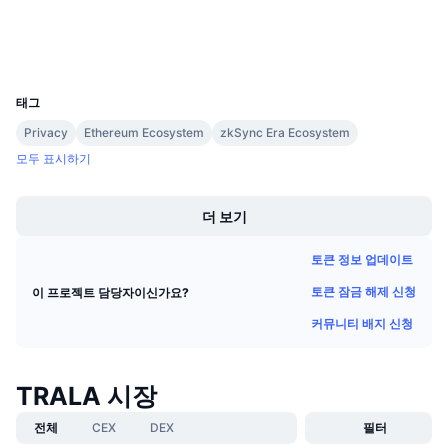
다가오는 판매
익스플로러
etherscan.io
펀딩비
배우며 수익 창출
지갑
UCID
32158
일정
태그
Privacy
Ethereum Ecosystem
zkSync Era Ecosystem
ICO 캘린더
모두 표시하기
Boost
이벤트 달력
더 보기
토큰 정보 업데이트
토큰 잠금 해제 신청
이 프로젝트 담당자이신가요?
커뮤니티 배지 신청
TRALA 시장
전체
CEX
DEX
필터