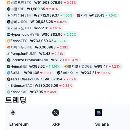
비트코인
BTC
₩91,903,076.96
0.25%
리플
XRP
₩1,509.85
2.01%
이더리움
ETH
₩2,712,989.37
Pi
PI
₩128.43
1.00%
7.54%
솔라나
SOL
₩105,083.28
0.92%
카르다노
ADA
₩272.81
1.10%
Hyperliquid
HYPE
₩80,882.90
2.32%
Zcash
ZEC
₩733,950.62
1.22%
시바이누
SHIB
₩0.006983
2.16%
Pump.fun
PUMP
₩3.43
2.21%
Lorenzo Protocol
BANK
₩61.29
16.47%
Heima
HEI
₩388.52
도지코인
DOGE
₩99.47
111.16%
1.23%
Sui
SUI
₩981.05
Stellar
XLM
₩234.31
1.36%
3.55%
Terra Classic
LUNC
₩0.07054
2.02%
Bittensor
TAO
₩280,306.09
0.33%
Kaspa
KAS
₩37.05
2.45%
트렌딩
Ethereum
XRP
Solana