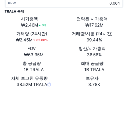
KRW
트렌딩
가상자산 ETF
가상자산 배우기
CMC MCP
TRALA 통계
신규
시가총액
언락된 시가총액
비트코인 ETF
x402
뉴스
₩2.46M
₩17.62M
0%
크립토
이더리움 ETF
거래량 (24시간)
거래량/시총 (24시간)
아카데미
₩2.45M
99.44%
82.88%
정치
FDV
청산/시가총액
기술적 분석
조사
₩63.95M
36.56%
스포츠
총 공급량
최대 공급량
RSI
비디오
1B TRALA
1B TRALA
금융
MACD
자체 보고한 유통량
보유자
용어집
38.52M TRALA
3.78K
테크
웹사이트
Website
Whitepaper
파생상품
캠페인
소셜 미디어
NFT
개요
에어드롭
0xD5e0...67448b
계약
전체 NFT 통계
청산
3.8
다이아몬드 리워드
평가(CertiK)