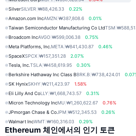
Silver
SILVER
₩88,426.33
0.22%
Amazon.com Inc
AMZN
₩387,808.6
0.01%
Taiwan Semiconductor Manufacturing Co Ltd
TSM
₩588,51
Broadcom Inc
AVGO
₩599,006.38
0.75%
Meta Platforms, Inc.
META
₩841,430.87
0.46%
SpaceX
SPCX
₩157,351.28
2.07%
Tesla, Inc.
TSLA
₩458,619.95
0.30%
Berkshire Hathaway Inc Class B
BRK.B
₩738,424.01
0.07
SK Hynix
SKHY
₩211,423.97
1.58%
Eli Lilly And Co
LLY
₩1,668,743.57
0.31%
Micron Technology Inc
MU
₩1,260,622.67
0.76%
JPmorgan Chase & Co
JPM
₩512,345.53
0.26%
Walmart Inc
WMT
₩160,316.03
0.29%
Ethereum 체인에서의 인기 토큰