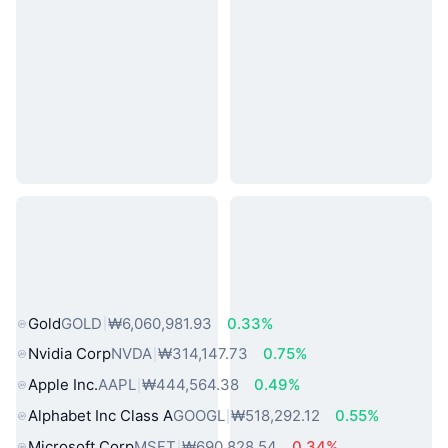
인기 실물 자산
Gold
GOLD
₩6,060,981.93
0.33%
Nvidia Corp
NVDA
₩314,147.73
0.75%
Apple Inc.
AAPL
₩444,564.38
0.49%
Alphabet Inc Class A
GOOGL
₩518,292.12
0.55%
Microsoft Corp
MSFT
₩690,828.54
0.34%