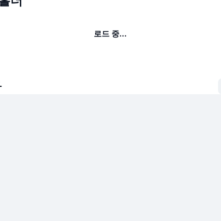
 홀더
로드 중...
자