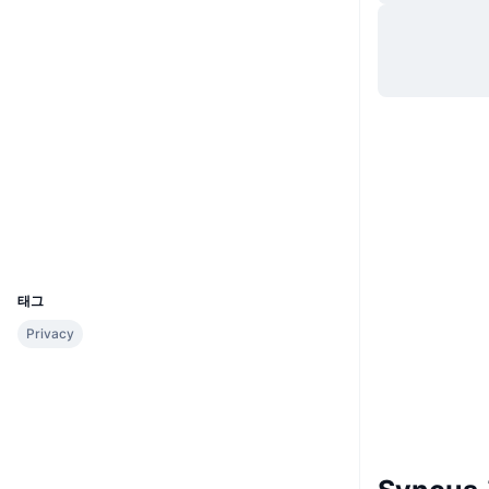
웹사이트
Website
소셜 미디어
0xa41d...87b7F0
계약
3.2
평가(CertiK)
etherscan.io
익스플로러
지갑
UCID
28799
태그
Privacy