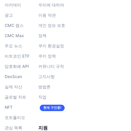
아카데미
우리에 대하여
광고
이용 약관
CMC 랩스
개인 정보 보호
CMC Max
정책
주요 뉴스
쿠키 환경설정
비트코인 ETF
쿠키 정책
암호화폐 API
커뮤니티 규칙
DexScan
고지사항
실제 자산
방법론
글로벌 차트
직업
NFT
현재 구인중!
포트폴리오
지원
관심 목록