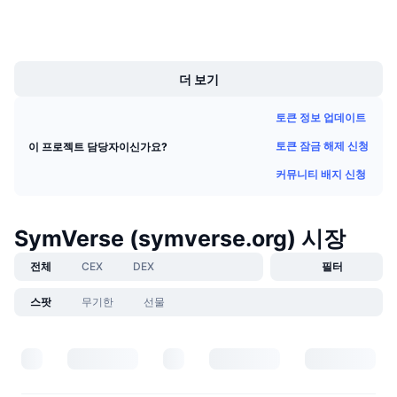
다가오는 판매
UCID
37767
펀딩비
배우며 수익 창출
Boost
더 보기
일정
토큰 정보 업데이트
ICO 캘린더
토큰 잠금 해제 신청
이 프로젝트 담당자이신가요?
이벤트 달력
커뮤니티 배지 신청
SymVerse (symverse.org) 시장
전체
CEX
DEX
필터
스팟
무기한
선물