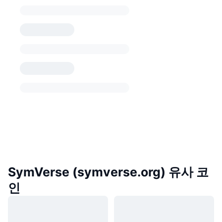
SymVerse (symverse.org) 유사 코
인