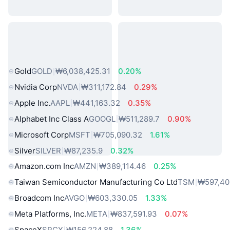
인기 실물 자산
Gold
GOLD
₩6,038,425.31
0.20%
Nvidia Corp
NVDA
₩311,172.84
0.29%
Apple Inc.
AAPL
₩441,163.32
0.35%
Alphabet Inc Class A
GOOGL
₩511,289.7
0.90%
Microsoft Corp
MSFT
₩705,090.32
1.61%
Silver
SILVER
₩87,235.9
0.32%
Amazon.com Inc
AMZN
₩389,114.46
0.25%
Taiwan Semiconductor Manufacturing Co Ltd
TSM
₩597,40
Broadcom Inc
AVGO
₩603,330.05
1.33%
Meta Platforms, Inc.
META
₩837,591.93
0.07%
SpaceX
SPCX
₩156,224.88
1.36%