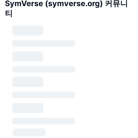
SymVerse (symverse.org) 커뮤니
티