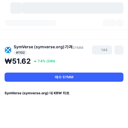
가상자산
대시보드
가상자산
DexScan
SymVerse (symverse.org)
가격
시장
순위
SYMM
144
#1102
₩51.62
시그널
거래소
카테고리
New
시장 개요
7.4%
(
24h
)
요즘 핫한 종목
커뮤니티
과거 스냅샷
현물 시장
중앙화 거래소
매수 SYMM
새로운
피드
API
토큰 락업 해제
가상자산 수
스팟
SymVerse (symverse.org) 대 KRW 차트
상승 종목
주제
이자농사
서비스
비트코인 트레저리
파생상품
API
밈 탐색기
라이브
실제 자산
BNB 트레저리
서비스
암호화폐 API
탈중앙화 거래소