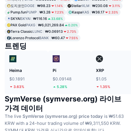
도지코인
DOGE
₩98.23
Stellar
XLM
₩230.08
1.14%
3.11%
Pump.fun
PUMP
₩3.28
Kaspa
KAS
₩36.17
7.23%
2.33%
SKYAI
SKYAI
₩116.16
33.68%
PAX Gold
PAXG
₩6,021,269.84
0.20%
Terra Classic
LUNC
₩0.06913
2.73%
Lorenzo Protocol
BANK
₩60.47
7.55%
트렌딩
Heima
Pi
XRP
$0.1891
$0.09148
$1.05
3.63%
5.28%
1.35%
SymVerse (symverse.org) 라이브
가격 데이터
The live
SymVerse (symverse.org) price today
is ₩51.63
KRW with a 24-hour trading volume of ₩9,311,550 KRW.
SYMM 대 KRW 가격을 실시간으로 업데이트합니다.