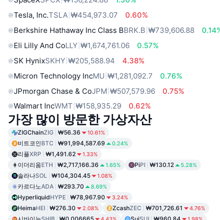
Tesla, Inc.
TSLA
₩454,973.07
0.60%
Berkshire Hathaway Inc Class B
BRK.B
₩739,606.88
0.14
Eli Lilly And Co
LLY
₩1,674,761.06
0.57%
SK Hynix
SKHY
₩205,588.94
4.38%
Micron Technology Inc
MU
₩1,281,092.7
0.76%
JPmorgan Chase & Co
JPM
₩507,579.96
0.75%
Walmart Inc
WMT
₩158,935.29
0.62%
가장 많이 방문한 가상자산
ZIGChain
ZIG
₩56.36
10.61%
비트코인
BTC
₩91,994,587.69
0.24%
리플
XRP
₩1,491.62
1.33%
이더리움
ETH
₩2,717,166.36
Pi
PI
₩130.12
1.65%
5.28%
솔라나
SOL
₩104,304.45
1.08%
카르다노
ADA
₩293.70
8.69%
Hyperliquid
HYPE
₩78,967.90
3.24%
Heima
HEI
₩276.30
Zcash
ZEC
₩701,726.61
2.08%
4.76%
시바이누
SHIB
₩0.006665
Sui
SUI
₩960.84
4.43%
1.98%