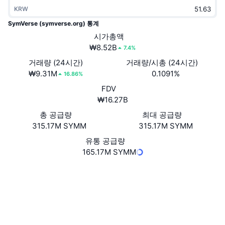
트렌딩
가상자산 ETF
KRW
가상자산 배우기
CMC MCP
SymVerse (symverse.org) 통계
신규
비트코인 ETF
시가총액
x402
뉴스
₩8.52B
7.4%
크립토
이더리움 ETF
거래량 (24시간)
거래량/시총 (24시간)
아카데미
₩9.31M
0.1091%
16.86%
정치
기술적 분석
FDV
조사
₩16.27B
스포츠
RSI
비디오
총 공급량
최대 공급량
315.17M SYMM
315.17M SYMM
금융
MACD
용어집
유통 공급량
165.17M SYMM
테크
파생상품
캠페인
웹사이트
Website
Whitepaper
NFT
소셜 미디어
개요
에어드롭
3.3
전체 NFT 통계
평가(CertiK)
청산
다이아몬드 리워드
익스플로러
scan.symverse.org