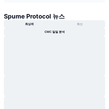
트렌딩
가상자산 ETF
가상자산 배우기
CMC MCP
Spume Protocol 뉴스
신규
비트코인 ETF
x402
뉴스
최상위
최신
크립토
이더리움 ETF
아카데미
CMC 일일 분석
정치
기술적 분석
조사
스포츠
RSI
비디오
금융
MACD
용어집
테크
파생상품
캠페인
NFT
개요
에어드롭
전체 NFT 통계
청산
다이아몬드 리워드