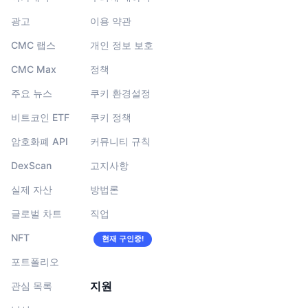
광고
이용 약관
CMC 랩스
개인 정보 보호
CMC Max
정책
주요 뉴스
쿠키 환경설정
비트코인 ETF
쿠키 정책
암호화폐 API
커뮤니티 규칙
DexScan
고지사항
실제 자산
방법론
글로벌 차트
직업
NFT
현재 구인중!
포트폴리오
지원
관심 목록