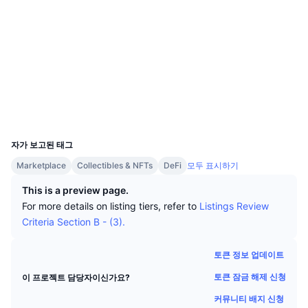
상위 트레이더들
기사들
거래소 유입/유출
DEX API
계산기
리더보드
스팟
소셜 미디어
센티멘트
엔터프라이즈
뉴스레터
지표
트렌딩
파생상품
계약
0xa16a...305283
3.4
평가(CertiK)
가격
CMC Launch
예정
공포 및 탐욕 지수.
익스플로러
etherscan.io
지갑
리소스
CMC 랩스
최근 상장된 종목
알트코인 시즌 지수
UCID
19460
CMC Max
상승 및 하락 종목
시장 주기 지표
자가 보고된 태그
문서
Marketplace
Collectibles & NFTs
DeFi
모두 표시하기
주요 뉴스
가장 많이 방문한 종목
비트코인 도미넌스
FAQ
This is a preview page.
텔레그램 봇
For more details on listing tiers, refer to
Listings Review
커뮤니티 정서
CoinMarketCap 20 지수
Criteria Section B - (3).
AI 통합
광고
체인 순위
CoinMarketCap 100 지수
토큰 정보 업데이트
CMC 에이전트 허브
토큰 잠금 해제 신청
이 프로젝트 담당자이신가요?
예측 시장
ETF 자금 흐름
사이트 위젯
스킬 마켓플레이스
커뮤니티 배지 신청