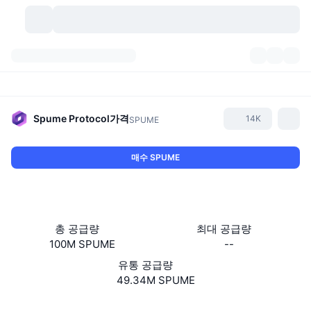
가상자산
대시보드
가상자산
DexScan
시장
순위
Spume Protocol
가격
14K
SPUME
시그널
거래소
카테고리
New
시장 개요
매수 SPUME
요즘 핫한 종목
커뮤니티
과거 스냅샷
현물 시장
중앙화 거래소
새로운
피드
API
토큰 락업 해제
가상자산 수
스팟
총 공급량
최대 공급량
100M SPUME
--
상승 종목
주제
이자농사
서비스
비트코인 트레저리
파생상품
API
유통 공급량
밈 탐색기
49.34M SPUME
라이브
실제 자산
BNB 트레저리
서비스
암호화폐 API
탈중앙화 거래소
웹사이트
Website