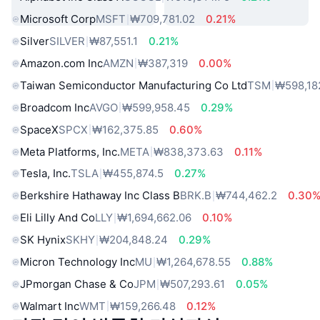
Microsoft Corp
MSFT
₩709,781.02
0.21%
Silver
SILVER
₩87,551.1
0.21%
Amazon.com Inc
AMZN
₩387,319
0.00%
Taiwan Semiconductor Manufacturing Co Ltd
TSM
₩598,18
Broadcom Inc
AVGO
₩599,958.45
0.29%
SpaceX
SPCX
₩162,375.85
0.60%
Meta Platforms, Inc.
META
₩838,373.63
0.11%
Tesla, Inc.
TSLA
₩455,874.5
0.27%
Berkshire Hathaway Inc Class B
BRK.B
₩744,462.2
0.30
Eli Lilly And Co
LLY
₩1,694,662.06
0.10%
SK Hynix
SKHY
₩204,848.24
0.29%
Micron Technology Inc
MU
₩1,264,678.55
0.88%
JPmorgan Chase & Co
JPM
₩507,293.61
0.05%
Walmart Inc
WMT
₩159,266.48
0.12%