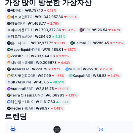
가장 많이 방문한 가상자산
ADI
ADI
₩9,797.10
0.12%
비트코인
BTC
₩91,342,957.80
0.69%
리플
XRP
₩1,468.77
2.76%
이더리움
ETH
₩2,703,372.86
Pi
PI
₩126.54
0.47%
1.67%
카르다노
ADA
₩284.60
4.25%
솔라나
SOL
₩102,977.72
Heima
HEI
₩286.45
2.11%
27.11%
Hyperliquid
HYPE
₩79,485.01
1.87%
Zcash
ZEC
₩703,944.38
3.93%
시바이누
SHIB
₩0.006673
4.43%
Stellar
XLM
₩229.79
Sui
SUI
₩955.36
1.97%
2.70%
도지코인
DOGE
₩97.99
Kaspa
KAS
₩36.53
1.55%
1.47%
SKYAI
SKYAI
₩145.05
48.51%
Audiera
BEAT
₩2,816.75
15.90%
Terra Classic
LUNC
₩0.06983
1.19%
체인링크
LINK
₩11,617.63
0.24%
Hedera
HBAR
₩96.97
1.48%
트렌딩