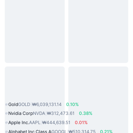
인기 실물 자산
Gold
GOLD
₩6,039,131.14
0.10%
Nvidia Corp
NVDA
₩312,473.61
0.38%
Apple Inc.
AAPL
₩444,639.51
0.01%
Alphabet Inc Class A
GOOGL
₩510,314.75
0.21%