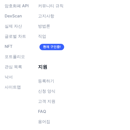
암호화폐 API
커뮤니티 규칙
DexScan
고지사항
실제 자산
방법론
글로벌 차트
직업
NFT
현재 구인중!
포트폴리오
지원
관심 목록
낙서
등록하기
사이트맵
신청 양식
고객 지원
FAQ
용어집