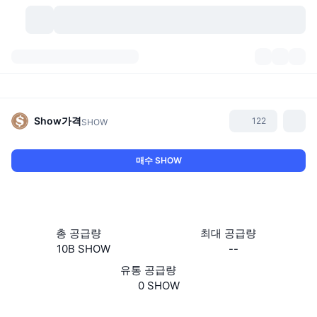
가상자산
대시보드
가상자산
DexScan
시장
순위
Show
가격
122
SHOW
시그널
거래소
카테고리
New
시장 개요
매수 SHOW
요즘 핫한 종목
커뮤니티
과거 스냅샷
현물 시장
중앙화 거래소
새로운
피드
API
토큰 락업 해제
가상자산 수
스팟
총 공급량
최대 공급량
10B SHOW
--
상승 종목
주제
이자농사
서비스
비트코인 트레저리
파생상품
API
유통 공급량
밈 탐색기
0 SHOW
라이브
실제 자산
BNB 트레저리
서비스
암호화폐 API
탈중앙화 거래소
웹사이트
Website
Whitepaper