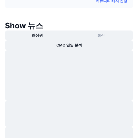
커뮤니티 배지 신청
트렌딩
가상자산 ETF
가상자산 배우기
CMC MCP
신규
비트코인 ETF
Show 뉴스
x402
뉴스
크립토
이더리움 ETF
최상위
최신
아카데미
CMC 일일 분석
정치
기술적 분석
조사
스포츠
RSI
비디오
금융
MACD
용어집
테크
파생상품
캠페인
NFT
개요
에어드롭
전체 NFT 통계
청산
다이아몬드 리워드