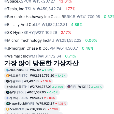
SpaceX
SPCX
₩157,207.27
13.61%
Tesla, Inc.
TSLA
₩459,342.74
1.77%
Berkshire Hathaway Inc Class B
BRK.B
₩741,709.95
0.32
Eli Lilly And Co
LLY
₩1,682,142.81
4.86%
SK Hynix
SKHY
₩211,106.29
2.17%
Micron Technology Inc
MU
₩1,251,552.22
0.06%
JPmorgan Chase & Co
JPM
₩514,560.7
0.48%
Walmart Inc
WMT
₩161,172.64
0.71%
가장 많이 방문한 가상자산
ZIGChain
ZIG
₩57.62
1.58%
비트코인
BTC
₩92,535,759.20
1.42%
리플
XRP
₩1,497.39
1.32%
이더리움
ETH
₩2,724,787.01
Pi
PI
₩131.12
2.50%
7.46%
솔라나
SOL
₩105,537.95
0.45%
카르다노
ADA
₩269.71
2.03%
Hyperliquid
HYPE
₩79,923.87
1.36%
Zcash
ZEC
₩726,336.29
1.26%