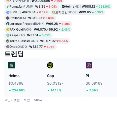
시바이누
SHIB
₩0.006896
0.66%
Pump.fun
PUMP
₩3.35
Heima
HEI
₩688.12
5.05%
233.16%
Sui
SUI
₩978.54
도지코인
DOGE
₩99.65
0.59%
0.39%
Stellar
XLM
₩231.39
2.60%
Lorenzo Protocol
BANK
₩66.28
6.40%
PAX Gold
PAXG
₩6,070,469.92
2.49%
Kaspa
KAS
₩37.51
0.65%
Terra Classic
LUNC
₩0.07102
0.54%
Ondo
ONDO
₩534.77
1.26%
트렌딩
Heima
Cap
Pi
$0.4868
$0.03127
$0.09169
234.89%
14.13%
7.09%
코인마켓캡
토큰
Show