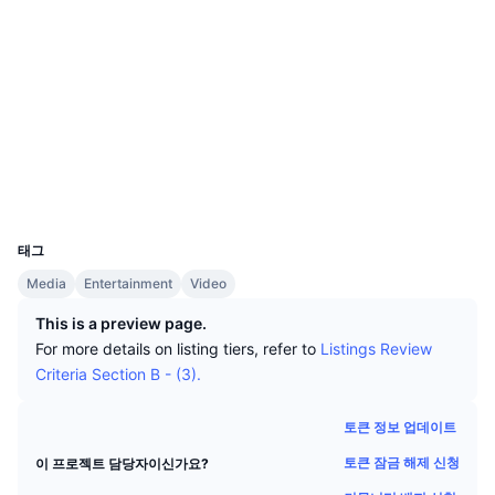
상위 트레이더들
기사들
거래소 유입/유출
DEX API
계산기
소셜 미디어
리더보드
스팟
계약
0xf418...e0b3a0
센티멘트
엔터프라이즈
뉴스레터
지표
트렌딩
감사
파생상품
가격
CMC Launch
etherscan.io
예정
공포 및 탐욕 지수.
익스플로러
리소스
CMC 랩스
최근 상장된 종목
알트코인 시즌 지수
지갑
UCID
2361
CMC Max
상승 및 하락 종목
시장 주기 지표
문서
태그
주요 뉴스
Media
Entertainment
Video
가장 많이 방문한 종목
비트코인 도미넌스
FAQ
This is a preview page.
텔레그램 봇
커뮤니티 정서
CoinMarketCap 20 지수
For more details on listing tiers, refer to
Listings Review
AI 통합
Criteria Section B - (3).
광고
체인 순위
CoinMarketCap 100 지수
CMC 에이전트 허브
토큰 정보 업데이트
예측 시장
ETF 자금 흐름
사이트 위젯
토큰 잠금 해제 신청
이 프로젝트 담당자이신가요?
스킬 마켓플레이스