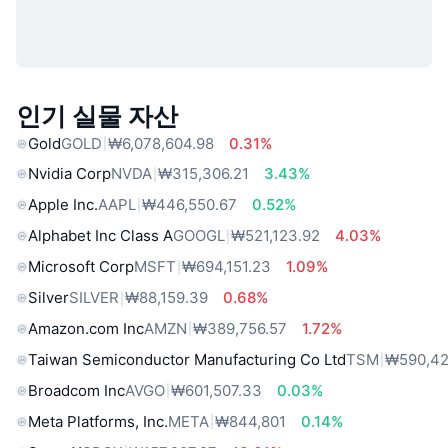
인기 실물 자산
Gold
GOLD
₩6,078,604.98
0.31%
Nvidia Corp
NVDA
₩315,306.21
3.43%
Apple Inc.
AAPL
₩446,550.67
0.52%
Alphabet Inc Class A
GOOGL
₩521,123.92
4.03%
Microsoft Corp
MSFT
₩694,151.23
1.09%
Silver
SILVER
₩88,159.39
0.68%
Amazon.com Inc
AMZN
₩389,756.57
1.72%
Taiwan Semiconductor Manufacturing Co Ltd
TSM
₩590,42
Broadcom Inc
AVGO
₩601,507.33
0.03%
Meta Platforms, Inc.
META
₩844,801
0.14%