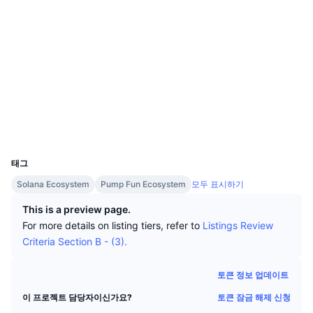
상위 트레이더들
기사들
거래소 유입/유출
DEX API
계산기
리더보드
스팟
소셜 미디어
센티멘트
엔터프라이즈
뉴스레터
지표
트렌딩
파생상품
계약
AxSMXa...ZUpump
3.2
평가(CertiK)
가격
CMC Launch
예정
공포 및 탐욕 지수.
익스플로러
solscan.io
리소스
CMC 랩스
지갑
최근 상장된 종목
알트코인 시즌 지수
UCID
CMC Max
37436
상승 및 하락 종목
시장 주기 지표
문서
태그
주요 뉴스
가장 많이 방문한 종목
비트코인 도미넌스
Solana Ecosystem
Pump Fun Ecosystem
모두 표시하기
FAQ
텔레그램 봇
This is a preview page.
커뮤니티 정서
CoinMarketCap 20 지수
For more details on listing tiers, refer to
Listings Review
AI 통합
Criteria Section B - (3).
광고
체인 순위
CoinMarketCap 100 지수
CMC 에이전트 허브
토큰 정보 업데이트
예측 시장
ETF 자금 흐름
사이트 위젯
토큰 잠금 해제 신청
이 프로젝트 담당자이신가요?
스킬 마켓플레이스