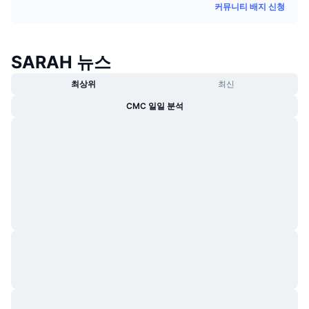
커뮤니티 배지 신청
트렌딩
가상자산 ETF
가상자산 배우기
CMC MCP
신규
비트코인 ETF
x402
뉴스
SARAH 뉴스
크립토
이더리움 ETF
최상위
최신
아카데미
CMC 일일 분석
정치
기술적 분석
조사
스포츠
RSI
비디오
금융
MACD
용어집
테크
파생상품
캠페인
NFT
개요
에어드롭
전체 NFT 통계
청산
다이아몬드 리워드