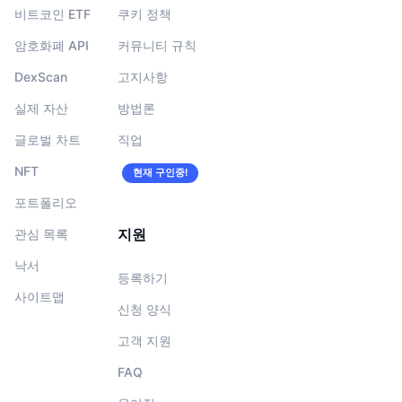
비트코인 ETF
쿠키 정책
암호화폐 API
커뮤니티 규칙
DexScan
고지사항
실제 자산
방법론
글로벌 차트
직업
NFT
현재 구인중!
포트폴리오
지원
관심 목록
낙서
등록하기
사이트맵
신청 양식
고객 지원
FAQ