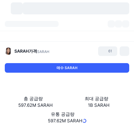
가상자산
대시보드
가상자산
DexScan
시장
순위
SARAH
가격
61
SARAH
시그널
거래소
카테고리
New
시장 개요
매수 SARAH
요즘 핫한 종목
커뮤니티
과거 스냅샷
현물 시장
중앙화 거래소
새로운
피드
API
토큰 락업 해제
가상자산 수
스팟
총 공급량
최대 공급량
597.62M SARAH
1B SARAH
상승 종목
주제
이자농사
서비스
비트코인 트레저리
파생상품
API
유통 공급량
밈 탐색기
597.62M SARAH
라이브
실제 자산
BNB 트레저리
서비스
암호화폐 API
탈중앙화 거래소
웹사이트
Website
Whitepaper