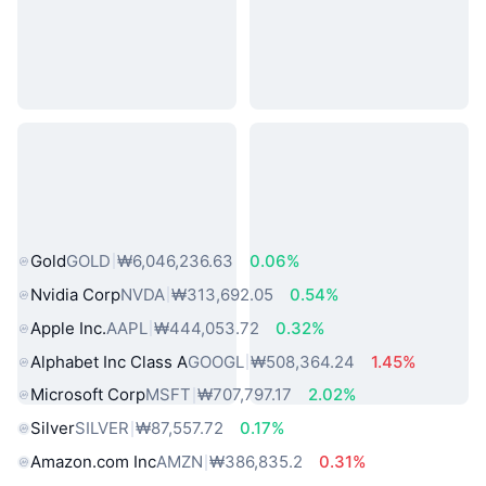
인기 실물 자산
Gold
GOLD
₩6,046,236.63
0.06%
Nvidia Corp
NVDA
₩313,692.05
0.54%
Apple Inc.
AAPL
₩444,053.72
0.32%
Alphabet Inc Class A
GOOGL
₩508,364.24
1.45%
Microsoft Corp
MSFT
₩707,797.17
2.02%
Silver
SILVER
₩87,557.72
0.17%
Amazon.com Inc
AMZN
₩386,835.2
0.31%