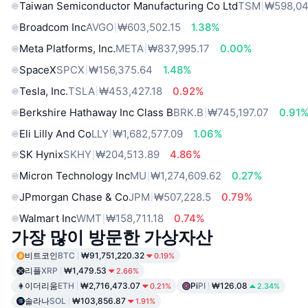
Taiwan Semiconductor Manufacturing Co Ltd
TSM
₩598,04
Broadcom Inc
AVGO
₩603,502.15
1.38%
Meta Platforms, Inc.
META
₩837,995.17
0.00%
SpaceX
SPCX
₩156,375.64
1.48%
Tesla, Inc.
TSLA
₩453,427.18
0.92%
Berkshire Hathaway Inc Class B
BRK.B
₩745,197.07
0.91
Eli Lilly And Co
LLY
₩1,682,577.09
1.06%
SK Hynix
SKHY
₩204,513.89
4.86%
Micron Technology Inc
MU
₩1,274,609.62
0.27%
JPmorgan Chase & Co
JPM
₩507,228.5
0.79%
Walmart Inc
WMT
₩158,711.18
0.74%
가장 많이 방문한 가상자산
비트코인
BTC
₩91,751,220.32
0.19%
리플
XRP
₩1,479.53
2.66%
이더리움
ETH
₩2,716,473.07
Pi
PI
₩126.08
0.21%
2.34%
솔라나
SOL
₩103,856.87
1.91%