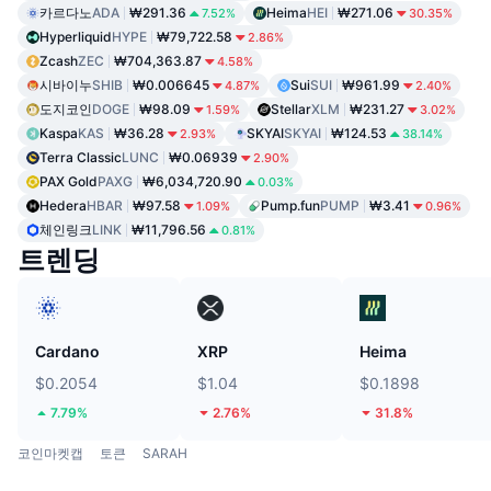
카르다노
ADA
₩291.36
Heima
HEI
₩271.06
7.52%
30.35%
Hyperliquid
HYPE
₩79,722.58
2.86%
Zcash
ZEC
₩704,363.87
4.58%
시바이누
SHIB
₩0.006645
Sui
SUI
₩961.99
4.87%
2.40%
도지코인
DOGE
₩98.09
Stellar
XLM
₩231.27
1.59%
3.02%
Kaspa
KAS
₩36.28
SKYAI
SKYAI
₩124.53
2.93%
38.14%
Terra Classic
LUNC
₩0.06939
2.90%
PAX Gold
PAXG
₩6,034,720.90
0.03%
Hedera
HBAR
₩97.58
Pump.fun
PUMP
₩3.41
1.09%
0.96%
체인링크
LINK
₩11,796.56
0.81%
트렌딩
Cardano
XRP
Heima
$0.2054
$1.04
$0.1898
7.79%
2.76%
31.8%
코인마켓캡
토큰
SARAH