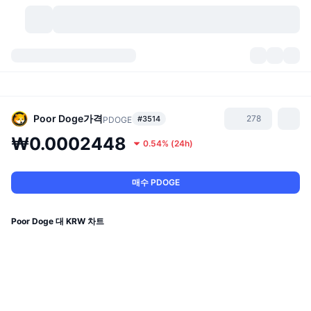
가상자산
대시보드
가상자산
DexScan
시장
순위
Poor Doge
가격
278
#3514
PDOGE
₩0.0002448
0.54%
(
24h
)
시그널
거래소
카테고리
New
시장 개요
요즘 핫한 종목
커뮤니티
과거 스냅샷
현물 시장
중앙화 거래소
매수 PDOGE
새로운
피드
API
토큰 락업 해제
가상자산 수
스팟
Poor Doge 대 KRW 차트
상승 종목
주제
이자농사
서비스
비트코인 트레저리
파생상품
API
밈 탐색기
라이브
실제 자산
BNB 트레저리
서비스
암호화폐 API
탈중앙화 거래소