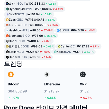
솔라나
SOL
₩103,638.33
0.63%
Hyperliquid
HYPE
₩76,068.14
4.49%
SKYAI
SKYAI
₩161.04
10.67%
Zcash
ZEC
₩716,840.78
1.67%
시바이누
SHIB
₩0.006509
2.34%
Hashflow
HFT
₩18.55
Sui
SUI
₩945.26
57.49%
1.00%
Biconomy
BICO
₩76.69
35.57%
Ondo
ONDO
₩488.45
4.07%
도지코인
DOGE
₩98.08
Canton
CC
₩127.99
0.06%
1.71%
Stellar
XLM
₩226.97
Kaspa
KAS
₩37.13
1.09%
1.71%
Hedera
HBAR
₩95.89
1.14%
트렌딩
Bitcoin
Ethereum
XRP
$64,852.99
$1,913.97
$1.02
1.07%
0.85%
0.77%
Poor Doge 라이브 가격 데이터