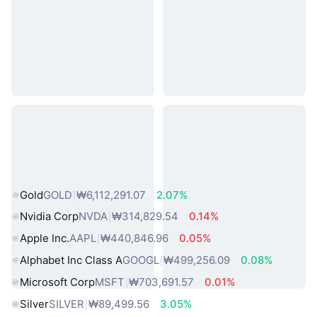
인기 실물 자산
Gold
GOLD
₩6,112,291.07
2.07%
Nvidia Corp
NVDA
₩314,829.54
0.14%
Apple Inc.
AAPL
₩440,846.96
0.05%
Alphabet Inc Class A
GOOGL
₩499,256.09
0.08%
Microsoft Corp
MSFT
₩703,691.57
0.01%
Silver
SILVER
₩89,499.56
3.05%