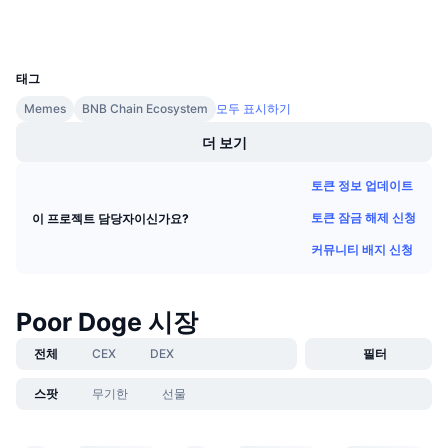
다가오는 판매
지갑
펀딩비
배우며 수익 창출
UCID
33518
태그
일정
Memes
BNB Chain Ecosystem
모두 표시하기
ICO 캘린더
더 보기
토큰 정보 업데이트
이벤트 달력
토큰 잠금 해제 신청
이 프로젝트 담당자이신가요?
커뮤니티 배지 신청
Poor Doge 시장
전체
CEX
DEX
필터
스팟
무기한
선물