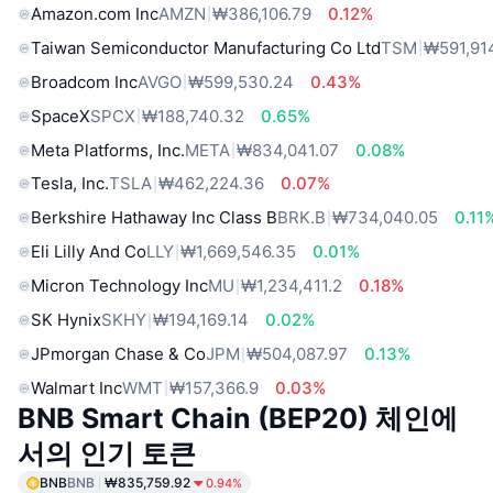
Amazon.com Inc
AMZN
₩386,106.79
0.12%
Taiwan Semiconductor Manufacturing Co Ltd
TSM
₩591,91
Broadcom Inc
AVGO
₩599,530.24
0.43%
SpaceX
SPCX
₩188,740.32
0.65%
Meta Platforms, Inc.
META
₩834,041.07
0.08%
Tesla, Inc.
TSLA
₩462,224.36
0.07%
Berkshire Hathaway Inc Class B
BRK.B
₩734,040.05
0.11
Eli Lilly And Co
LLY
₩1,669,546.35
0.01%
Micron Technology Inc
MU
₩1,234,411.2
0.18%
SK Hynix
SKHY
₩194,169.14
0.02%
JPmorgan Chase & Co
JPM
₩504,087.97
0.13%
Walmart Inc
WMT
₩157,366.9
0.03%
BNB Smart Chain (BEP20) 체인에
서의 인기 토큰
BNB
BNB
₩835,759.92
0.94%