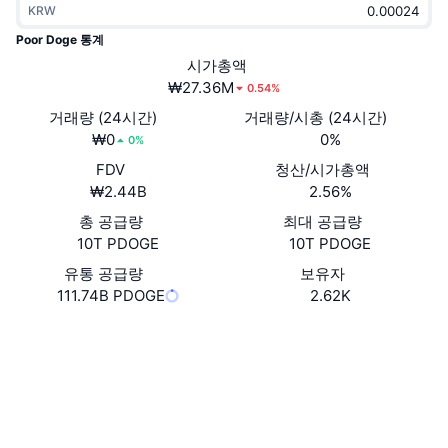
KRW
트렌딩
가상자산 ETF
가상자산 배우기
CMC MCP
Poor Doge 통계
신규
시가총액
비트코인 ETF
x402
뉴스
₩27.36M
0.54%
크립토
이더리움 ETF
거래량 (24시간)
거래량/시총 (24시간)
아카데미
₩0
0%
0%
정치
FDV
청산/시가총액
기술적 분석
조사
₩2.44B
2.56%
스포츠
총 공급량
최대 공급량
RSI
비디오
10T PDOGE
10T PDOGE
금융
MACD
유통 공급량
보유자
용어집
111.74B PDOGE
2.62K
테크
웹사이트
Website
Whitepaper
파생상품
캠페인
NFT
소셜 미디어
개요
에어드롭
계약
전체 NFT 통계
0xb299...b2f59B
청산
다이아몬드 리워드
익스플로러
bscscan.com