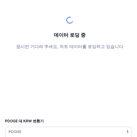
상위 트레이더들
기사들
거래소 유입/유출
DEX API
계산기
리더보드
스팟
센티멘트
엔터프라이즈
뉴스레터
지표
트렌딩
파생상품
가격
CMC Launch
데이터 로딩 중
예정
공포 및 탐욕 지수.
잠시만 기다려 주세요, 차트 데이터를 로딩하고 있습니다
리소스
CMC 랩스
최근 상장된 종목
알트코인 시즌 지수
CMC Max
상승 및 하락 종목
시장 주기 지표
문서
주요 뉴스
가장 많이 방문한 종목
비트코인 도미넌스
FAQ
텔레그램 봇
커뮤니티 정서
CoinMarketCap 20 지수
AI 통합
광고
체인 순위
CoinMarketCap 100 지수
CMC 에이전트 허브
PDOGE 대 KRW 변환기
예측 시장
ETF 자금 흐름
사이트 위젯
PDOGE
스킬 마켓플레이스