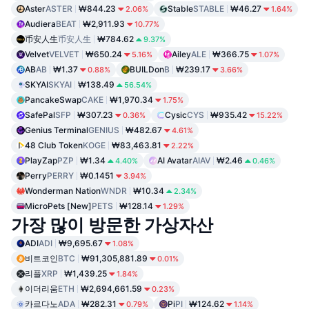
Aster
ASTER
₩844.23
Stable
STABLE
₩46.27
2.06%
1.64%
Audiera
BEAT
₩2,911.93
10.77%
币安人生
币安人生
₩784.62
9.37%
Velvet
VELVET
₩650.24
Ailey
ALE
₩366.75
5.16%
1.07%
AB
AB
₩1.37
BUILDon
B
₩239.17
0.88%
3.66%
SKYAI
SKYAI
₩138.49
56.54%
PancakeSwap
CAKE
₩1,970.34
1.75%
SafePal
SFP
₩307.23
Cysic
CYS
₩935.42
0.36%
15.22%
Genius Terminal
GENIUS
₩482.67
4.61%
48 Club Token
KOGE
₩83,463.81
2.22%
PlayZap
PZP
₩1.34
AI Avatar
AIAV
₩2.46
4.40%
0.46%
Perry
PERRY
₩0.1451
3.94%
Wonderman Nation
WNDR
₩10.34
2.34%
MicroPets [New]
PETS
₩128.14
1.29%
가장 많이 방문한 가상자산
ADI
ADI
₩9,695.67
1.08%
비트코인
BTC
₩91,305,881.89
0.01%
리플
XRP
₩1,439.25
1.84%
이더리움
ETH
₩2,694,661.59
0.23%
카르다노
ADA
₩282.31
Pi
PI
₩124.62
0.79%
1.14%