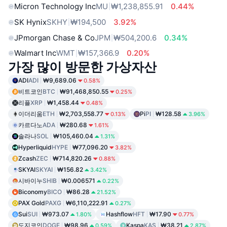
Micron Technology Inc
MU
₩1,238,855.91
0.44%
SK Hynix
SKHY
₩194,500
3.92%
JPmorgan Chase & Co
JPM
₩504,200.6
0.34%
Walmart Inc
WMT
₩157,366.9
0.20%
가장 많이 방문한 가상자산
ADI
ADI
₩9,689.06
0.58%
비트코인
BTC
₩91,468,850.55
0.25%
리플
XRP
₩1,458.44
0.48%
이더리움
ETH
₩2,703,558.77
Pi
PI
₩128.58
0.13%
3.96%
카르다노
ADA
₩280.68
1.61%
솔라나
SOL
₩105,460.04
1.31%
Hyperliquid
HYPE
₩77,096.20
3.82%
Zcash
ZEC
₩714,820.26
0.88%
SKYAI
SKYAI
₩156.82
3.42%
시바이누
SHIB
₩0.006571
0.22%
Biconomy
BICO
₩86.28
21.52%
PAX Gold
PAXG
₩6,110,222.91
0.27%
Sui
SUI
₩973.07
Hashflow
HFT
₩17.90
1.80%
0.77%
도지코인
DOGE
₩98.96
Kaspa
KAS
₩38.21
0.59%
2.87%