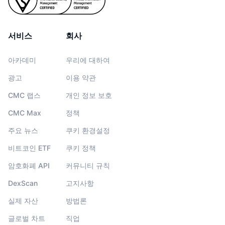
서비스
회사
아카데미
우리에 대하여
광고
이용 약관
CMC 랩스
개인 정보 보호
CMC Max
정책
주요 뉴스
쿠키 환경설정
비트코인 ETF
쿠키 정책
암호화폐 API
커뮤니티 규칙
DexScan
고지사항
실제 자산
방법론
글로벌 차트
직업