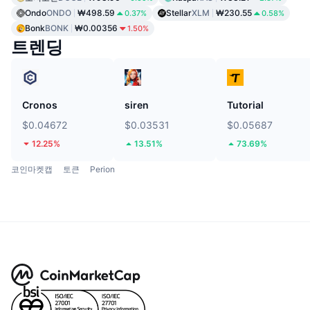
Ondo
ONDO
₩498.59
Stellar
XLM
₩230.55
0.37%
0.58%
Bonk
BONK
₩0.00356
1.50%
트렌딩
Cronos
siren
Tutorial
$0.04672
$0.03531
$0.05687
12.25%
13.51%
73.69%
코인마켓캡
토큰
Perion