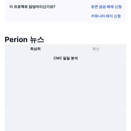
트렌딩
가상자산 ETF
토큰 잠금 해제 신청
이 프로젝트 담당자이신가요?
가상자산 배우기
CMC MCP
커뮤니티 배지 신청
신규
비트코인 ETF
x402
뉴스
크립토
이더리움 ETF
Perion 뉴스
아카데미
정치
최상위
최신
기술적 분석
조사
CMC 일일 분석
스포츠
RSI
비디오
금융
MACD
용어집
테크
파생상품
캠페인
NFT
개요
에어드롭
전체 NFT 통계
청산
다이아몬드 리워드