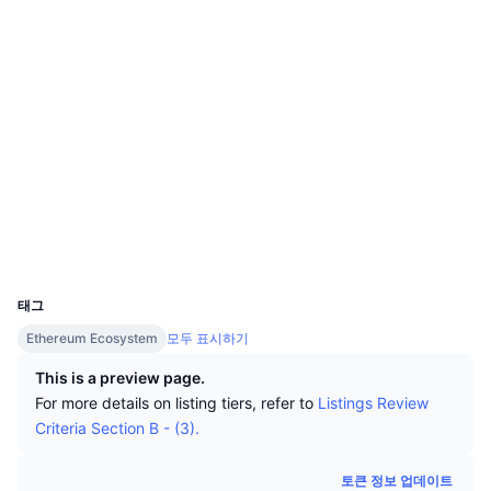
상위 트레이더들
기사들
거래소 유입/유출
DEX API
계산기
소셜 미디어
리더보드
스팟
0x60be...df2268
센티멘트
엔터프라이즈
뉴스레터
계약
지표
트렌딩
파생상품
3.9
평가(CertiK)
가격
CMC Launch
예정
공포 및 탐욕 지수.
감사
리소스
CMC 랩스
최근 상장된 종목
알트코인 시즌 지수
etherscan.io
익스플로러
CMC Max
상승 및 하락 종목
시장 주기 지표
지갑
문서
UCID
17837
주요 뉴스
가장 많이 방문한 종목
비트코인 도미넌스
FAQ
태그
텔레그램 봇
커뮤니티 정서
CoinMarketCap 20 지수
Ethereum Ecosystem
모두 표시하기
AI 통합
This is a preview page.
광고
체인 순위
CoinMarketCap 100 지수
For more details on listing tiers, refer to
Listings Review
CMC 에이전트 허브
Criteria Section B - (3).
예측 시장
ETF 자금 흐름
사이트 위젯
스킬 마켓플레이스
토큰 정보 업데이트