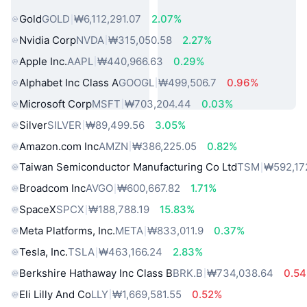
인기 실물 자산
Gold
GOLD
₩6,112,291.07
2.07%
Nvidia Corp
NVDA
₩315,050.58
2.27%
Apple Inc.
AAPL
₩440,966.63
0.29%
Alphabet Inc Class A
GOOGL
₩499,506.7
0.96%
Microsoft Corp
MSFT
₩703,204.44
0.03%
Silver
SILVER
₩89,499.56
3.05%
Amazon.com Inc
AMZN
₩386,225.05
0.82%
Taiwan Semiconductor Manufacturing Co Ltd
TSM
₩592,17
Broadcom Inc
AVGO
₩600,667.82
1.71%
SpaceX
SPCX
₩188,788.19
15.83%
Meta Platforms, Inc.
META
₩833,011.9
0.37%
Tesla, Inc.
TSLA
₩463,166.24
2.83%
Berkshire Hathaway Inc Class B
BRK.B
₩734,038.64
0.5
Eli Lilly And Co
LLY
₩1,669,581.55
0.52%