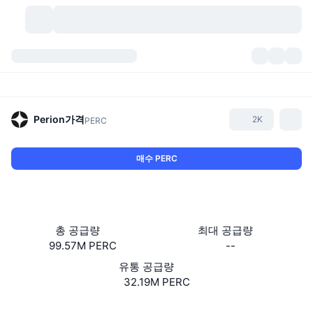
가상자산
대시보드
가상자산
DexScan
시장
순위
Perion
가격
2K
PERC
시그널
거래소
카테고리
New
시장 개요
매수 PERC
요즘 핫한 종목
커뮤니티
과거 스냅샷
현물 시장
중앙화 거래소
새로운
피드
API
토큰 락업 해제
가상자산 수
스팟
총 공급량
최대 공급량
99.57M PERC
--
상승 종목
주제
이자농사
서비스
비트코인 트레저리
파생상품
API
유통 공급량
밈 탐색기
32.19M PERC
라이브
실제 자산
BNB 트레저리
서비스
암호화폐 API
탈중앙화 거래소
웹사이트
Website