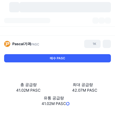
가상자산
대시보드
가상자산
DexScan
시장
순위
Pascal
가격
1K
PASC
시그널
거래소
카테고리
New
시장 개요
매수 PASC
요즘 핫한 종목
커뮤니티
과거 스냅샷
현물 시장
중앙화 거래소
새로운
피드
API
토큰 락업 해제
가상자산 수
스팟
총 공급량
최대 공급량
41.02M PASC
42.07M PASC
상승 종목
주제
이자농사
서비스
비트코인 트레저리
파생상품
API
유통 공급량
밈 탐색기
41.02M PASC
라이브
실제 자산
BNB 트레저리
서비스
암호화폐 API
탈중앙화 거래소
웹사이트
Website
Whitepaper