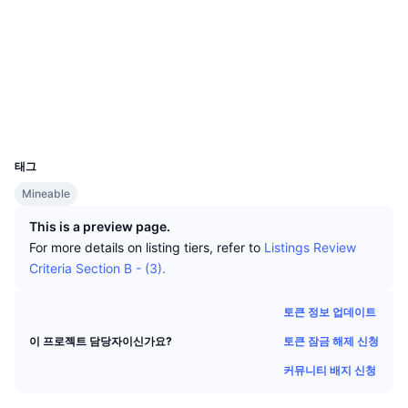
상위 트레이더들
기사들
거래소 유입/유출
DEX API
계산기
리더보드
스팟
소셜 미디어
센티멘트
엔터프라이즈
뉴스레터
2.9
지표
트렌딩
파생상품
평가(CertiK)
explore.pascalcoin.org
가격
CMC Launch
익스플로러
예정
공포 및 탐욕 지수.
UCID
리소스
1473
CMC 랩스
최근 상장된 종목
알트코인 시즌 지수
태그
CMC Max
상승 및 하락 종목
시장 주기 지표
Mineable
문서
This is a preview page.
주요 뉴스
가장 많이 방문한 종목
비트코인 도미넌스
For more details on listing tiers, refer to
Listings Review
FAQ
Criteria Section B - (3).
텔레그램 봇
커뮤니티 정서
CoinMarketCap 20 지수
AI 통합
토큰 정보 업데이트
광고
체인 순위
CoinMarketCap 100 지수
토큰 잠금 해제 신청
이 프로젝트 담당자이신가요?
CMC 에이전트 허브
커뮤니티 배지 신청
예측 시장
ETF 자금 흐름
사이트 위젯
스킬 마켓플레이스