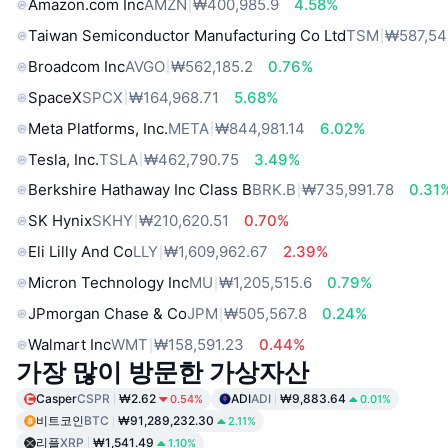
Amazon.com Inc
AMZN
₩400,985.9
4.58%
Taiwan Semiconductor Manufacturing Co Ltd
TSM
₩587,54
Broadcom Inc
AVGO
₩562,185.2
0.76%
SpaceX
SPCX
₩164,968.71
5.68%
Meta Platforms, Inc.
META
₩844,981.14
6.02%
Tesla, Inc.
TSLA
₩462,790.75
3.49%
Berkshire Hathaway Inc Class B
BRK.B
₩735,991.78
0.31
SK Hynix
SKHY
₩210,620.51
0.70%
Eli Lilly And Co
LLY
₩1,609,962.67
2.39%
Micron Technology Inc
MU
₩1,205,515.6
0.79%
JPmorgan Chase & Co
JPM
₩505,567.8
0.24%
Walmart Inc
WMT
₩158,591.23
0.44%
가장 많이 방문한 가상자산
Casper
CSPR
₩2.62
ADI
ADI
₩9,883.64
0.54%
0.01%
비트코인
BTC
₩91,289,232.30
2.11%
리플
XRP
₩1,541.49
1.10%