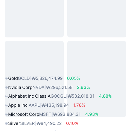
인기 실물 자산
Gold
GOLD
₩5,826,474.99
0.05%
Nvidia Corp
NVDA
₩296,521.58
2.93%
Alphabet Inc Class A
GOOGL
₩532,018.31
4.88%
Apple Inc.
AAPL
₩435,198.94
1.78%
Microsoft Corp
MSFT
₩693,884.31
4.93%
Silver
SILVER
₩84,490.22
0.10%