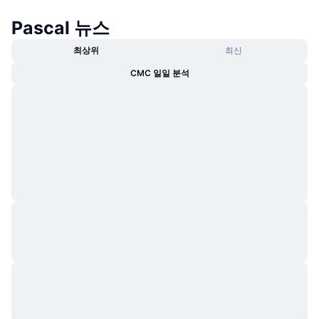
트렌딩
가상자산 ETF
Pascal 뉴스
가상자산 배우기
CMC MCP
신규
비트코인 ETF
최상위
최신
x402
뉴스
CMC 일일 분석
크립토
이더리움 ETF
아카데미
정치
기술적 분석
조사
스포츠
RSI
비디오
금융
MACD
용어집
테크
파생상품
캠페인
NFT
개요
에어드롭
전체 NFT 통계
청산
다이아몬드 리워드