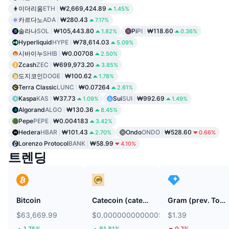
이더리움
ETH
₩2,669,424.89
1.45%
카르다노
ADA
₩280.43
7.17%
솔라나
SOL
₩105,443.80
Pi
PI
₩118.60
1.82%
0.36%
Hyperliquid
HYPE
₩78,614.03
5.09%
시바이누
SHIB
₩0.00708
2.50%
Zcash
ZEC
₩699,973.20
3.85%
도지코인
DOGE
₩100.62
1.78%
Terra Classic
LUNC
₩0.07264
2.61%
Kaspa
KAS
₩37.73
Sui
SUI
₩992.69
1.09%
1.49%
Algorand
ALGO
₩130.36
8.45%
Pepe
PEPE
₩0.004183
3.42%
Hedera
HBAR
₩101.43
Ondo
ONDO
₩528.60
2.70%
0.66%
Lorenzo Protocol
BANK
₩58.99
4.10%
트렌딩
Bitcoin
Catecoin (catecoin.shop)
Gram (prev. Toncoin)
$63,669.99
$0.0000000000005412
$1.39
1.75%
81.81%
0.7%