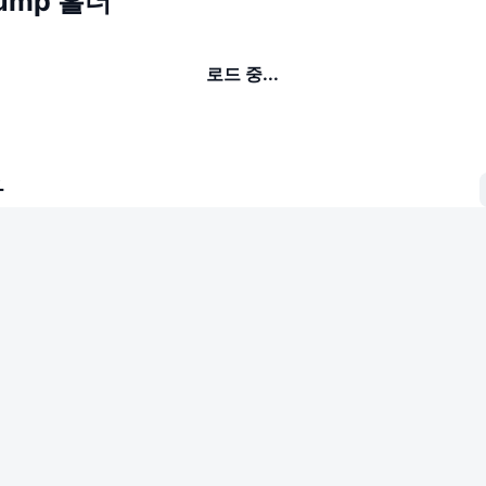
rump 홀더
로드 중...
자