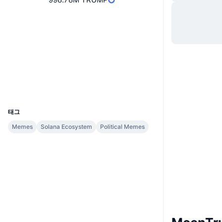
웹사이트
Website
소셜 미디어
계약
BqhNdG...71e1JT
익스플로러
solscan.io
지갑
UCID
31846
태그
Memes
Solana Ecosystem
Political Memes