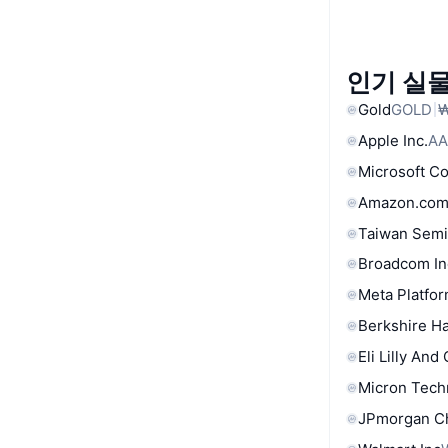
인기 실물
Gold
GOLD
₩
Apple Inc.
AA
Microsoft C
Amazon.com
Taiwan Semi
Broadcom In
Meta Platfor
Berkshire Ha
Eli Lilly And
Micron Tech
JPmorgan C