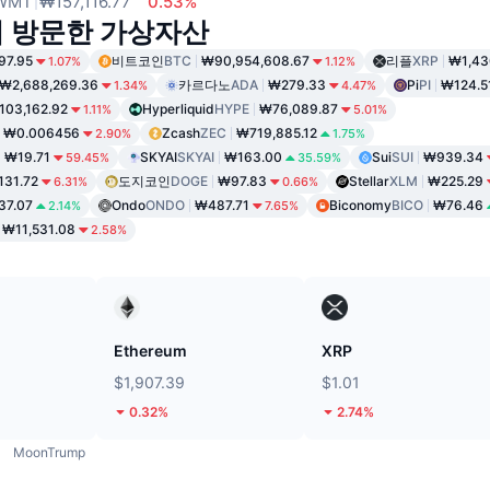
WMT
₩157,116.77
0.53%
이 방문한 가상자산
97.95
비트코인
BTC
₩90,954,608.67
리플
XRP
₩1,43
1.07%
1.12%
₩2,688,269.36
카르다노
ADA
₩279.33
Pi
PI
₩124.5
1.34%
4.47%
103,162.92
Hyperliquid
HYPE
₩76,089.87
1.11%
5.01%
₩0.006456
Zcash
ZEC
₩719,885.12
2.90%
1.75%
₩19.71
SKYAI
SKYAI
₩163.00
Sui
SUI
₩939.34
59.45%
35.59%
31.72
도지코인
DOGE
₩97.83
Stellar
XLM
₩225.29
6.31%
0.66%
37.07
Ondo
ONDO
₩487.71
Biconomy
BICO
₩76.46
2.14%
7.65%
₩11,531.08
2.58%
Ethereum
XRP
$1,907.39
$1.01
0.32%
2.74%
MoonTrump