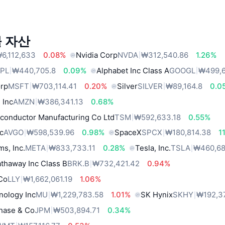
 자산
6,112,633
0.08%
Nvidia Corp
NVDA
₩312,540.86
1.26%
PL
₩440,705.8
0.09%
Alphabet Inc Class A
GOOGL
₩499,6
orp
MSFT
₩703,114.41
0.20%
Silver
SILVER
₩89,164.8
0.0
 Inc
AMZN
₩386,341.13
0.68%
conductor Manufacturing Co Ltd
TSM
₩592,633.18
0.55%
c
AVGO
₩598,539.96
0.98%
SpaceX
SPCX
₩180,814.38
1
ms, Inc.
META
₩833,733.11
0.28%
Tesla, Inc.
TSLA
₩460,68
thaway Inc Class B
BRK.B
₩732,421.42
0.94%
 Co
LLY
₩1,662,061.19
1.06%
nology Inc
MU
₩1,229,783.58
1.01%
SK Hynix
SKHY
₩192,3
hase & Co
JPM
₩503,894.71
0.34%