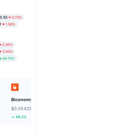
0.55
3.73%
1
1.56%
2.95%
3.00%
46.70%
Biconomy
BNB
$0.05425
$590.98
48.2%
0.32%