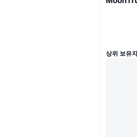
MoonT
상위 보유