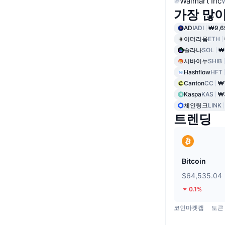
Walmart Inc
가장 많
ADI
ADI
₩9,6
이더리움
ETH
솔라나
SOL
₩
시바이누
SHIB
Hashflow
HFT
Canton
CC
₩1
Kaspa
KAS
₩
체인링크
LINK
트렌딩
Bitcoin
$64,535.04
0.1%
코인마켓캡
토큰