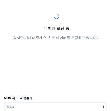
상위 트레이더들
기사들
거래소 유입/유출
DEX API
계산기
리더보드
스팟
센티멘트
엔터프라이즈
뉴스레터
지표
트렌딩
파생상품
가격
CMC Launch
데이터 로딩 중
예정
공포 및 탐욕 지수.
잠시만 기다려 주세요, 차트 데이터를 로딩하고 있습니다
리소스
CMC 랩스
최근 상장된 종목
알트코인 시즌 지수
CMC Max
상승 및 하락 종목
시장 주기 지표
문서
주요 뉴스
가장 많이 방문한 종목
비트코인 도미넌스
FAQ
텔레그램 봇
커뮤니티 정서
CoinMarketCap 20 지수
AI 통합
광고
체인 순위
CoinMarketCap 100 지수
CMC 에이전트 허브
MCN 대 KRW 변환기
예측 시장
ETF 자금 흐름
사이트 위젯
MCN
스킬 마켓플레이스