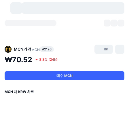
가상자산
대시보드
가상자산
DexScan
시장
순위
MCN
가격
8K
#2126
MCN
₩70.52
8.8%
(
24h
)
시그널
거래소
카테고리
New
시장 개요
요즘 핫한 종목
커뮤니티
과거 스냅샷
현물 시장
중앙화 거래소
매수 MCN
새로운
피드
API
토큰 락업 해제
가상자산 수
스팟
MCN 대 KRW 차트
상승 종목
주제
이자농사
서비스
비트코인 트레저리
파생상품
API
밈 탐색기
라이브
실제 자산
BNB 트레저리
서비스
암호화폐 API
탈중앙화 거래소