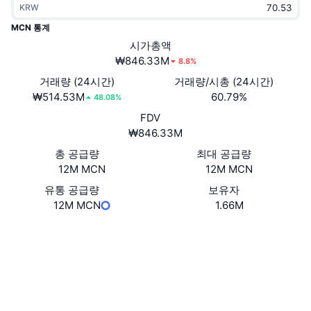
KRW
트렌딩
가상자산 ETF
가상자산 배우기
CMC MCP
MCN 통계
신규
시가총액
비트코인 ETF
x402
뉴스
₩846.33M
8.8%
크립토
이더리움 ETF
거래량 (24시간)
거래량/시총 (24시간)
아카데미
₩514.53M
60.79%
48.08%
정치
FDV
기술적 분석
조사
₩846.33M
스포츠
총 공급량
최대 공급량
RSI
비디오
12M MCN
12M MCN
금융
MACD
유통 공급량
보유자
용어집
12M MCN
1.66M
테크
웹사이트
Website
Whitepaper
파생상품
캠페인
NFT
소셜 미디어
개요
에어드롭
explorer.mcnchain.org
전체 NFT 통계
익스플로러
청산
다이아몬드 리워드