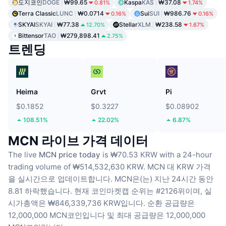
도지코인
DOGE
₩99.65
Kaspa
KAS
₩37.08
0.81%
1.74%
Terra Classic
LUNC
₩0.0714
Sui
SUI
₩986.76
0.16%
0.16%
SKYAI
SKYAI
₩77.38
Stellar
XLM
₩238.58
12.70%
1.67%
Bittensor
TAO
₩279,898.41
2.75%
트렌딩
Heima
Grvt
Pi
$0.1852
$0.3227
$0.08902
108.51%
22.02%
6.87%
MCN 라이브 가격 데이터
The live
MCN price today
is ₩70.53 KRW with a 24-hour
trading volume of ₩514,532,630 KRW.
MCN 대 KRW 가격
을 실시간으로 업데이트합니다.
MCN은(는) 지난 24시간 동안
8.81 하락했습니다.
현재 코인마켓캡 순위는 #2126위이며, 실
시가총액은 ₩846,339,736 KRW입니다.
순환 공급량은
12,000,000 MCN코인입니다
및 최대 공급량은 12,000,000