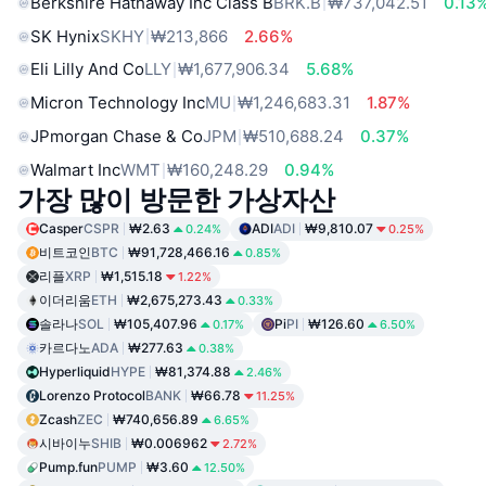
Berkshire Hathaway Inc Class B
BRK.B
₩737,042.51
0.13
SK Hynix
SKHY
₩213,866
2.66%
Eli Lilly And Co
LLY
₩1,677,906.34
5.68%
Micron Technology Inc
MU
₩1,246,683.31
1.87%
JPmorgan Chase & Co
JPM
₩510,688.24
0.37%
Walmart Inc
WMT
₩160,248.29
0.94%
가장 많이 방문한 가상자산
Casper
CSPR
₩2.63
ADI
ADI
₩9,810.07
0.24%
0.25%
비트코인
BTC
₩91,728,466.16
0.85%
리플
XRP
₩1,515.18
1.22%
이더리움
ETH
₩2,675,273.43
0.33%
솔라나
SOL
₩105,407.96
Pi
PI
₩126.60
0.17%
6.50%
카르다노
ADA
₩277.63
0.38%
Hyperliquid
HYPE
₩81,374.88
2.46%
Lorenzo Protocol
BANK
₩66.78
11.25%
Zcash
ZEC
₩740,656.89
6.65%
시바이누
SHIB
₩0.006962
2.72%
Pump.fun
PUMP
₩3.60
12.50%