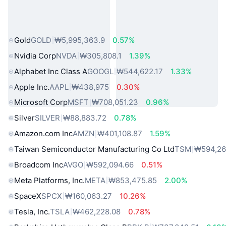
인기 실물 자산
Gold
GOLD
₩5,995,363.9
0.57%
Nvidia Corp
NVDA
₩305,808.1
1.39%
Alphabet Inc Class A
GOOGL
₩544,622.17
1.33%
Apple Inc.
AAPL
₩438,975
0.30%
Microsoft Corp
MSFT
₩708,051.23
0.96%
Silver
SILVER
₩88,883.72
0.78%
Amazon.com Inc
AMZN
₩401,108.87
1.59%
Taiwan Semiconductor Manufacturing Co Ltd
TSM
₩594,26
Broadcom Inc
AVGO
₩592,094.66
0.51%
Meta Platforms, Inc.
META
₩853,475.85
2.00%
SpaceX
SPCX
₩160,063.27
10.26%
Tesla, Inc.
TSLA
₩462,228.08
0.78%