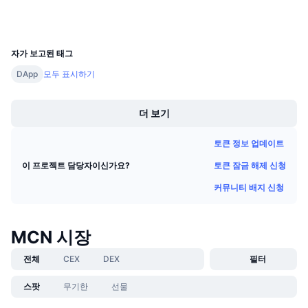
다가오는 판매
지갑
펀딩비
배우며 수익 창출
UCID
29212
자가 보고된 태그
일정
DApp
모두 표시하기
Boost
ICO 캘린더
더 보기
이벤트 달력
토큰 정보 업데이트
토큰 잠금 해제 신청
이 프로젝트 담당자이신가요?
커뮤니티 배지 신청
MCN 시장
전체
CEX
DEX
필터
스팟
무기한
선물