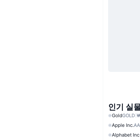
인기 실물
Gold
GOLD
₩
Apple Inc.
AA
Alphabet Inc