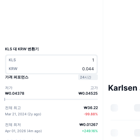
웹사이트
Website
Whitepaper
소셜 미디어
익스플로러
explorer.karlsencoin.com
UCID
29968
KLS 대 KRW 변환기
KLS
KRW
가격 퍼포먼스
24시간
Karlse
저가
고가
₩0.04378
₩0.04525
전체 최고
₩36.22
Mar 21, 2024
(
2y ago
)
-99.88
%
전체 최저
₩0.01267
Apr 01, 2026
(
4m ago
)
+
249.16
%