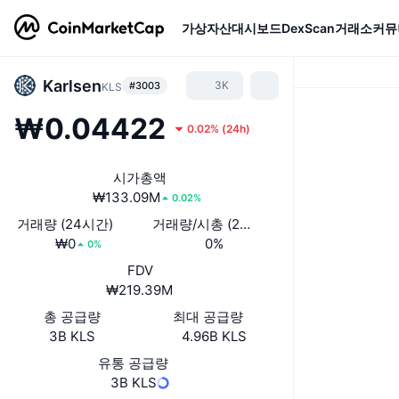
가상자산
대시보드
DexScan
거래소
커뮤
Karlsen
3K
#3003
KLS
₩0.04422
0.02%
(
24h
)
시가총액
₩133.09M
0.02%
거래량 (24시간)
거래량/시총 (24시간)
₩0
0%
0%
FDV
₩219.39M
총 공급량
최대 공급량
3B KLS
4.96B KLS
유통 공급량
3B KLS