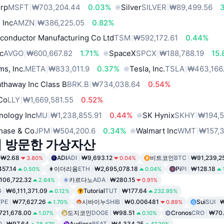
orp
MSFT
₩703,204.44
0.03%
Silver
SILVER
₩89,499.56
 Inc
AMZN
₩386,225.05
0.82%
conductor Manufacturing Co Ltd
TSM
₩592,172.61
0.44%
c
AVGO
₩600,667.82
1.71%
SpaceX
SPCX
₩188,788.19
15
ms, Inc.
META
₩833,011.9
0.37%
Tesla, Inc.
TSLA
₩463,166
thaway Inc Class B
BRK.B
₩734,038.64
0.54%
 Co
LLY
₩1,669,581.55
0.52%
nology Inc
MU
₩1,238,855.91
0.44%
SK Hynix
SKHY
₩194,
hase & Co
JPM
₩504,200.6
0.34%
Walmart Inc
WMT
₩157,3
이 방문한 가상자산
₩2.68
ADI
ADI
₩9,693.12
비트코인
BTC
₩91,239,2
3.80%
0.04%
457.14
이더리움
ETH
₩2,695,078.18
Pi
PI
₩128.18
0.50%
0.04%
106,722.32
카르다노
ADA
₩280.15
2.64%
0.91%
G
₩6,111,371.09
Tutorial
TUT
₩177.64
0.12%
232.95%
PE
₩77,627.26
시바이누
SHIB
₩0.006481
Sui
SUI
₩
1.70%
0.89%
21,678.00
도지코인
DOGE
₩98.51
Cronos
CRO
₩70.
1.07%
0.10%
O
₩97.64
Audiera
BEAT
₩4,334.25
28.47%
47.20%