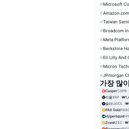
Microsoft C
Amazon.com
Taiwan Semi
Broadcom In
Meta Platfor
Berkshire Ha
Eli Lilly And
Micron Tech
JPmorgan C
가장 많
Casper
CSPR
리플
XRP
₩1,
솔라나
SOL
₩
PAX Gold
PAX
Hyperliquid
HY
Zcash
ZEC
₩7
Biconomy
BIC