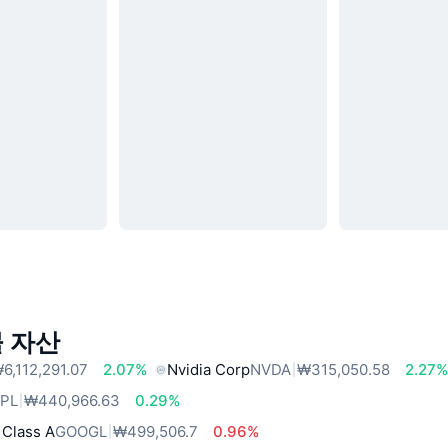
 자산
6,112,291.07
2.07%
Nvidia Corp
NVDA
₩315,050.58
2.27
PL
₩440,966.63
0.29%
 Class A
GOOGL
₩499,506.7
0.96%