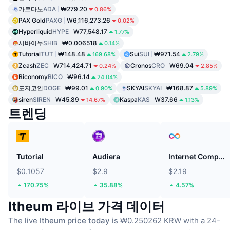
카르다노
ADA
₩279.20
0.86%
PAX Gold
PAXG
₩6,116,273.26
0.02%
Hyperliquid
HYPE
₩77,548.17
1.77%
시바이누
SHIB
₩0.006518
0.14%
Tutorial
TUT
₩148.48
Sui
SUI
₩971.54
169.68%
2.79%
Zcash
ZEC
₩714,424.71
Cronos
CRO
₩69.04
0.24%
2.85%
Biconomy
BICO
₩96.14
24.04%
도지코인
DOGE
₩99.01
SKYAI
SKYAI
₩168.87
0.90%
5.89%
siren
SIREN
₩45.89
Kaspa
KAS
₩37.66
14.67%
1.13%
트렌딩
Tutorial
Audiera
Internet Computer
$0.1057
$2.9
$2.19
170.75%
35.88%
4.57%
Itheum 라이브 가격 데이터
The live
Itheum price today
is ₩0.250262 KRW with a 24-