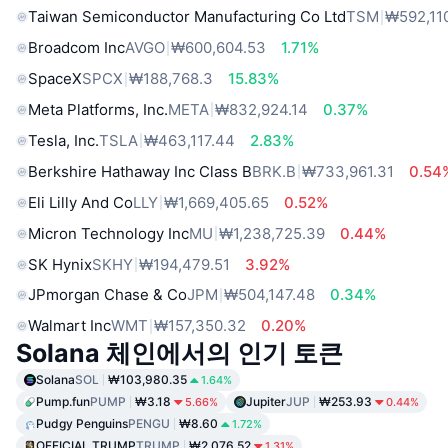
Taiwan Semiconductor Manufacturing Co Ltd
TSM
₩592,11
Broadcom Inc
AVGO
₩600,604.53
1.71%
SpaceX
SPCX
₩188,768.3
15.83%
Meta Platforms, Inc.
META
₩832,924.14
0.37%
Tesla, Inc.
TSLA
₩463,117.44
2.83%
Berkshire Hathaway Inc Class B
BRK.B
₩733,961.31
0.54
Eli Lilly And Co
LLY
₩1,669,405.65
0.52%
Micron Technology Inc
MU
₩1,238,725.39
0.44%
SK Hynix
SKHY
₩194,479.51
3.92%
JPmorgan Chase & Co
JPM
₩504,147.48
0.34%
Walmart Inc
WMT
₩157,350.32
0.20%
Solana 체인에서의 인기 토큰
Solana
SOL
₩103,980.35
1.64%
Pump.fun
PUMP
₩3.18
Jupiter
JUP
₩253.93
5.66%
0.44%
Pudgy Penguins
PENGU
₩8.60
1.72%
OFFICIAL TRUMP
TRUMP
₩2,076.52
1.31%