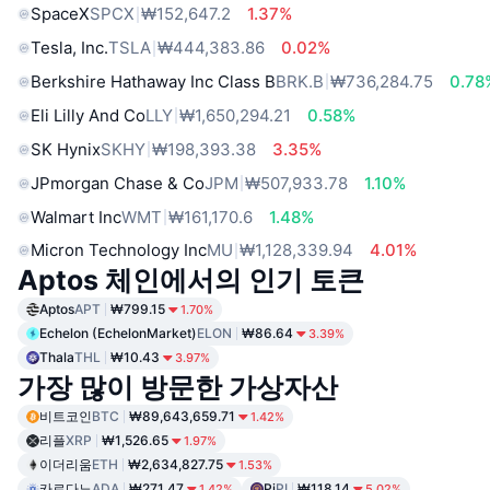
SpaceX
SPCX
₩152,647.2
1.37%
Tesla, Inc.
TSLA
₩444,383.86
0.02%
Berkshire Hathaway Inc Class B
BRK.B
₩736,284.75
0.78
Eli Lilly And Co
LLY
₩1,650,294.21
0.58%
SK Hynix
SKHY
₩198,393.38
3.35%
JPmorgan Chase & Co
JPM
₩507,933.78
1.10%
Walmart Inc
WMT
₩161,170.6
1.48%
Micron Technology Inc
MU
₩1,128,339.94
4.01%
Aptos 체인에서의 인기 토큰
Aptos
APT
₩799.15
1.70%
Echelon (EchelonMarket)
ELON
₩86.64
3.39%
Thala
THL
₩10.43
3.97%
가장 많이 방문한 가상자산
비트코인
BTC
₩89,643,659.71
1.42%
리플
XRP
₩1,526.65
1.97%
이더리움
ETH
₩2,634,827.75
1.53%
카르다노
ADA
₩271.47
Pi
PI
₩118.14
1.42%
5.02%