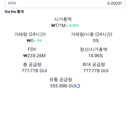
KRW
트렌딩
가상자산 ETF
가상자산 배우기
CMC MCP
Gui Inu 통계
신규
시가총액
비트코인 ETF
x402
뉴스
₩171M
8.59%
크립토
이더리움 ETF
거래량 (24시간)
거래량/시총 (24시간)
아카데미
₩0
0%
0%
정치
FDV
청산/시가총액
기술적 분석
조사
₩239.26M
14.96%
스포츠
총 공급량
최대 공급량
RSI
비디오
777.77B GUI
777.77B GUI
금융
MACD
유통 공급량
용어집
555.89B GUI
테크
웹사이트
Website
파생상품
캠페인
소셜 미디어
NFT
개요
계약
0xe4cc...oin002
에어드롭
3.3
평가(CertiK)
전체 NFT 통계
청산
tracemove.io
다이아몬드 리워드
익스플로러