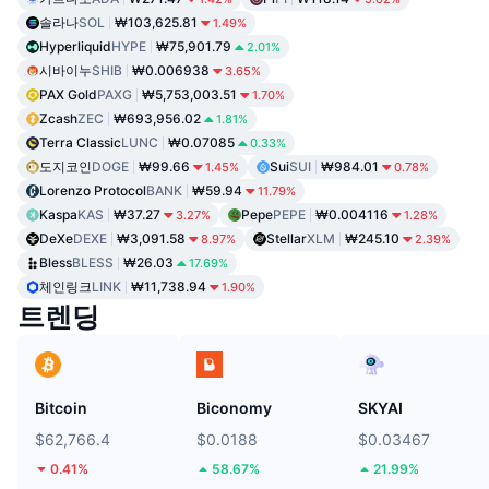
솔라나
SOL
₩103,625.81
1.49%
Hyperliquid
HYPE
₩75,901.79
2.01%
시바이누
SHIB
₩0.006938
3.65%
PAX Gold
PAXG
₩5,753,003.51
1.70%
Zcash
ZEC
₩693,956.02
1.81%
Terra Classic
LUNC
₩0.07085
0.33%
도지코인
DOGE
₩99.66
Sui
SUI
₩984.01
1.45%
0.78%
Lorenzo Protocol
BANK
₩59.94
11.79%
Kaspa
KAS
₩37.27
Pepe
PEPE
₩0.004116
3.27%
1.28%
DeXe
DEXE
₩3,091.58
Stellar
XLM
₩245.10
8.97%
2.39%
Bless
BLESS
₩26.03
17.69%
체인링크
LINK
₩11,738.94
1.90%
트렌딩
Bitcoin
Biconomy
SKYAI
$62,766.4
$0.0188
$0.03467
0.41%
58.67%
21.99%