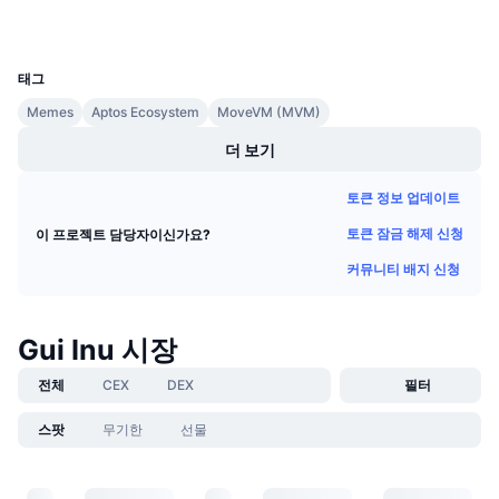
다가오는 판매
펀딩비
배우며 수익 창출
UCID
28851
태그
일정
Memes
Aptos Ecosystem
MoveVM (MVM)
더 보기
ICO 캘린더
토큰 정보 업데이트
이벤트 달력
토큰 잠금 해제 신청
이 프로젝트 담당자이신가요?
커뮤니티 배지 신청
Gui Inu 시장
전체
CEX
DEX
필터
스팟
무기한
선물