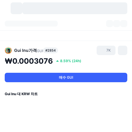
가상자산
대시보드
가상자산
DexScan
시장
순위
Gui Inu
가격
7K
#2854
GUI
₩0.0003076
8.59%
(
24h
)
시그널
거래소
카테고리
New
시장 개요
요즘 핫한 종목
커뮤니티
과거 스냅샷
현물 시장
중앙화 거래소
매수 GUI
새로운
피드
API
토큰 락업 해제
가상자산 수
스팟
Gui Inu 대 KRW 차트
상승 종목
주제
이자농사
서비스
비트코인 트레저리
파생상품
API
밈 탐색기
라이브
실제 자산
BNB 트레저리
서비스
암호화폐 API
탈중앙화 거래소