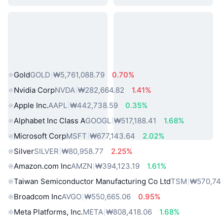
인기 실물 자산
Gold
GOLD
₩5,761,088.79
0.70%
Nvidia Corp
NVDA
₩282,664.82
1.41%
Apple Inc.
AAPL
₩442,738.59
0.35%
Alphabet Inc Class A
GOOGL
₩517,188.41
1.68%
Microsoft Corp
MSFT
₩677,143.64
2.02%
Silver
SILVER
₩80,958.77
2.25%
Amazon.com Inc
AMZN
₩394,123.19
1.61%
Taiwan Semiconductor Manufacturing Co Ltd
TSM
₩570,74
Broadcom Inc
AVGO
₩550,665.06
0.95%
Meta Platforms, Inc.
META
₩808,418.06
1.68%