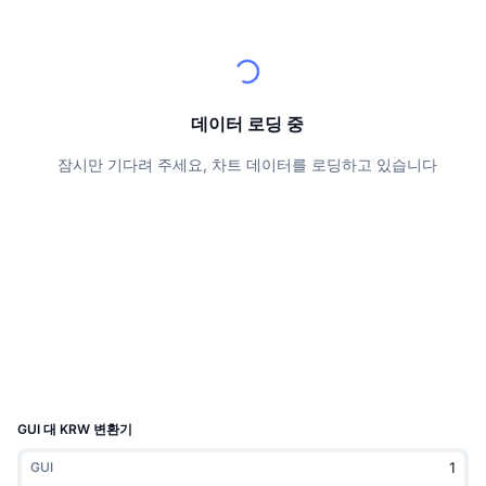
상위 트레이더들
기사들
거래소 유입/유출
DEX API
계산기
리더보드
스팟
센티멘트
엔터프라이즈
뉴스레터
지표
트렌딩
파생상품
가격
CMC Launch
데이터 로딩 중
예정
공포 및 탐욕 지수.
잠시만 기다려 주세요, 차트 데이터를 로딩하고 있습니다
리소스
CMC 랩스
최근 상장된 종목
알트코인 시즌 지수
CMC Max
상승 및 하락 종목
시장 주기 지표
문서
주요 뉴스
가장 많이 방문한 종목
비트코인 도미넌스
FAQ
텔레그램 봇
커뮤니티 정서
CoinMarketCap 20 지수
AI 통합
광고
체인 순위
CoinMarketCap 100 지수
CMC 에이전트 허브
GUI 대 KRW 변환기
예측 시장
ETF 자금 흐름
사이트 위젯
GUI
스킬 마켓플레이스