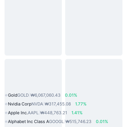
인기 실물 자산
Gold
GOLD
₩6,067,060.43
0.01%
Nvidia Corp
NVDA
₩317,455.08
1.77%
Apple Inc.
AAPL
₩448,763.21
1.41%
Alphabet Inc Class A
GOOGL
₩515,746.23
0.01%