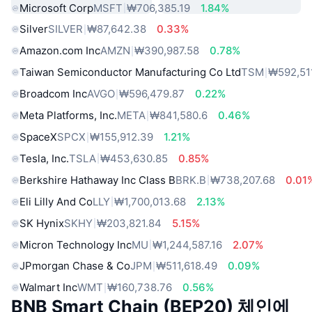
Microsoft Corp
MSFT
₩706,385.19
1.84%
Silver
SILVER
₩87,642.38
0.33%
Amazon.com Inc
AMZN
₩390,987.58
0.78%
Taiwan Semiconductor Manufacturing Co Ltd
TSM
₩592,51
Broadcom Inc
AVGO
₩596,479.87
0.22%
Meta Platforms, Inc.
META
₩841,580.6
0.46%
SpaceX
SPCX
₩155,912.39
1.21%
Tesla, Inc.
TSLA
₩453,630.85
0.85%
Berkshire Hathaway Inc Class B
BRK.B
₩738,207.68
0.01
Eli Lilly And Co
LLY
₩1,700,013.68
2.13%
SK Hynix
SKHY
₩203,821.84
5.15%
Micron Technology Inc
MU
₩1,244,587.16
2.07%
JPmorgan Chase & Co
JPM
₩511,618.49
0.09%
Walmart Inc
WMT
₩160,738.76
0.56%
BNB Smart Chain (BEP20) 체인에