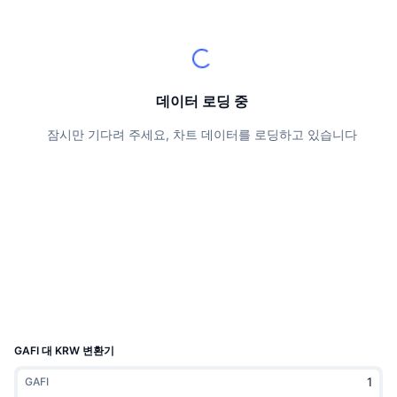
상위 트레이더들
기사들
거래소 유입/유출
DEX API
계산기
리더보드
스팟
센티멘트
엔터프라이즈
뉴스레터
지표
트렌딩
파생상품
가격
CMC Launch
데이터 로딩 중
예정
공포 및 탐욕 지수.
잠시만 기다려 주세요, 차트 데이터를 로딩하고 있습니다
리소스
CMC 랩스
최근 상장된 종목
알트코인 시즌 지수
CMC Max
상승 및 하락 종목
시장 주기 지표
문서
주요 뉴스
가장 많이 방문한 종목
비트코인 도미넌스
FAQ
텔레그램 봇
커뮤니티 정서
CoinMarketCap 20 지수
AI 통합
광고
체인 순위
CoinMarketCap 100 지수
CMC 에이전트 허브
GAFI 대 KRW 변환기
예측 시장
ETF 자금 흐름
사이트 위젯
GAFI
스킬 마켓플레이스