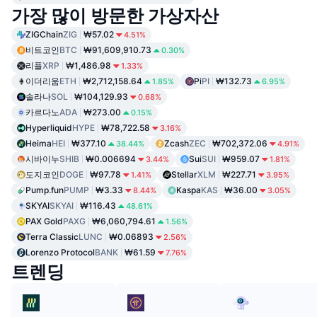
가장 많이 방문한 가상자산
ZIGChain
ZIG
₩57.02
4.51%
비트코인
BTC
₩91,609,910.73
0.30%
리플
XRP
₩1,486.98
1.33%
이더리움
ETH
₩2,712,158.64
Pi
PI
₩132.73
1.85%
6.95%
솔라나
SOL
₩104,129.93
0.68%
카르다노
ADA
₩273.00
0.15%
Hyperliquid
HYPE
₩78,722.58
3.16%
Heima
HEI
₩377.10
Zcash
ZEC
₩702,372.06
38.44%
4.91%
시바이누
SHIB
₩0.006694
Sui
SUI
₩959.07
3.44%
1.81%
도지코인
DOGE
₩97.78
Stellar
XLM
₩227.71
1.41%
3.95%
Pump.fun
PUMP
₩3.33
Kaspa
KAS
₩36.00
8.44%
3.05%
SKYAI
SKYAI
₩116.43
48.61%
PAX Gold
PAXG
₩6,060,794.61
1.56%
Terra Classic
LUNC
₩0.06893
2.56%
Lorenzo Protocol
BANK
₩61.59
7.76%
트렌딩