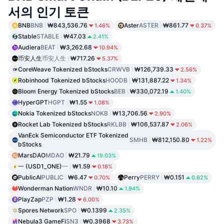
서의 인기 토큰
BNB
BNB
₩843,536.76
Aster
ASTER
₩861.77
1.46%
0.37%
Stable
STABLE
₩47.03
2.41%
Audiera
BEAT
₩3,262.68
10.94%
币安人生
币安人生
₩717.26
5.37%
CoreWeave Tokenized bStocks
CRWVB
₩126,739.33
2.56%
Robinhood Tokenized bStocks
HOODB
₩131,887.22
1.34%
Bloom Energy Tokenized bStocks
BEB
₩330,072.19
1.40%
HyperGPT
HGPT
₩1.55
1.08%
Nokia Tokenized bStocks
NOKB
₩13,706.56
2.90%
Rocket Lab Tokenized bStocks
RKLBB
₩106,537.87
2.06%
VanEck Semiconductor ETF Tokenized
SMHB
₩812,150.80
1.22%
bStocks
MarsDAO
MDAO
₩21.79
19.03%
一 (USD1_ONE)
一
₩1.59
0.18%
PublicAI
PUBLIC
₩6.47
Perry
PERRY
₩0.151
0.70%
0.62%
Wonderman Nation
WNDR
₩10.10
1.94%
PlayZap
PZP
₩1.28
6.00%
Spores Network
SPO
₩0.1399
2.35%
Nebula3 GameFi
SN3
₩0.3968
3.73%