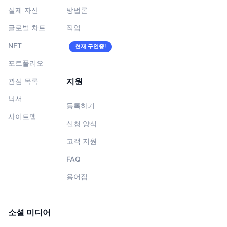
실제 자산
방법론
글로벌 차트
직업
NFT
현재 구인중!
포트폴리오
지원
관심 목록
낙서
등록하기
사이트맵
신청 양식
고객 지원
FAQ
용어집
소셜 미디어