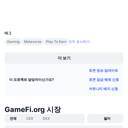
다가오는 판매
익스플로러
bscscan.com
펀딩비
배우며 수익 창출
지갑
UCID
11783
일정
태그
ICO 캘린더
Gaming
Metaverse
Play To Earn
모두 표시하기
Boost
이벤트 달력
더 보기
토큰 정보 업데이트
토큰 잠금 해제 신청
이 프로젝트 담당자이신가요?
커뮤니티 배지 신청
GameFi.org 시장
전체
CEX
DEX
필터