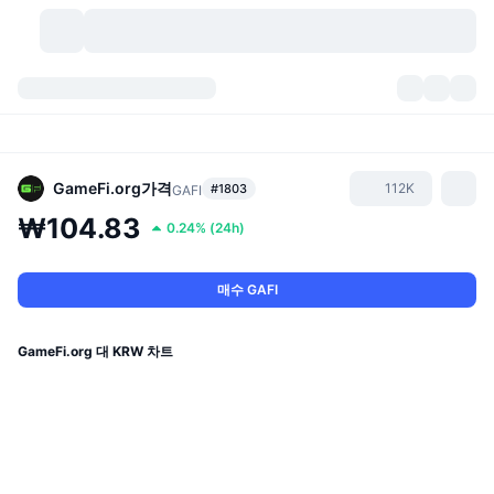
가상자산
대시보드
가상자산
DexScan
시장
순위
GameFi.org
가격
112K
#1803
GAFI
₩104.83
0.24%
(
24h
)
시그널
거래소
카테고리
New
시장 개요
요즘 핫한 종목
커뮤니티
과거 스냅샷
현물 시장
중앙화 거래소
매수 GAFI
새로운
피드
API
토큰 락업 해제
가상자산 수
스팟
GameFi.org 대 KRW 차트
상승 종목
주제
이자농사
서비스
비트코인 트레저리
파생상품
API
밈 탐색기
라이브
실제 자산
BNB 트레저리
서비스
암호화폐 API
탈중앙화 거래소