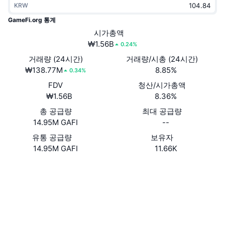
KRW
트렌딩
가상자산 ETF
가상자산 배우기
CMC MCP
GameFi.org 통계
신규
시가총액
비트코인 ETF
x402
뉴스
₩1.56B
0.24%
크립토
이더리움 ETF
거래량 (24시간)
거래량/시총 (24시간)
아카데미
₩138.77M
8.85%
0.34%
정치
FDV
청산/시가총액
기술적 분석
조사
₩1.56B
8.36%
스포츠
총 공급량
최대 공급량
RSI
비디오
14.95M GAFI
--
금융
MACD
유통 공급량
보유자
용어집
14.95M GAFI
11.66K
테크
웹사이트
Website
파생상품
캠페인
소셜 미디어
NFT
개요
에어드롭
계약
0x89Af...F4E27e
3.8
평가(CertiK)
전체 NFT 통계
청산
다이아몬드 리워드
감사