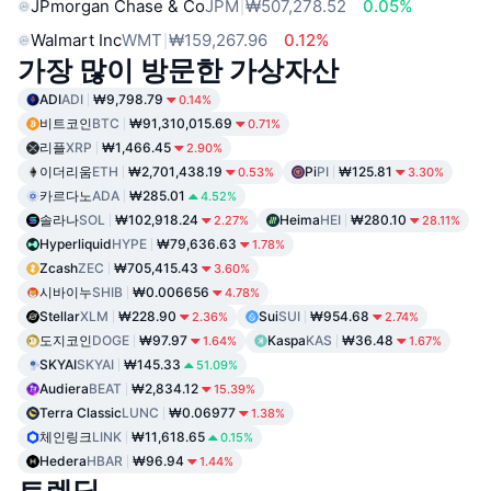
JPmorgan Chase & Co
JPM
₩507,278.52
0.05%
Walmart Inc
WMT
₩159,267.96
0.12%
가장 많이 방문한 가상자산
ADI
ADI
₩9,798.79
0.14%
비트코인
BTC
₩91,310,015.69
0.71%
리플
XRP
₩1,466.45
2.90%
이더리움
ETH
₩2,701,438.19
Pi
PI
₩125.81
0.53%
3.30%
카르다노
ADA
₩285.01
4.52%
솔라나
SOL
₩102,918.24
Heima
HEI
₩280.10
2.27%
28.11%
Hyperliquid
HYPE
₩79,636.63
1.78%
Zcash
ZEC
₩705,415.43
3.60%
시바이누
SHIB
₩0.006656
4.78%
Stellar
XLM
₩228.90
Sui
SUI
₩954.68
2.36%
2.74%
도지코인
DOGE
₩97.97
Kaspa
KAS
₩36.48
1.64%
1.67%
SKYAI
SKYAI
₩145.33
51.09%
Audiera
BEAT
₩2,834.12
15.39%
Terra Classic
LUNC
₩0.06977
1.38%
체인링크
LINK
₩11,618.65
0.15%
Hedera
HBAR
₩96.94
1.44%