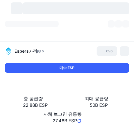
가상자산
대시보드
가상자산
DexScan
시장
순위
Espers
가격
696
ESP
시그널
거래소
카테고리
New
시장 개요
매수 ESP
요즘 핫한 종목
커뮤니티
과거 스냅샷
현물 시장
중앙화 거래소
새로운
피드
API
토큰 락업 해제
가상자산 수
스팟
총 공급량
최대 공급량
22.88B ESP
50B ESP
상승 종목
주제
이자농사
서비스
비트코인 트레저리
파생상품
API
자체 보고한 유통량
밈 탐색기
27.48B ESP
라이브
실제 자산
BNB 트레저리
서비스
암호화폐 API
탈중앙화 거래소
웹사이트
Website
Whitepaper