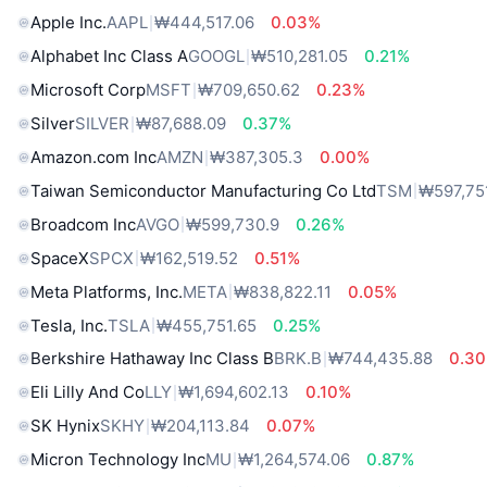
Apple Inc.
AAPL
₩444,517.06
0.03%
Alphabet Inc Class A
GOOGL
₩510,281.05
0.21%
Microsoft Corp
MSFT
₩709,650.62
0.23%
Silver
SILVER
₩87,688.09
0.37%
Amazon.com Inc
AMZN
₩387,305.3
0.00%
Taiwan Semiconductor Manufacturing Co Ltd
TSM
₩597,75
Broadcom Inc
AVGO
₩599,730.9
0.26%
SpaceX
SPCX
₩162,519.52
0.51%
Meta Platforms, Inc.
META
₩838,822.11
0.05%
Tesla, Inc.
TSLA
₩455,751.65
0.25%
Berkshire Hathaway Inc Class B
BRK.B
₩744,435.88
0.3
Eli Lilly And Co
LLY
₩1,694,602.13
0.10%
SK Hynix
SKHY
₩204,113.84
0.07%
Micron Technology Inc
MU
₩1,264,574.06
0.87%