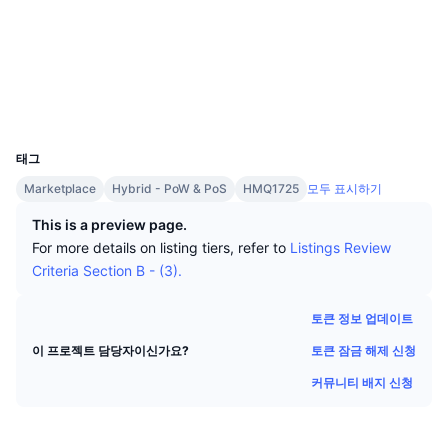
상위 트레이더들
기사들
거래소 유입/유출
DEX API
계산기
리더보드
스팟
소셜 미디어
센티멘트
엔터프라이즈
뉴스레터
지표
트렌딩
파생상품
esp.miningalts.com
익스플로러
가격
CMC Launch
예정
공포 및 탐욕 지수.
UCID
1238
리소스
CMC 랩스
태그
최근 상장된 종목
알트코인 시즌 지수
Marketplace
Hybrid - PoW & PoS
HMQ1725
모두 표시하기
CMC Max
상승 및 하락 종목
시장 주기 지표
This is a preview page.
문서
For more details on listing tiers, refer to
Listings Review
주요 뉴스
가장 많이 방문한 종목
비트코인 도미넌스
Criteria Section B - (3).
FAQ
텔레그램 봇
커뮤니티 정서
CoinMarketCap 20 지수
토큰 정보 업데이트
AI 통합
광고
토큰 잠금 해제 신청
이 프로젝트 담당자이신가요?
체인 순위
CoinMarketCap 100 지수
커뮤니티 배지 신청
CMC 에이전트 허브
예측 시장
ETF 자금 흐름
사이트 위젯
스킬 마켓플레이스