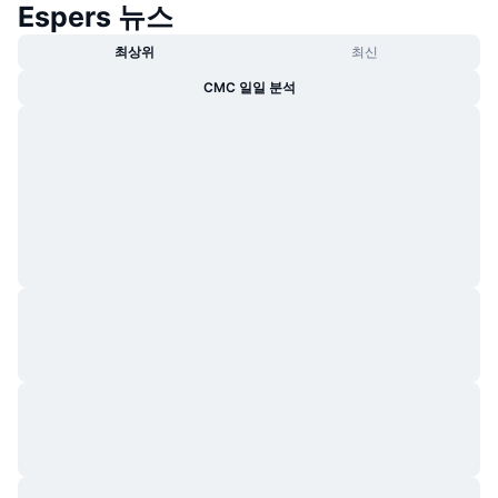
Espers 뉴스
트렌딩
가상자산 ETF
가상자산 배우기
CMC MCP
최상위
최신
신규
비트코인 ETF
CMC 일일 분석
x402
뉴스
크립토
이더리움 ETF
아카데미
정치
기술적 분석
조사
스포츠
RSI
비디오
금융
MACD
용어집
테크
파생상품
캠페인
NFT
개요
에어드롭
전체 NFT 통계
청산
다이아몬드 리워드