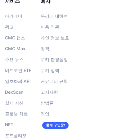
서비스
회사
아카데미
우리에 대하여
광고
이용 약관
CMC 랩스
개인 정보 보호
CMC Max
정책
주요 뉴스
쿠키 환경설정
비트코인 ETF
쿠키 정책
암호화폐 API
커뮤니티 규칙
DexScan
고지사항
실제 자산
방법론
글로벌 차트
직업
NFT
현재 구인중!
포트폴리오