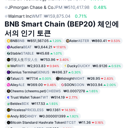
JPmorgan Chase & Co
JPM
₩510,417.98
0.48%
Walmart Inc
WMT
₩159,875.04
0.71%
BNB Smart Chain (BEP20) 체인에
서의 인기 토큰
BNB
BNB
₩851,567.05
Aster
ASTER
₩860.41
1.20%
0.53%
Audiera
BEAT
₩3,644.21
17.61%
Stable
STABLE
₩45.68
1.07%
币安人生
币安人生
₩753.96
3.40%
WeFi
WFI
₩2,933.83
Ducky
DUCKY
₩0.9126
0.94%
0.53%
Genius Terminal
GENIUS
₩496.37
0.30%
Talus
US
₩77.14
Midnight
NIGHT
₩26.95
0.00%
2.63%
Ailey
ALE
₩369.00
SOON
SOON
₩303.94
0.46%
2.00%
Cheems (cheems.pet)
CHEEMS
₩0.0007278
1.65%
Trust Wallet Token
TWT
₩514.19
2.77%
Beldex
BDX
₩117.53
1.93%
Priceless
PRICELESS
₩0.1361
14.59%
Andy BSC
ANDY
₩0.000001399
1.92%
Bitcoin Standard Hashrate Token
BTCST
₩11.36
0.16%