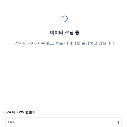
상위 트레이더들
기사들
거래소 유입/유출
DEX API
계산기
리더보드
스팟
센티멘트
엔터프라이즈
뉴스레터
지표
트렌딩
파생상품
가격
CMC Launch
데이터 로딩 중
예정
공포 및 탐욕 지수.
잠시만 기다려 주세요, 차트 데이터를 로딩하고 있습니다
리소스
CMC 랩스
최근 상장된 종목
알트코인 시즌 지수
CMC Max
상승 및 하락 종목
시장 주기 지표
문서
주요 뉴스
가장 많이 방문한 종목
비트코인 도미넌스
FAQ
텔레그램 봇
커뮤니티 정서
CoinMarketCap 20 지수
AI 통합
광고
체인 순위
CoinMarketCap 100 지수
CMC 에이전트 허브
ERA 대 KRW 변환기
예측 시장
ETF 자금 흐름
사이트 위젯
ERA
스킬 마켓플레이스