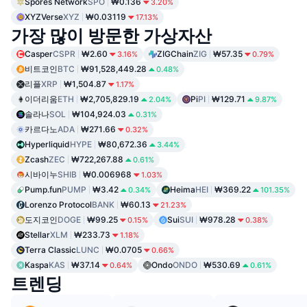
Spores Network
SPO
₩0.136
3.20%
XYZVerse
XYZ
₩0.03119
17.13%
가장 많이 방문한 가상자산
Casper
CSPR
₩2.60
ZIGChain
ZIG
₩57.35
3.16%
0.79%
비트코인
BTC
₩91,528,449.28
0.48%
리플
XRP
₩1,504.87
1.17%
이더리움
ETH
₩2,705,829.19
Pi
PI
₩129.71
2.04%
9.87%
솔라나
SOL
₩104,924.03
0.31%
카르다노
ADA
₩271.66
0.32%
Hyperliquid
HYPE
₩80,672.36
3.44%
Zcash
ZEC
₩722,267.88
0.61%
시바이누
SHIB
₩0.006968
1.03%
Pump.fun
PUMP
₩3.42
Heima
HEI
₩369.22
0.34%
101.35%
Lorenzo Protocol
BANK
₩60.13
21.23%
도지코인
DOGE
₩99.25
Sui
SUI
₩978.28
0.15%
0.38%
Stellar
XLM
₩233.73
1.18%
Terra Classic
LUNC
₩0.0705
0.66%
Kaspa
KAS
₩37.14
Ondo
ONDO
₩530.69
0.64%
0.61%
트렌딩