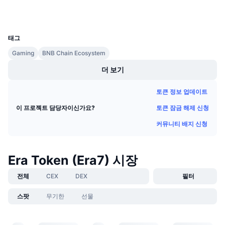
지갑
다가오는 판매
펀딩비
배우며 수익 창출
UCID
18483
태그
일정
Gaming
BNB Chain Ecosystem
더 보기
ICO 캘린더
토큰 정보 업데이트
이벤트 달력
토큰 잠금 해제 신청
이 프로젝트 담당자이신가요?
커뮤니티 배지 신청
Era Token (Era7) 시장
전체
CEX
DEX
필터
스팟
무기한
선물