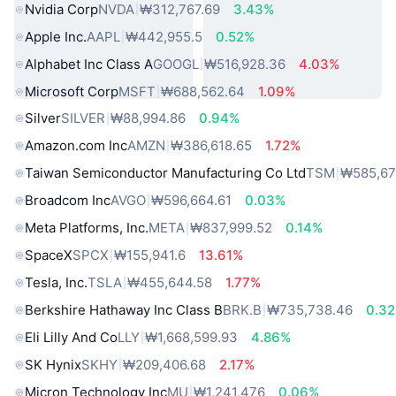
Nvidia Corp
NVDA
₩312,767.69
3.43%
Apple Inc.
AAPL
₩442,955.5
0.52%
Alphabet Inc Class A
GOOGL
₩516,928.36
4.03%
Microsoft Corp
MSFT
₩688,562.64
1.09%
Silver
SILVER
₩88,994.86
0.94%
Amazon.com Inc
AMZN
₩386,618.65
1.72%
Taiwan Semiconductor Manufacturing Co Ltd
TSM
₩585,67
Broadcom Inc
AVGO
₩596,664.61
0.03%
Meta Platforms, Inc.
META
₩837,999.52
0.14%
SpaceX
SPCX
₩155,941.6
13.61%
Tesla, Inc.
TSLA
₩455,644.58
1.77%
Berkshire Hathaway Inc Class B
BRK.B
₩735,738.46
0.3
Eli Lilly And Co
LLY
₩1,668,599.93
4.86%
SK Hynix
SKHY
₩209,406.68
2.17%
Micron Technology Inc
MU
₩1,241,476
0.06%