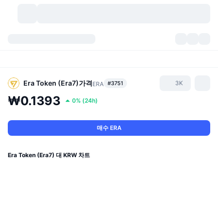
가상자산
대시보드
가상자산
DexScan
시장
순위
Era Token (Era7)
가격
3K
#3751
ERA
₩0.1393
0%
(
24h
)
시그널
거래소
카테고리
New
시장 개요
요즘 핫한 종목
커뮤니티
과거 스냅샷
현물 시장
중앙화 거래소
매수 ERA
새로운
피드
API
토큰 락업 해제
가상자산 수
스팟
Era Token (Era7) 대 KRW 차트
상승 종목
주제
이자농사
서비스
비트코인 트레저리
파생상품
API
밈 탐색기
라이브
실제 자산
BNB 트레저리
서비스
암호화폐 API
탈중앙화 거래소