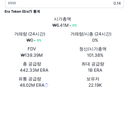
KRW
트렌딩
가상자산 ETF
가상자산 배우기
CMC MCP
Era Token (Era7) 통계
신규
시가총액
비트코인 ETF
x402
뉴스
₩6.41M
0%
크립토
이더리움 ETF
거래량 (24시간)
거래량/시총 (24시간)
아카데미
₩0
0%
0%
정치
FDV
청산/시가총액
기술적 분석
조사
₩139.39M
101.38%
스포츠
총 공급량
최대 공급량
RSI
비디오
442.33M ERA
1B ERA
금융
MACD
유통 공급량
보유자
용어집
46.02M ERA
22.19K
테크
웹사이트
Website
Whitepaper
파생상품
캠페인
소셜 미디어
NFT
개요
에어드롭
계약
0x6f9F...B0E5f9
2.8
평가(CertiK)
전체 NFT 통계
청산
다이아몬드 리워드
익스플로러
bscscan.com