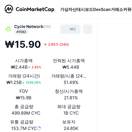
가상자산
대시보드
DexScan
거래소
커뮤
Cycle Network
CYC
962
#1582
₩15.90
2.85%
(
24h
)
시가총액
언락된 시가총액
₩2.44B
₩5.44B
2.85%
거래량 (24시간)
거래량/시총 (24시간)
₩1.25B
51.49%
1539.26%
FDV
청산/시가총액
₩15.9B
21.81%
총 공급량
최대 공급량
499.89M CYC
1B CYC
유통 공급량
보유자
153.7M CYC
24.85K