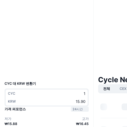
Boost
웹사이트
Website
Whitepaper
소셜 미디어
0x5845...ca7ac6
계약
3.8
평가(CertiK)
bscscan.com
익스플로러
지갑
UCID
36962
Cycle 
CYC 대 KRW 변환기
전체
CEX
CYC
KRW
가격 퍼포먼스
24시간
저가
고가
₩15.88
₩16.45