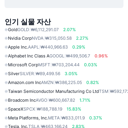
인기 실물 자산
Gold
GOLD
₩6,112,291.07
2.07%
Nvidia Corp
NVDA
₩315,050.58
2.27%
Apple Inc.
AAPL
₩440,966.63
0.29%
Alphabet Inc Class A
GOOGL
₩499,506.7
0.96%
Microsoft Corp
MSFT
₩703,204.44
0.03%
Silver
SILVER
₩89,499.56
3.05%
Amazon.com Inc
AMZN
₩386,225.05
0.82%
Taiwan Semiconductor Manufacturing Co Ltd
TSM
₩592,17
Broadcom Inc
AVGO
₩600,667.82
1.71%
SpaceX
SPCX
₩188,788.19
15.83%
Meta Platforms, Inc.
META
₩833,011.9
0.37%
Tesla, Inc.
TSLA
₩463,166.24
2.83%