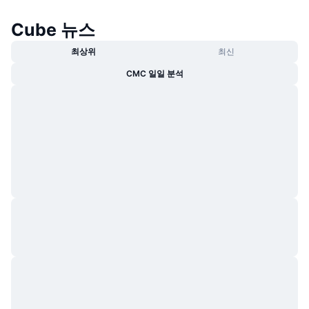
트렌딩
가상자산 ETF
가상자산 배우기
CMC MCP
Cube 뉴스
신규
비트코인 ETF
최상위
최신
x402
뉴스
CMC 일일 분석
크립토
이더리움 ETF
아카데미
정치
기술적 분석
조사
스포츠
RSI
비디오
금융
MACD
용어집
테크
파생상품
캠페인
NFT
개요
에어드롭
전체 NFT 통계
청산
다이아몬드 리워드