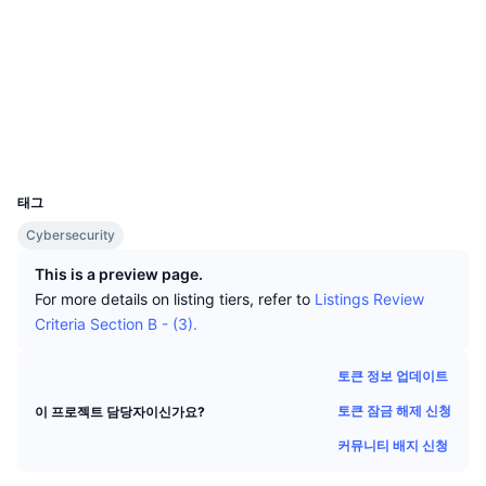
상위 트레이더들
기사들
거래소 유입/유출
DEX API
계산기
소셜 미디어
리더보드
스팟
계약
0x622d...57581b
센티멘트
엔터프라이즈
뉴스레터
지표
트렌딩
파생상품
etherscan.io
익스플로러
가격
CMC Launch
예정
공포 및 탐욕 지수.
지갑
UCID
리소스
CMC 랩스
2559
최근 상장된 종목
알트코인 시즌 지수
태그
CMC Max
상승 및 하락 종목
시장 주기 지표
Cybersecurity
문서
주요 뉴스
This is a preview page.
가장 많이 방문한 종목
비트코인 도미넌스
FAQ
For more details on listing tiers, refer to
Listings Review
텔레그램 봇
Criteria Section B - (3).
커뮤니티 정서
CoinMarketCap 20 지수
AI 통합
광고
토큰 정보 업데이트
체인 순위
CoinMarketCap 100 지수
토큰 잠금 해제 신청
이 프로젝트 담당자이신가요?
CMC 에이전트 허브
커뮤니티 배지 신청
예측 시장
ETF 자금 흐름
사이트 위젯
스킬 마켓플레이스