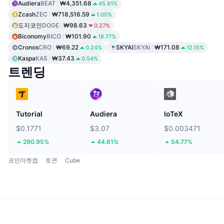
Audiera
BEAT
₩4,351.68
45.91%
Zcash
ZEC
₩718,516.59
1.00%
도지코인
DOGE
₩98.63
0.27%
Biconomy
BICO
₩101.90
18.77%
Cronos
CRO
₩69.22
SKYAI
SKYAI
₩171.08
0.24%
12.15%
Kaspa
KAS
₩37.43
0.54%
트렌딩
Tutorial
Audiera
IoTeX
$0.1771
$3.07
$0.003471
290.95%
44.61%
54.77%
코인마켓캡
토큰
Cube