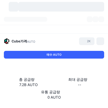
가상자산
대시보드
가상자산
DexScan
시장
순위
Cube
가격
2K
AUTO
시그널
거래소
카테고리
New
시장 개요
매수 AUTO
요즘 핫한 종목
커뮤니티
과거 스냅샷
현물 시장
중앙화 거래소
새로운
피드
API
토큰 락업 해제
가상자산 수
스팟
총 공급량
최대 공급량
7.2B AUTO
--
상승 종목
주제
이자농사
서비스
비트코인 트레저리
파생상품
API
유통 공급량
밈 탐색기
0 AUTO
라이브
실제 자산
BNB 트레저리
서비스
암호화폐 API
탈중앙화 거래소
웹사이트
Website
Whitepaper