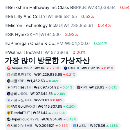
Berkshire Hathaway Inc Class B
BRK.B
₩734,038.64
0.5
Eli Lilly And Co
LLY
₩1,669,581.55
0.52%
Micron Technology Inc
MU
₩1,238,855.91
0.44%
SK Hynix
SKHY
₩194,500
3.92%
JPmorgan Chase & Co
JPM
₩504,200.6
0.34%
Walmart Inc
WMT
₩157,366.9
0.20%
가장 많이 방문한 가상자산
Casper
CSPR
₩2.68
ADI
ADI
₩9,692.35
2.20%
0.01%
비트코인
BTC
₩91,229,936.65
0.21%
리플
XRP
₩1,462.53
0.46%
이더리움
ETH
₩2,697,751.92
Pi
PI
₩128.63
0.04%
0.61%
솔라나
SOL
₩107,344.56
2.10%
카르다노
ADA
₩279.61
0.66%
PAX Gold
PAXG
₩6,115,337.85
0.20%
Tutorial
TUT
₩251.44
293.63%
Hyperliquid
HYPE
₩76,954.49
0.48%
시바이누
SHIB
₩0.006521
Sui
SUI
₩975.36
0.83%
1.65%