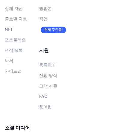
실제 자산
방법론
글로벌 차트
직업
NFT
현재 구인중!
포트폴리오
지원
관심 목록
낙서
등록하기
사이트맵
신청 양식
고객 지원
FAQ
용어집
소셜 미디어