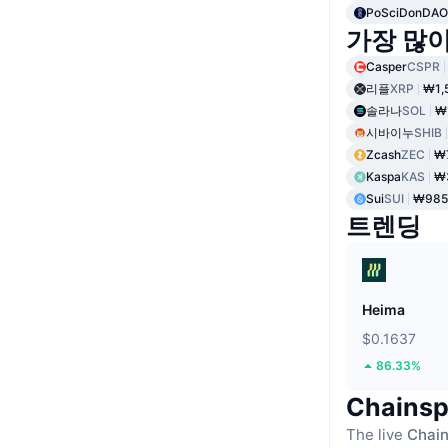
PoSciDonDAO
가장 많
Casper
CSPR
리플
XRP
₩1,
솔라나
SOL
₩
시바이누
SHIB
Zcash
ZEC
₩
Kaspa
KAS
₩
Sui
SUI
₩985
트렌딩
Heima
$0.1637
86.33%
Chain
The live
Chain