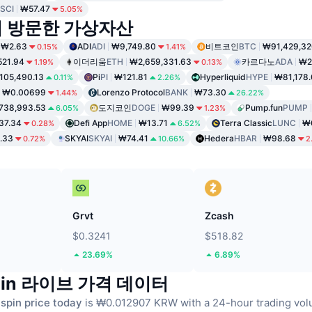
SCI
₩57.47
5.05%
이 방문한 가상자산
₩2.63
ADI
ADI
₩9,749.80
비트코인
BTC
₩91,429,32
0.15%
1.41%
521.94
이더리움
ETH
₩2,659,331.63
카르다노
ADA
₩2
1.19%
0.13%
105,490.13
Pi
PI
₩121.81
Hyperliquid
HYPE
₩81,178.
0.11%
2.26%
₩0.00699
Lorenzo Protocol
BANK
₩73.30
1.44%
26.22%
738,993.53
도지코인
DOGE
₩99.39
Pump.fun
PUMP
6.05%
1.23%
37.34
Defi App
HOME
₩13.71
Terra Classic
LUNC
₩
0.28%
6.52%
.33
SKYAI
SKYAI
₩74.41
Hedera
HBAR
₩98.68
0.72%
10.66%
2
Grvt
Zcash
$0.3241
$518.82
23.69%
6.89%
spin 라이브 가격 데이터
spin price today
is ₩0.012907 KRW with a 24-hour trading v