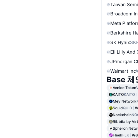
Taiwan Semi
Broadcom In
Meta Platfor
Berkshire Ha
SK Hynix
SK
Eli Lilly And
JPmorgan C
Walmart Inc
Base 
Venice Token
KAITO
KAITO
Mey Network
Squid
QUID
₩
Nockchain
NO
Ribbita by Vir
Spheron Netw
Fleek
FLK
₩8