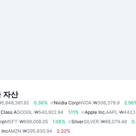
 자산
5,948,381.92
0.36%
Nvidia Corp
NVDA
₩308,378.9
2.56
 Class A
GOOGL
₩540,922.94
1.11%
Apple Inc.
AAPL
₩442,1
orp
MSFT
₩699,008.05
1.06%
Silver
SILVER
₩88,079.46
0
 Inc
AMZN
₩395,830.94
2.32%