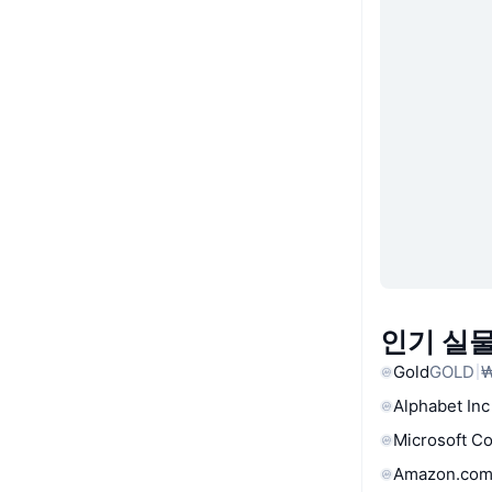
인기 실물
Gold
GOLD
₩
Alphabet Inc
Microsoft C
Amazon.com