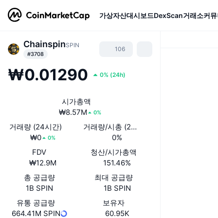
가상자산
대시보드
DexScan
거래소
커뮤
Chainspin
SPIN
106
#3708
₩0.01290
0%
(
24h
)
시가총액
₩8.57M
0%
거래량 (24시간)
거래량/시총 (24시간)
₩0
0%
0%
FDV
청산/시가총액
₩12.9M
151.46%
총 공급량
최대 공급량
1B SPIN
1B SPIN
유통 공급량
보유자
664.41M SPIN
60.95K