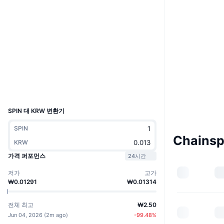
웹사이트
Website
Whitepaper
소셜 미디어
계약
0xE399...3Cbe7F
익스플로러
basescan.org
지갑
UCID
40127
SPIN 대 KRW 변환기
SPIN
Chains
KRW
가격 퍼포먼스
24시간
저가
고가
₩0.01291
₩0.01314
전체 최고
₩2.50
Jun 04, 2026
(
2m ago
)
-99.48
%