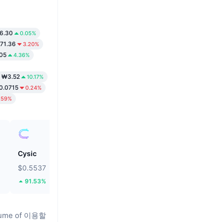
6.30
0.05%
71.36
3.20%
05
4.36%
₩3.52
10.17%
0.0715
0.24%
.59%
Cysic
Pump.fun
$0.5537
$0.002475
91.53%
11.05%
olume of 이용할