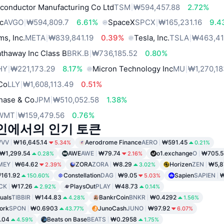
conductor Manufacturing Co Ltd
TSM
₩594,457.88
2.72%
c
AVGO
₩594,809.7
6.61%
SpaceX
SPCX
₩165,231.16
9.4
ms, Inc.
META
₩839,841.19
0.39%
Tesla, Inc.
TSLA
₩463,41
thaway Inc Class B
BRK.B
₩736,185.52
0.80%
HY
₩221,173.29
8.17%
Micron Technology Inc
MU
₩1,270,18
 Co
LLY
₩1,608,113.49
0.51%
hase & Co
JPM
₩510,052.58
1.38%
WMT
₩159,479.56
0.76%
체인에서의 인기 토큰
VVV
₩16,645.14
Aerodrome Finance
AERO
₩591.45
5.34%
0.21%
₩1,299.54
AWE
AWE
₩79.74
o1.exchange
O
₩705.5
0.28%
2.16%
MEY
₩64.62
ZORA
ZORA
₩8.29
Horizen
ZEN
₩5,8
2.39%
3.02%
161.92
Constellation
DAG
₩9.05
Sapien
SAPIEN
₩
150.60%
5.03%
CK
₩17.26
PlaysOut
PLAY
₩48.73
2.92%
0.14%
tuals
TIBBIR
₩144.83
BankrCoin
BNKR
₩0.4292
4.28%
1.56%
ork
SPON
₩0.6903
JunoCash
JUNO
₩97.92
43.77%
6.07%
.04
Beats on Base
BEATS
₩0.2958
4.59%
1.75%