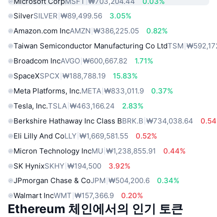
Microsoft Corp
MSFT
₩703,204.44
0.03%
Silver
SILVER
₩89,499.56
3.05%
Amazon.com Inc
AMZN
₩386,225.05
0.82%
Taiwan Semiconductor Manufacturing Co Ltd
TSM
₩592,17
Broadcom Inc
AVGO
₩600,667.82
1.71%
SpaceX
SPCX
₩188,788.19
15.83%
Meta Platforms, Inc.
META
₩833,011.9
0.37%
Tesla, Inc.
TSLA
₩463,166.24
2.83%
Berkshire Hathaway Inc Class B
BRK.B
₩734,038.64
0.5
Eli Lilly And Co
LLY
₩1,669,581.55
0.52%
Micron Technology Inc
MU
₩1,238,855.91
0.44%
SK Hynix
SKHY
₩194,500
3.92%
JPmorgan Chase & Co
JPM
₩504,200.6
0.34%
Walmart Inc
WMT
₩157,366.9
0.20%
Ethereum 체인에서의 인기 토큰