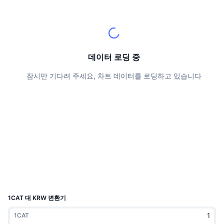
상위 트레이더들
기사들
거래소 유입/유출
DEX API
계산기
리더보드
스팟
센티멘트
엔터프라이즈
뉴스레터
지표
트렌딩
파생상품
가격
CMC Launch
데이터 로딩 중
예정
공포 및 탐욕 지수.
잠시만 기다려 주세요, 차트 데이터를 로딩하고 있습니다
리소스
CMC 랩스
최근 상장된 종목
알트코인 시즌 지수
CMC Max
상승 및 하락 종목
시장 주기 지표
문서
주요 뉴스
가장 많이 방문한 종목
비트코인 도미넌스
FAQ
텔레그램 봇
커뮤니티 정서
CoinMarketCap 20 지수
AI 통합
광고
체인 순위
CoinMarketCap 100 지수
CMC 에이전트 허브
1CAT 대 KRW 변환기
예측 시장
ETF 자금 흐름
사이트 위젯
1CAT
스킬 마켓플레이스