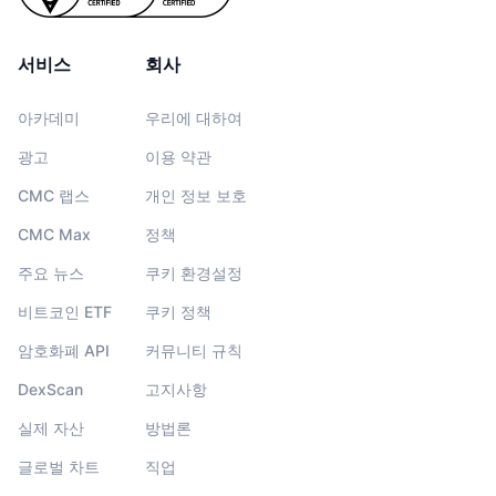
서비스
회사
아카데미
우리에 대하여
광고
이용 약관
CMC 랩스
개인 정보 보호
CMC Max
정책
주요 뉴스
쿠키 환경설정
비트코인 ETF
쿠키 정책
암호화폐 API
커뮤니티 규칙
DexScan
고지사항
실제 자산
방법론
글로벌 차트
직업