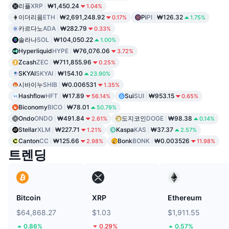
리플
XRP
₩1,450.24
1.04%
이더리움
ETH
₩2,691,248.92
Pi
PI
₩126.32
0.17%
1.75%
카르다노
ADA
₩282.79
0.33%
솔라나
SOL
₩104,050.22
1.00%
Hyperliquid
HYPE
₩76,076.06
3.72%
Zcash
ZEC
₩711,855.96
0.25%
SKYAI
SKYAI
₩154.10
23.90%
시바이누
SHIB
₩0.006531
1.35%
Hashflow
HFT
₩17.89
Sui
SUI
₩953.15
56.14%
0.65%
Biconomy
BICO
₩78.01
50.79%
Ondo
ONDO
₩491.84
도지코인
DOGE
₩98.38
2.61%
0.14%
Stellar
XLM
₩227.71
Kaspa
KAS
₩37.37
1.21%
2.57%
Canton
CC
₩125.66
Bonk
BONK
₩0.003526
2.98%
11.98%
트렌딩
Bitcoin
XRP
Ethereum
$64,868.27
$1.03
$1,911.55
0.86%
0.29%
0.57%