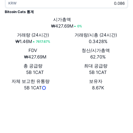
KRW
트렌딩
가상자산 ETF
가상자산 배우기
CMC MCP
Bitcoin Cats 통계
신규
시가총액
비트코인 ETF
x402
뉴스
₩427.69M
0%
크립토
이더리움 ETF
거래량 (24시간)
거래량/시총 (24시간)
아카데미
₩1.46M
0.3428%
7617.67%
정치
FDV
청산/시가총액
기술적 분석
조사
₩427.69M
62.70%
스포츠
총 공급량
최대 공급량
RSI
비디오
5B 1CAT
5B 1CAT
금융
MACD
자체 보고한 유통량
보유자
용어집
5B 1CAT
8.67K
테크
웹사이트
Website
파생상품
캠페인
소셜 미디어
NFT
개요
에어드롭
계약
0x508e...e4c821
익스플로러
etherscan.io
전체 NFT 통계
청산
다이아몬드 리워드
지갑