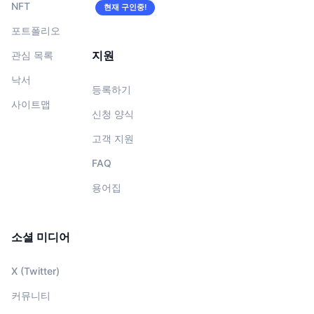
NFT
현재 구인중!
포트폴리오
지원
관심 목록
낙서
등록하기
사이트맵
신청 양식
고객 지원
FAQ
용어집
소셜 미디어
X (Twitter)
커뮤니티