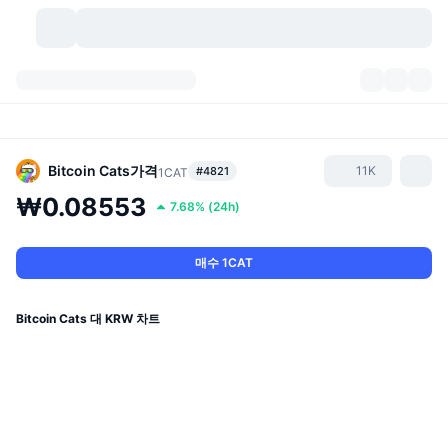
가상자산
대시보드
가상자산
DexScan
시장
순위
Bitcoin Cats
가격
11K
#4821
1CAT
₩0.08553
7.68%
(
24h
)
시그널
거래소
카테고리
New
시장 개요
요즘 핫한 종목
커뮤니티
과거 스냅샷
현물 시장
중앙화 거래소
매수 1CAT
새로운
피드
API
토큰 락업 해제
가상자산 수
스팟
Bitcoin Cats 대 KRW 차트
상승 종목
주제
이자농사
서비스
비트코인 트레저리
파생상품
API
밈 탐색기
라이브
실제 자산
BNB 트레저리
서비스
암호화폐 API
탈중앙화 거래소