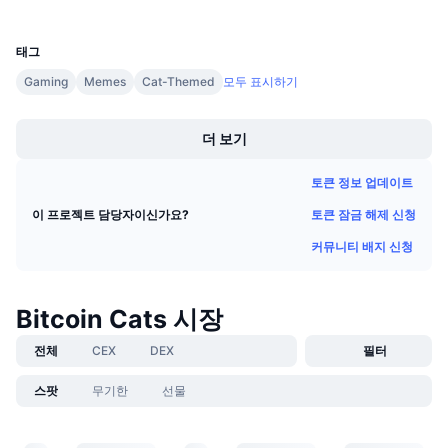
UCID
다가오는 판매
28791
펀딩비
배우며 수익 창출
태그
Gaming
Memes
Cat-Themed
모두 표시하기
일정
Boost
더 보기
ICO 캘린더
토큰 정보 업데이트
이벤트 달력
토큰 잠금 해제 신청
이 프로젝트 담당자이신가요?
커뮤니티 배지 신청
Bitcoin Cats 시장
전체
CEX
DEX
필터
스팟
무기한
선물