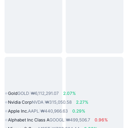
인기 실물 자산
Gold
GOLD
₩6,112,291.07
2.07%
Nvidia Corp
NVDA
₩315,050.58
2.27%
Apple Inc.
AAPL
₩440,966.63
0.29%
Alphabet Inc Class A
GOOGL
₩499,506.7
0.96%