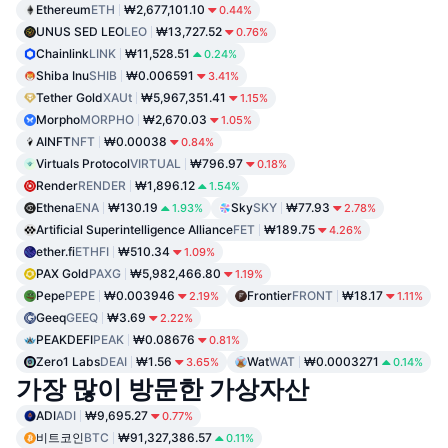
Ethereum
ETH
₩2,677,101.10
0.44%
UNUS SED LEO
LEO
₩13,727.52
0.76%
Chainlink
LINK
₩11,528.51
0.24%
Shiba Inu
SHIB
₩0.006591
3.41%
Tether Gold
XAUt
₩5,967,351.41
1.15%
Morpho
MORPHO
₩2,670.03
1.05%
AINFT
NFT
₩0.00038
0.84%
Virtuals Protocol
VIRTUAL
₩796.97
0.18%
Render
RENDER
₩1,896.12
1.54%
Ethena
ENA
₩130.19
Sky
SKY
₩77.93
1.93%
2.78%
Artificial Superintelligence Alliance
FET
₩189.75
4.26%
ether.fi
ETHFI
₩510.34
1.09%
PAX Gold
PAXG
₩5,982,466.80
1.19%
Pepe
PEPE
₩0.003946
Frontier
FRONT
₩18.17
2.19%
1.11%
Geeq
GEEQ
₩3.69
2.22%
PEAKDEFI
PEAK
₩0.08676
0.81%
Zero1 Labs
DEAI
₩1.56
Wat
WAT
₩0.0003271
3.65%
0.14%
가장 많이 방문한 가상자산
ADI
ADI
₩9,695.27
0.77%
비트코인
BTC
₩91,327,386.57
0.11%