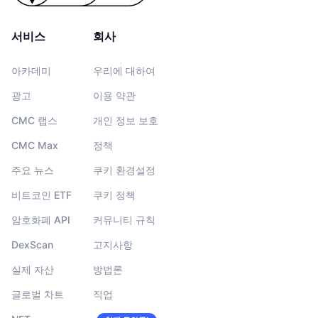
서비스
회사
아카데미
우리에 대하여
광고
이용 약관
CMC 랩스
개인 정보 보호
CMC Max
정책
주요 뉴스
쿠키 환경설정
비트코인 ETF
쿠키 정책
암호화폐 API
커뮤니티 규칙
DexScan
고지사항
실제 자산
방법론
글로벌 차트
직업