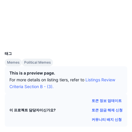
상위 트레이더들
기사들
거래소 유입/유출
DEX API
계산기
웹사이트
Website
리더보드
스팟
소셜 미디어
센티멘트
엔터프라이즈
뉴스레터
지표
트렌딩
계약
파생상품
0x1557...3f71fa
익스플로러
etherscan.io
가격
CMC Launch
예정
공포 및 탐욕 지수.
지갑
UCID
32445
리소스
CMC 랩스
최근 상장된 종목
알트코인 시즌 지수
태그
CMC Max
상승 및 하락 종목
시장 주기 지표
Memes
Political Memes
문서
This is a preview page.
주요 뉴스
가장 많이 방문한 종목
비트코인 도미넌스
For more details on listing tiers, refer to
Listings Review
FAQ
Criteria Section B - (3).
텔레그램 봇
커뮤니티 정서
CoinMarketCap 20 지수
AI 통합
토큰 정보 업데이트
광고
체인 순위
CoinMarketCap 100 지수
토큰 잠금 해제 신청
이 프로젝트 담당자이신가요?
CMC 에이전트 허브
커뮤니티 배지 신청
예측 시장
ETF 자금 흐름
사이트 위젯
스킬 마켓플레이스