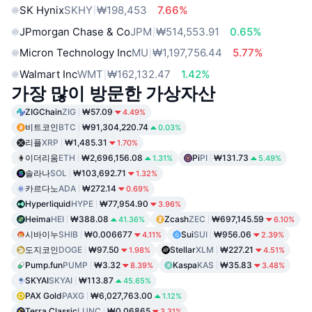
SK Hynix
SKHY
₩198,453
7.66%
JPmorgan Chase & Co
JPM
₩514,553.91
0.65%
Micron Technology Inc
MU
₩1,197,756.44
5.77%
Walmart Inc
WMT
₩162,132.47
1.42%
가장 많이 방문한 가상자산
ZIGChain
ZIG
₩57.09
4.49%
비트코인
BTC
₩91,304,220.74
0.03%
리플
XRP
₩1,485.31
1.70%
이더리움
ETH
₩2,696,156.08
Pi
PI
₩131.73
1.31%
5.49%
솔라나
SOL
₩103,692.71
1.32%
카르다노
ADA
₩272.14
0.69%
Hyperliquid
HYPE
₩77,954.90
3.96%
Heima
HEI
₩388.08
Zcash
ZEC
₩697,145.59
41.36%
6.10%
시바이누
SHIB
₩0.006677
Sui
SUI
₩956.06
4.11%
2.39%
도지코인
DOGE
₩97.50
Stellar
XLM
₩227.21
1.98%
4.51%
Pump.fun
PUMP
₩3.32
Kaspa
KAS
₩35.83
8.39%
3.48%
SKYAI
SKYAI
₩113.87
45.65%
PAX Gold
PAXG
₩6,027,763.00
1.12%
Terra Classic
LUNC
₩0.06865
3.31%