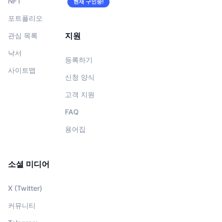
NFT
현재 구인중!
포트폴리오
지원
관심 목록
낙서
등록하기
사이트맵
신청 양식
고객 지원
FAQ
용어집
소셜 미디어
X (Twitter)
커뮤니티