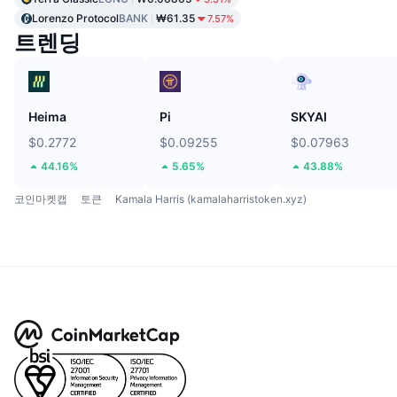
Lorenzo Protocol
BANK
₩61.35
7.57%
트렌딩
Heima
Pi
SKYAI
$0.2772
$0.09255
$0.07963
44.16%
5.65%
43.88%
코인마켓캡
토큰
Kamala Harris (kamalaharristoken.xyz)