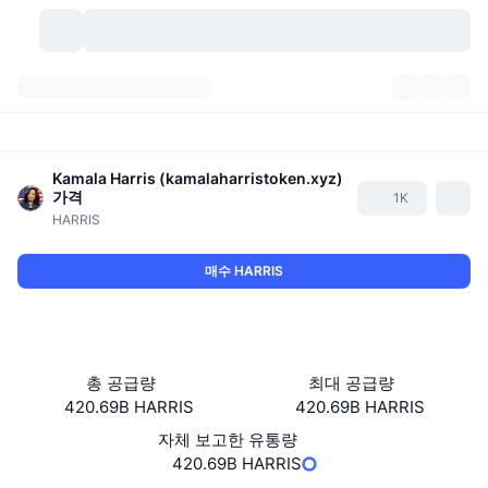
가상자산
대시보드
가상자산
DexScan
Kamala Harris (kamalaharristoken.xyz)
시장
순위
가격
1K
HARRIS
시그널
거래소
카테고리
New
시장 개요
매수 HARRIS
요즘 핫한 종목
커뮤니티
과거 스냅샷
현물 시장
중앙화 거래소
새로운
피드
API
토큰 락업 해제
가상자산 수
스팟
총 공급량
최대 공급량
상승 종목
주제
이자농사
서비스
비트코인 트레저리
파생상품
API
420.69B HARRIS
420.69B HARRIS
밈 탐색기
자체 보고한 유통량
라이브
실제 자산
BNB 트레저리
서비스
암호화폐 API
탈중앙화 거래소
420.69B HARRIS