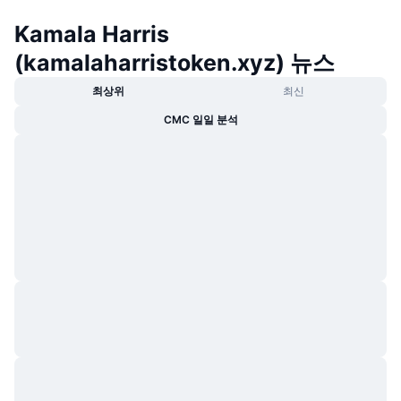
트렌딩
가상자산 ETF
Kamala Harris
가상자산 배우기
CMC MCP
(kamalaharristoken.xyz) 뉴스
신규
비트코인 ETF
x402
뉴스
최상위
최신
크립토
이더리움 ETF
아카데미
CMC 일일 분석
정치
기술적 분석
조사
스포츠
RSI
비디오
금융
MACD
용어집
테크
파생상품
캠페인
NFT
개요
에어드롭
전체 NFT 통계
청산
다이아몬드 리워드