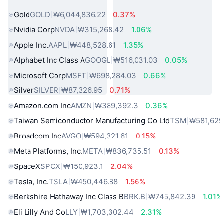
인기 실물 자산
Gold
GOLD
₩6,044,836.22
0.37%
Nvidia Corp
NVDA
₩315,268.42
1.06%
Apple Inc.
AAPL
₩448,528.61
1.35%
Alphabet Inc Class A
GOOGL
₩516,031.03
0.05%
Microsoft Corp
MSFT
₩698,284.03
0.66%
Silver
SILVER
₩87,326.95
0.71%
Amazon.com Inc
AMZN
₩389,392.3
0.36%
Taiwan Semiconductor Manufacturing Co Ltd
TSM
₩581,62
Broadcom Inc
AVGO
₩594,321.61
0.15%
Meta Platforms, Inc.
META
₩836,735.51
0.13%
SpaceX
SPCX
₩150,923.1
2.04%
Tesla, Inc.
TSLA
₩450,446.88
1.56%
Berkshire Hathaway Inc Class B
BRK.B
₩745,842.39
1.01
Eli Lilly And Co
LLY
₩1,703,302.44
2.31%