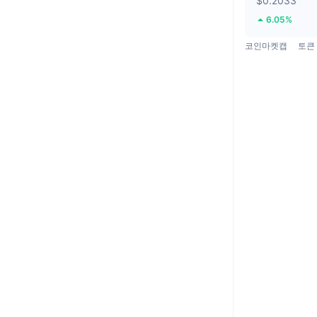
$0.2033
6.05%
코인마켓캡
토큰