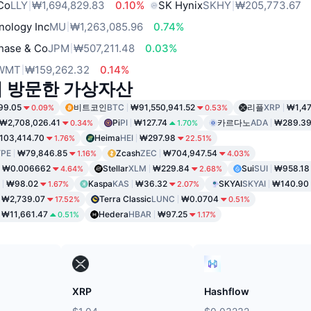
 Co
LLY
₩1,694,829.83
0.10%
SK Hynix
SKHY
₩205,773.67
nology Inc
MU
₩1,263,085.96
0.74%
hase & Co
JPM
₩507,211.48
0.03%
WMT
₩159,262.32
0.14%
이 방문한 가상자산
99.05
비트코인
BTC
₩91,550,941.52
리플
XRP
₩1,47
0.09%
0.53%
₩2,708,026.41
Pi
PI
₩127.74
카르다노
ADA
₩289.3
0.34%
1.70%
103,414.70
Heima
HEI
₩297.98
1.76%
22.51%
PE
₩79,846.85
Zcash
ZEC
₩704,947.54
1.16%
4.03%
₩0.006662
Stellar
XLM
₩229.84
Sui
SUI
₩958.18
4.64%
2.68%
₩98.02
Kaspa
KAS
₩36.32
SKYAI
SKYAI
₩140.90
1.67%
2.07%
₩2,739.07
Terra Classic
LUNC
₩0.0704
17.52%
0.51%
₩11,661.47
Hedera
HBAR
₩97.25
0.51%
1.17%
XRP
Hashflow