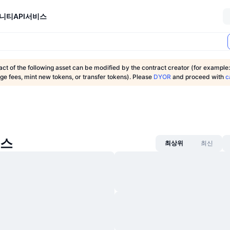
니티
API
서비스
ct of the following asset can be modified by the contract creator (for example:
nge fees, mint new tokens, or transfer tokens). Please
DYOR
and proceed with
c
뉴스
최상위
최신