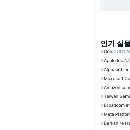
인기 실물
Gold
GOLD
₩
Apple Inc.
AA
Alphabet Inc
Microsoft C
Amazon.com
Taiwan Semi
Broadcom In
Meta Platfor
Berkshire Ha