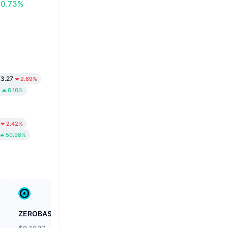
0.73%
3.27
2.69%
9
6.10%
2.42%
50.98%
ZEROBASE
Biconomy