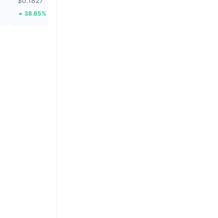
$0.1827
$0.03969
38.65%
45.8%