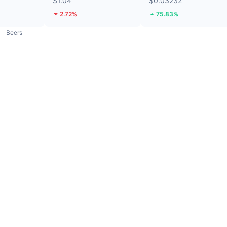
$1.04
$0.03232
2.72%
75.83%
Beers