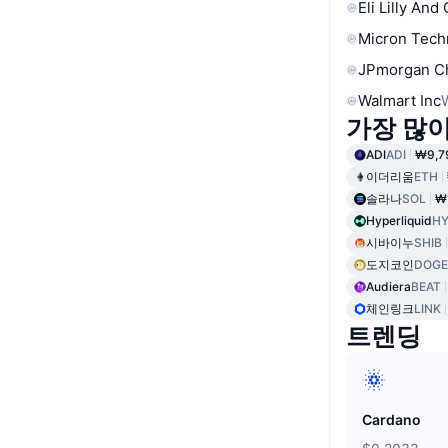
Eli Lilly And
Micron Tech
JPmorgan C
Walmart Inc
가장 많
ADI
ADI
₩9,7
이더리움
ETH
솔라나
SOL
₩
Hyperliquid
HY
시바이누
SHIB
도지코인
DOGE
Audiera
BEAT
체인링크
LINK
트렌딩
Cardano