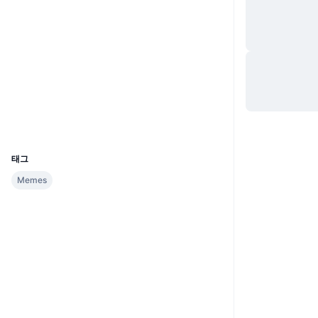
웹사이트
Website
Whitepaper
소셜 미디어
계약
0xd533...5a5126
익스플로러
bscscan.com
지갑
UCID
32150
태그
Memes