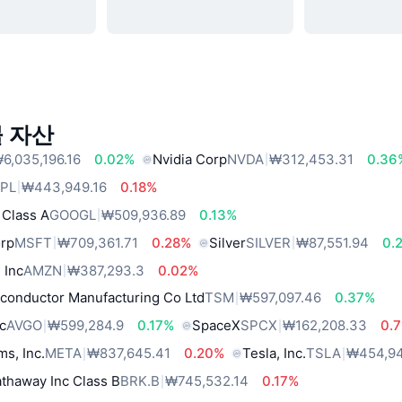
 자산
6,035,196.16
0.02%
Nvidia Corp
NVDA
₩312,453.31
0.36
PL
₩443,949.16
0.18%
 Class A
GOOGL
₩509,936.89
0.13%
orp
MSFT
₩709,361.71
0.28%
Silver
SILVER
₩87,551.94
0.
 Inc
AMZN
₩387,293.3
0.02%
conductor Manufacturing Co Ltd
TSM
₩597,097.46
0.37%
c
AVGO
₩599,284.9
0.17%
SpaceX
SPCX
₩162,208.33
0.
ms, Inc.
META
₩837,645.41
0.20%
Tesla, Inc.
TSLA
₩454,94
thaway Inc Class B
BRK.B
₩745,532.14
0.17%