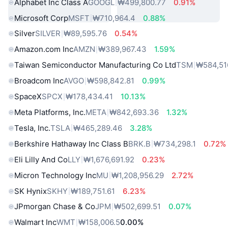
Alphabet Inc Class A
GOOGL
₩499,800.77
0.91%
Microsoft Corp
MSFT
₩710,964.4
0.88%
Silver
SILVER
₩89,595.76
0.54%
Amazon.com Inc
AMZN
₩389,967.43
1.59%
Taiwan Semiconductor Manufacturing Co Ltd
TSM
₩584,51
Broadcom Inc
AVGO
₩598,842.81
0.99%
SpaceX
SPCX
₩178,434.41
10.13%
Meta Platforms, Inc.
META
₩842,693.36
1.32%
Tesla, Inc.
TSLA
₩465,289.46
3.28%
Berkshire Hathaway Inc Class B
BRK.B
₩734,298.1
0.72%
Eli Lilly And Co
LLY
₩1,676,691.92
0.23%
Micron Technology Inc
MU
₩1,208,956.29
2.72%
SK Hynix
SKHY
₩189,751.61
6.23%
JPmorgan Chase & Co
JPM
₩502,699.51
0.07%
Walmart Inc
WMT
₩158,006.5
0.00%