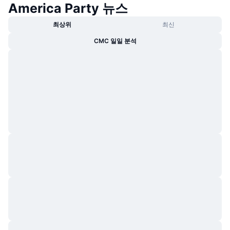
America Party 뉴스
트렌딩
가상자산 ETF
가상자산 배우기
CMC MCP
최상위
최신
신규
비트코인 ETF
CMC 일일 분석
x402
뉴스
크립토
이더리움 ETF
아카데미
정치
기술적 분석
조사
스포츠
RSI
비디오
금융
MACD
용어집
테크
파생상품
캠페인
NFT
개요
에어드롭
전체 NFT 통계
청산
다이아몬드 리워드