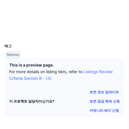
상위 트레이더들
기사들
거래소 유입/유출
DEX API
계산기
소셜 미디어
리더보드
스팟
계약
0x8D35...6E1a51
센티멘트
엔터프라이즈
뉴스레터
지표
트렌딩
파생상품
익스플로러
basescan.org
지갑
가격
CMC Launch
예정
공포 및 탐욕 지수.
UCID
37282
리소스
CMC 랩스
태그
최근 상장된 종목
알트코인 시즌 지수
Memes
CMC Max
상승 및 하락 종목
시장 주기 지표
This is a preview page.
문서
For more details on listing tiers, refer to
Listings Review
주요 뉴스
가장 많이 방문한 종목
비트코인 도미넌스
Criteria Section B - (3).
FAQ
텔레그램 봇
커뮤니티 정서
CoinMarketCap 20 지수
토큰 정보 업데이트
AI 통합
광고
토큰 잠금 해제 신청
이 프로젝트 담당자이신가요?
체인 순위
CoinMarketCap 100 지수
커뮤니티 배지 신청
CMC 에이전트 허브
예측 시장
ETF 자금 흐름
사이트 위젯
스킬 마켓플레이스