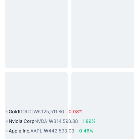
인기 실물 자산
Gold
GOLD
₩6,125,511.86
0.08%
Nvidia Corp
NVDA
₩314,598.88
1.89%
Apple Inc.
AAPL
₩442,593.03
0.48%