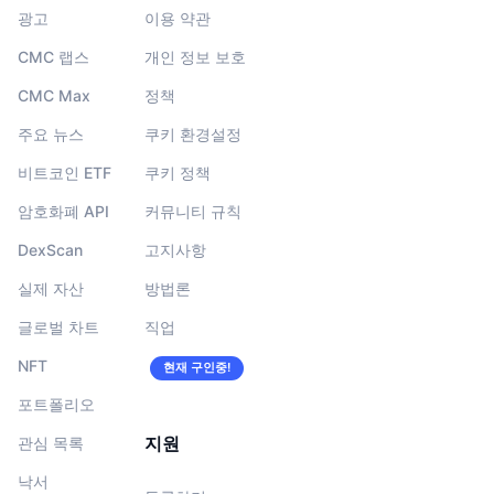
광고
이용 약관
CMC 랩스
개인 정보 보호
CMC Max
정책
주요 뉴스
쿠키 환경설정
비트코인 ETF
쿠키 정책
암호화폐 API
커뮤니티 규칙
DexScan
고지사항
실제 자산
방법론
글로벌 차트
직업
NFT
현재 구인중!
포트폴리오
지원
관심 목록
낙서