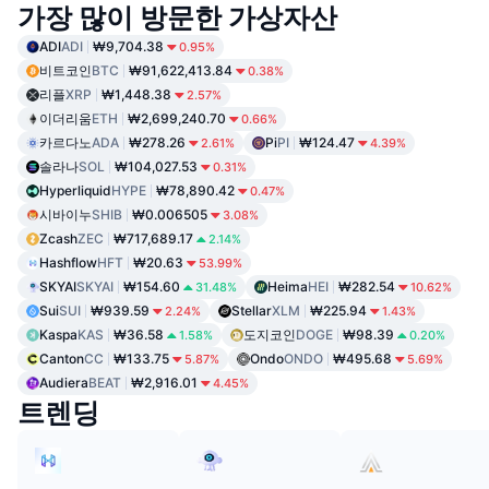
가장 많이 방문한 가상자산
ADI
ADI
₩9,704.38
0.95%
비트코인
BTC
₩91,622,413.84
0.38%
리플
XRP
₩1,448.38
2.57%
이더리움
ETH
₩2,699,240.70
0.66%
카르다노
ADA
₩278.26
Pi
PI
₩124.47
2.61%
4.39%
솔라나
SOL
₩104,027.53
0.31%
Hyperliquid
HYPE
₩78,890.42
0.47%
시바이누
SHIB
₩0.006505
3.08%
Zcash
ZEC
₩717,689.17
2.14%
Hashflow
HFT
₩20.63
53.99%
SKYAI
SKYAI
₩154.60
Heima
HEI
₩282.54
31.48%
10.62%
Sui
SUI
₩939.59
Stellar
XLM
₩225.94
2.24%
1.43%
Kaspa
KAS
₩36.58
도지코인
DOGE
₩98.39
1.58%
0.20%
Canton
CC
₩133.75
Ondo
ONDO
₩495.68
5.87%
5.69%
Audiera
BEAT
₩2,916.01
4.45%
트렌딩