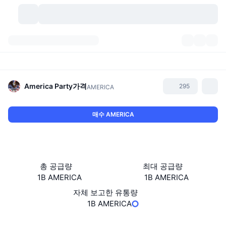
가상자산
대시보드
가상자산
DexScan
시장
순위
America Party
가격
295
AMERICA
시그널
거래소
카테고리
New
시장 개요
매수 AMERICA
요즘 핫한 종목
커뮤니티
과거 스냅샷
현물 시장
중앙화 거래소
새로운
피드
API
토큰 락업 해제
가상자산 수
스팟
총 공급량
최대 공급량
1B AMERICA
1B AMERICA
상승 종목
주제
이자농사
서비스
비트코인 트레저리
파생상품
API
자체 보고한 유통량
밈 탐색기
1B AMERICA
라이브
실제 자산
BNB 트레저리
서비스
암호화폐 API
탈중앙화 거래소
웹사이트
Website