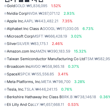
Gold
GOLD
₩5,836,095
1.52%
Nvidia Corp
NVDA
₩287,071.12
2.93%
Apple Inc.
AAPL
₩443,482.21
7.35%
Alphabet Inc Class A
GOOGL
₩511,030.05
6.73%
Microsoft Corp
MSFT
₩666,428.19
3.02%
Silver
SILVER
₩83,175.1
2.46%
Amazon.com Inc
AMZN
₩390,183.59
15.32%
Taiwan Semiconductor Manufacturing Co Ltd
TSM
₩582,95
Broadcom Inc
AVGO
₩558,965.18
0.37%
SpaceX
SPCX
₩155,556.85
3.41%
Meta Platforms, Inc.
META
₩798,700
3.28%
Tesla, Inc.
TSLA
₩446,241.15
0.76%
Berkshire Hathaway Inc Class B
BRK.B
₩738,146.18
0.36
Eli Lilly And Co
LLY
₩1,657,668.11
0.53%