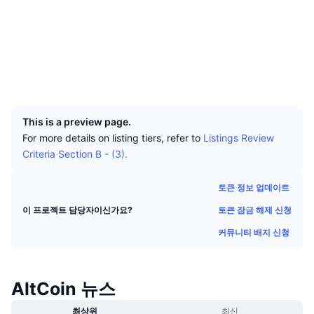
상위 트레이더들
기사들
거래소 유입/유출
DEX API
계산기
소셜 미디어
리더보드
스팟
계약
0x7120...03f854
센티멘트
엔터프라이즈
뉴스레터
지표
트렌딩
파생상품
익스플로러
bscscan.com
지갑
가격
CMC Launch
예정
공포 및 탐욕 지수.
UCID
15976
리소스
CMC 랩스
최근 상장된 종목
알트코인 시즌 지수
This is a preview page.
For more details on listing tiers, refer to
Listings Review
CMC Max
상승 및 하락 종목
시장 주기 지표
Criteria Section B - (3).
문서
주요 뉴스
가장 많이 방문한 종목
비트코인 도미넌스
토큰 정보 업데이트
FAQ
텔레그램 봇
토큰 잠금 해제 신청
이 프로젝트 담당자이신가요?
커뮤니티 정서
CoinMarketCap 20 지수
커뮤니티 배지 신청
AI 통합
광고
체인 순위
CoinMarketCap 100 지수
CMC 에이전트 허브
AltCoin 뉴스
예측 시장
ETF 자금 흐름
사이트 위젯
스킬 마켓플레이스
최상위
최신