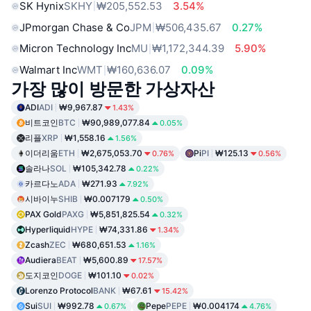
SK Hynix
SKHY
₩205,552.53
3.54%
JPmorgan Chase & Co
JPM
₩506,435.67
0.27%
Micron Technology Inc
MU
₩1,172,344.39
5.90%
Walmart Inc
WMT
₩160,636.07
0.09%
가장 많이 방문한 가상자산
ADI
ADI
₩9,967.87
1.43%
비트코인
BTC
₩90,989,077.84
0.05%
리플
XRP
₩1,558.16
1.56%
이더리움
ETH
₩2,675,053.70
Pi
PI
₩125.13
0.76%
0.56%
솔라나
SOL
₩105,342.78
0.22%
카르다노
ADA
₩271.93
7.92%
시바이누
SHIB
₩0.007179
0.50%
PAX Gold
PAXG
₩5,851,825.54
0.32%
Hyperliquid
HYPE
₩74,331.86
1.34%
Zcash
ZEC
₩680,651.53
1.16%
Audiera
BEAT
₩5,600.89
17.57%
도지코인
DOGE
₩101.10
0.02%
Lorenzo Protocol
BANK
₩67.61
15.42%
Sui
SUI
₩992.78
Pepe
PEPE
₩0.004174
0.67%
4.76%