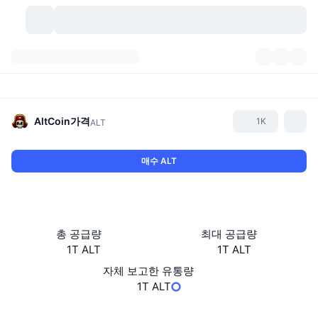
가상자산
대시보드
가상자산
DexScan
시장
순위
AltCoin
가격
1K
ALT
시그널
거래소
카테고리
New
시장 개요
매수 ALT
요즘 핫한 종목
커뮤니티
과거 스냅샷
현물 시장
중앙화 거래소
새로운
피드
API
토큰 락업 해제
가상자산 수
스팟
총 공급량
최대 공급량
1T ALT
1T ALT
상승 종목
주제
이자농사
서비스
비트코인 트레저리
파생상품
API
자체 보고한 유통량
밈 탐색기
1T ALT
라이브
실제 자산
BNB 트레저리
서비스
암호화폐 API
탈중앙화 거래소
웹사이트
Website
Whitepaper