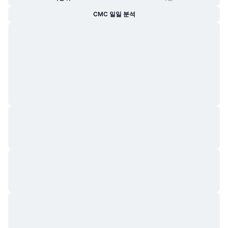
트렌딩
가상자산 ETF
CMC 일일 분석
가상자산 배우기
CMC MCP
신규
비트코인 ETF
x402
뉴스
크립토
이더리움 ETF
아카데미
정치
기술적 분석
조사
스포츠
RSI
비디오
금융
MACD
용어집
테크
파생상품
캠페인
NFT
개요
에어드롭
전체 NFT 통계
청산
다이아몬드 리워드