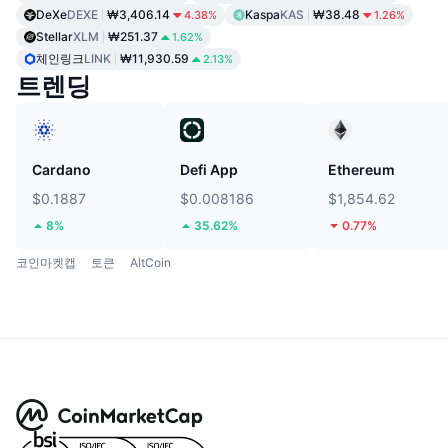
DeXe
DEXE
₩3,406.14
Kaspa
KAS
₩38.48
4.38%
1.26%
Stellar
XLM
₩251.37
1.62%
체인링크
LINK
₩11,930.59
2.13%
트렌딩
Cardano
Defi App
Ethereum
$0.1887
$0.008186
$1,854.62
8%
35.62%
0.77%
코인마켓캡
토큰
AltCoin