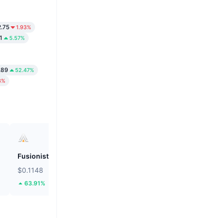
.75
1.93%
1
5.57%
.89
52.47%
3%
Fusionist
ZEROBASE
$0.1148
$0.1994
63.91%
53.62%