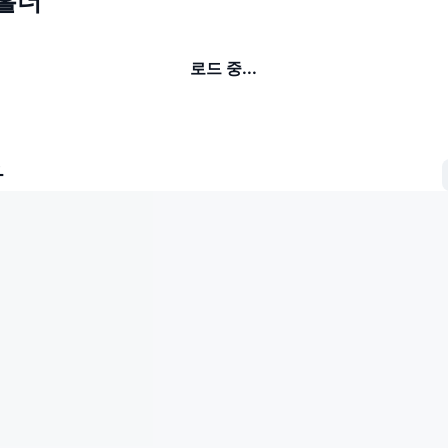
 홀더
로드 중...
자