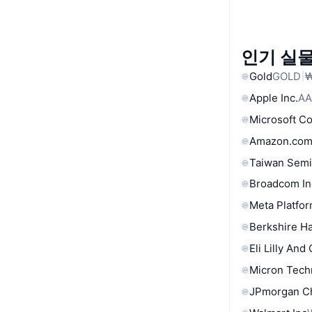
인기 실물
Gold
GOLD
₩
Apple Inc.
AA
Microsoft C
Amazon.com
Taiwan Semi
Broadcom In
Meta Platfor
Berkshire Ha
Eli Lilly And
Micron Tech
JPmorgan C