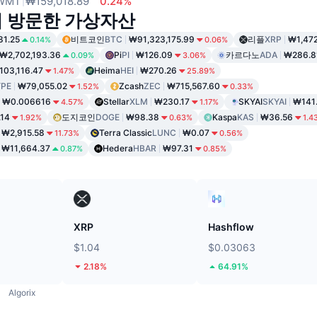
WMT
₩159,018.89
0.24%
이 방문한 가상자산
81.25
비트코인
BTC
₩91,323,175.99
리플
XRP
₩1,472
0.14%
0.06%
₩2,702,193.36
Pi
PI
₩126.09
카르다노
ADA
₩286.8
0.09%
3.06%
103,116.47
Heima
HEI
₩270.26
1.47%
25.89%
PE
₩79,055.02
Zcash
ZEC
₩715,567.60
1.52%
0.33%
₩0.006616
Stellar
XLM
₩230.17
SKYAI
SKYAI
₩141
4.57%
1.17%
14
도지코인
DOGE
₩98.38
Kaspa
KAS
₩36.56
1.92%
0.63%
1.4
₩2,915.58
Terra Classic
LUNC
₩0.07
11.73%
0.56%
₩11,664.37
Hedera
HBAR
₩97.31
0.87%
0.85%
XRP
Hashflow
$1.04
$0.03063
2.18%
64.91%
Algorix