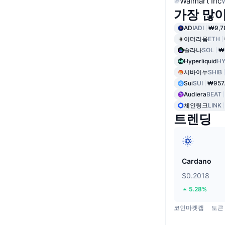
Walmart Inc
가장 많
ADI
ADI
₩9,7
이더리움
ETH
솔라나
SOL
₩
Hyperliquid
HY
시바이누
SHIB
Sui
SUI
₩957.
Audiera
BEAT
체인링크
LINK
트렌딩
Cardano
$0.2018
5.28%
코인마켓캡
토큰