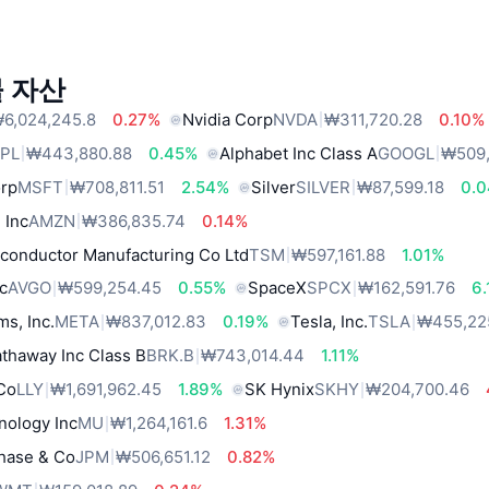
 자산
6,024,245.8
0.27%
Nvidia Corp
NVDA
₩311,720.28
0.10%
PL
₩443,880.88
0.45%
Alphabet Inc Class A
GOOGL
₩509
orp
MSFT
₩708,811.51
2.54%
Silver
SILVER
₩87,599.18
0.
 Inc
AMZN
₩386,835.74
0.14%
conductor Manufacturing Co Ltd
TSM
₩597,161.88
1.01%
c
AVGO
₩599,254.45
0.55%
SpaceX
SPCX
₩162,591.76
6
ms, Inc.
META
₩837,012.83
0.19%
Tesla, Inc.
TSLA
₩455,22
thaway Inc Class B
BRK.B
₩743,014.44
1.11%
 Co
LLY
₩1,691,962.45
1.89%
SK Hynix
SKHY
₩204,700.46
nology Inc
MU
₩1,264,161.6
1.31%
hase & Co
JPM
₩506,651.12
0.82%