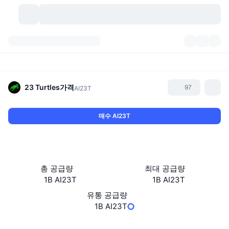
가상자산
대시보드
가상자산
DexScan
시장
순위
23 Turtles
가격
97
AI23T
시그널
거래소
카테고리
New
시장 개요
매수 AI23T
요즘 핫한 종목
커뮤니티
과거 스냅샷
현물 시장
중앙화 거래소
새로운
피드
API
토큰 락업 해제
가상자산 수
스팟
총 공급량
최대 공급량
1B AI23T
1B AI23T
상승 종목
주제
이자농사
서비스
비트코인 트레저리
파생상품
API
유통 공급량
밈 탐색기
1B AI23T
라이브
실제 자산
BNB 트레저리
서비스
암호화폐 API
탈중앙화 거래소
웹사이트
Website