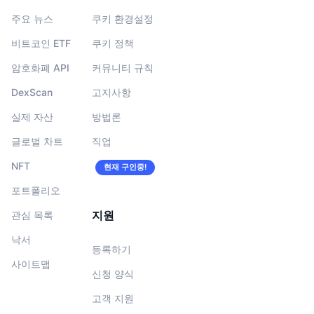
주요 뉴스
쿠키 환경설정
비트코인 ETF
쿠키 정책
암호화폐 API
커뮤니티 규칙
DexScan
고지사항
실제 자산
방법론
글로벌 차트
직업
NFT
현재 구인중!
포트폴리오
지원
관심 목록
낙서
등록하기
사이트맵
신청 양식
고객 지원