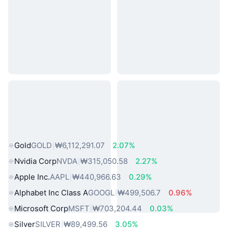
인기 실물 자산
Gold
GOLD
₩6,112,291.07
2.07%
Nvidia Corp
NVDA
₩315,050.58
2.27%
Apple Inc.
AAPL
₩440,966.63
0.29%
Alphabet Inc Class A
GOOGL
₩499,506.7
0.96%
Microsoft Corp
MSFT
₩703,204.44
0.03%
Silver
SILVER
₩89,499.56
3.05%