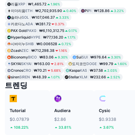
리플
XRP
₩1,465.72
1.96%
이더리움
ETH
₩2,702,935.90
Pi
PI
₩128.86
0.40%
3.22%
솔라나
SOL
₩107,046.37
3.33%
카르다노
ADA
₩281.72
0.37%
PAX Gold
PAXG
₩6,110,312.75
0.17%
Hyperliquid
HYPE
₩77,136.20
1.17%
시바이누
SHIB
₩0.006528
0.72%
Zcash
ZEC
₩712,298.38
1.16%
Biconomy
BICO
₩83.06
Sui
SUI
₩976.64
9.30%
3.30%
SKYAI
SKYAI
₩163.00
도지코인
DOGE
₩99.79
2.81%
1.60%
Cronos
CRO
₩70.21
Kaspa
KAS
₩37.58
5.68%
2.03%
siren
SIREN
₩48.39
Stellar
XLM
₩232.66
1.07%
2.52%
트렌딩
Tutorial
Audiera
Cysic
$0.07879
$2.86
$0.9338
108.22%
33.81%
3.67%