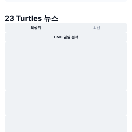
트렌딩
가상자산 ETF
가상자산 배우기
CMC MCP
23 Turtles 뉴스
신규
비트코인 ETF
x402
뉴스
최상위
최신
크립토
이더리움 ETF
CMC 일일 분석
아카데미
정치
기술적 분석
조사
스포츠
RSI
비디오
금융
MACD
용어집
테크
파생상품
캠페인
NFT
개요
에어드롭
전체 NFT 통계
청산
다이아몬드 리워드