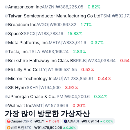
Amazon.com Inc
AMZN
₩386,225.05
0.82%
Taiwan Semiconductor Manufacturing Co Ltd
TSM
₩592,17
Broadcom Inc
AVGO
₩600,667.82
1.71%
SpaceX
SPCX
₩188,788.19
15.83%
Meta Platforms, Inc.
META
₩833,011.9
0.37%
Tesla, Inc.
TSLA
₩463,166.24
2.83%
Berkshire Hathaway Inc Class B
BRK.B
₩734,038.64
0.5
Eli Lilly And Co
LLY
₩1,669,581.55
0.52%
Micron Technology Inc
MU
₩1,238,855.91
0.44%
SK Hynix
SKHY
₩194,500
3.92%
JPmorgan Chase & Co
JPM
₩504,200.6
0.34%
Walmart Inc
WMT
₩157,366.9
0.20%
가장 많이 방문한 가상자산
Casper
CSPR
₩2.71
ADI
ADI
₩9,691.14
11.09%
0.06%
비트코인
BTC
₩91,475,902.06
0.30%