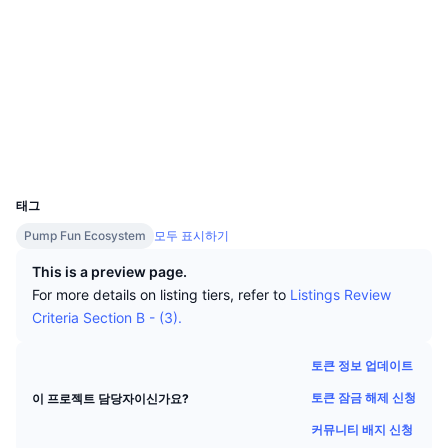
상위 트레이더들
기사들
거래소 유입/유출
DEX API
계산기
소셜 미디어
리더보드
스팟
계약
G63cwb...JTpump
센티멘트
엔터프라이즈
2.7
뉴스레터
지표
트렌딩
평가(CertiK)
파생상품
익스플로러
solscan.io
가격
CMC Launch
예정
공포 및 탐욕 지수.
지갑
리소스
CMC 랩스
최근 상장된 종목
알트코인 시즌 지수
UCID
35785
CMC Max
태그
상승 및 하락 종목
시장 주기 지표
문서
Pump Fun Ecosystem
모두 표시하기
주요 뉴스
가장 많이 방문한 종목
비트코인 도미넌스
This is a preview page.
FAQ
For more details on listing tiers, refer to
Listings Review
텔레그램 봇
커뮤니티 정서
CoinMarketCap 20 지수
Criteria Section B - (3).
AI 통합
광고
체인 순위
CoinMarketCap 100 지수
토큰 정보 업데이트
CMC 에이전트 허브
토큰 잠금 해제 신청
이 프로젝트 담당자이신가요?
예측 시장
ETF 자금 흐름
사이트 위젯
커뮤니티 배지 신청
스킬 마켓플레이스