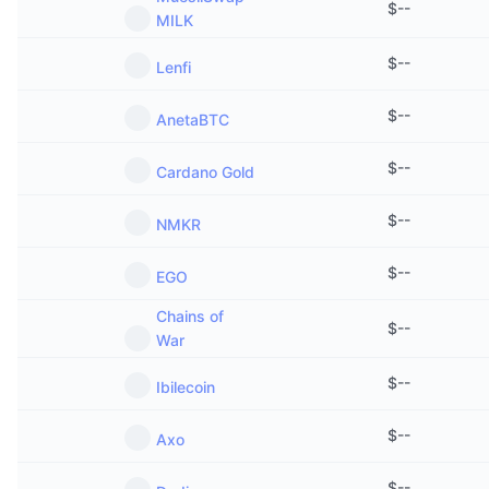
$
--
MILK
$
--
Lenfi
$
--
AnetaBTC
$
--
Cardano Gold
$
--
NMKR
$
--
EGO
Chains of
$
--
War
$
--
Ibilecoin
$
--
Axo
$
--