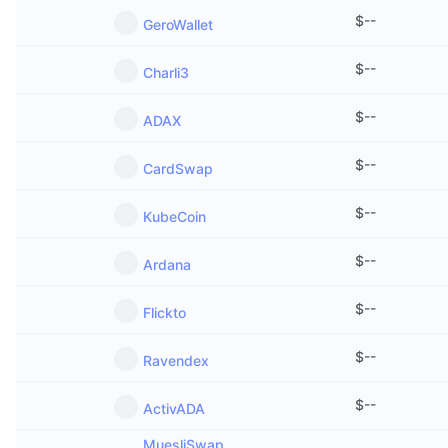
$
--
GeroWallet
$
--
Charli3
$
--
ADAX
$
--
CardSwap
$
--
KubeCoin
$
--
Ardana
$
--
Flickto
$
--
Ravendex
$
--
ActivADA
MuesliSwap