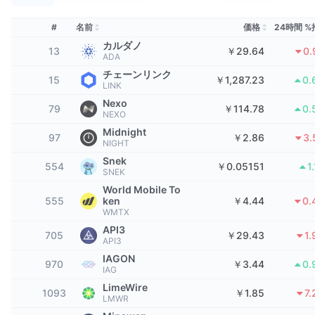
トップトレーダー
記事一覧
取引所の流入/流出
DEX API
コンバーター
リーダーボード
現物
#
名前
価格
24時間 %
センチメント
エンタープライズ
ニュースレター
カルダノ
インジケーター
トレンド
デリバティブ
13
￥29.64
0.
ADA
料金
チェーンリンク
CMC Launch
15
￥1,287.23
0.
上場予定
恐怖と強欲指数・
LINK
Nexo
リソース
CMCラボ
79
￥114.78
0.
最近追加されたコイン
アルトコインシーズンインデックス
NEXO
Midnight
97
￥2.86
3.
CMC Max
NIGHT
上昇率上位＆下落率上位
市場サイクル指標
ドキュメンテーション
Snek
554
￥0.05151
1
SNEK
トップニュース
訪問数最多
ビットコインのドミナンス
World Mobile To
よくある質問
555
ken
￥4.44
0.
Telegramボット
WMTX
コミュニティセンチメント
CoinMarketCap 20インデックス
API3
705
￥29.43
1
AIインテグレーション
API3
広告掲載について
チェーンランキング
CoinMarketCap 100インデックス
IAGON
970
￥3.44
0.
CMCエージェントハブ
IAG
LimeWire
予測市場
ETFフロー
1093
￥1.85
7
サイトウィジェット
LMWR
スキルマーケットプレイス