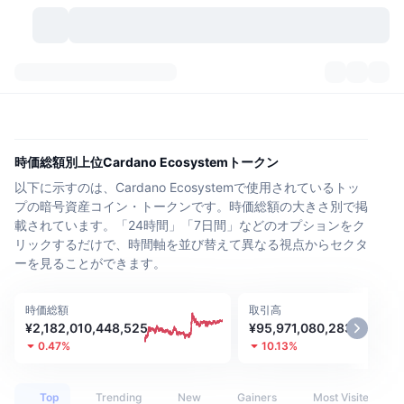
暗号資産
ダッシュボード
暗号資産
DexScan
市場数
ランキング
時価総額別上位Cardano Ecosystemトークン
以下に示すのは、Cardano Ecosystemで使用されているトッ
シグナル
取引所
カテゴリー
New
市況概要
プの暗号資産コイン・トークンです。時価総額の大きさ別で掲
載されています。「24時間」「7日間」などのオプションをク
人気急上昇
コミュニティ
過去のスナップショット
現物市場
中央集権型取引所
リックするだけで、時間軸を並び替えて異なる視点からセクタ
ーを見ることができます。
新規
フィード
API
トークンのロック解除
暗号資産の数
現物
時価総額
取引高
値上がり銘柄
トピック
利回り
プロダクト
ビットコイントレジャリー
デリバティブ
API
¥2,182,010,448,525
¥95,971,080,283
0.47%
10.13%
ミームエクスプローラー
ライブ
実世界資産
BNBトレジャリー
プロダクト
暗号資産API
分散型取引所
Top
Trending
New
Gainers
Most Visited