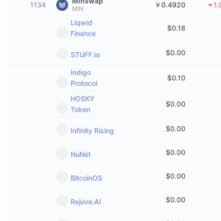
Minswap
1134
￥0.4920
1
トレンド
暗号資産ETF
MIN
学ぶ
CMC MCP
Liqwid
$
0.18
新着
ビットコインETF
Finance
x402
ニュース
$
0.00
STUFF.io
クリプト
イーサリアムETF
アカデミー
Indigo
$
0.10
政治
Protocol
テクニカル分析
リサーチ
HOSKY
スポーツ
$
0.00
Token
RSI
ビデオ一覧
ファイナンス
$
0.00
Infinity Rising
MACD
暗号資産用語集
テック
$
0.00
NuNet
デリバティブ
キャンペーン
$
0.00
BitcoinOS
NFT
概要
エアドロップ
$
0.00
Rejuve.AI
NFT総合統計
清算
ダイヤモンド・リワード