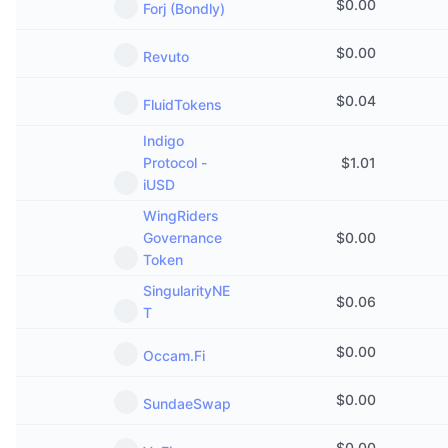
$
0.00
Forj (Bondly)
今後の販売予定
ファンディングレート
学んで稼ぐ
$
0.00
Revuto
カレンダー
$
0.04
FluidTokens
Indigo
ICOカレンダー
Protocol -
$
1.01
iUSD
イベントカレンダー
WingRiders
Governance
$
0.00
Token
SingularityNE
$
0.06
T
$
0.00
Occam.Fi
$
0.00
SundaeSwap
$
0.00