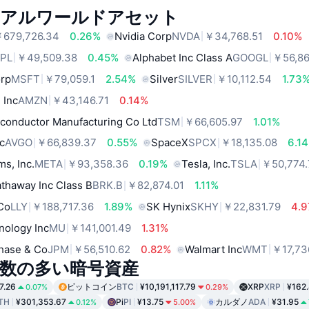
リアルワールドアセット
679,726.34
0.26%
Nvidia Corp
NVDA
￥34,768.51
0.10%
PL
￥49,509.38
0.45%
Alphabet Inc Class A
GOOGL
￥56,86
orp
MSFT
￥79,059.1
2.54%
Silver
SILVER
￥10,112.54
1.73
 Inc
AMZN
￥43,146.71
0.14%
conductor Manufacturing Co Ltd
TSM
￥66,605.97
1.01%
c
AVGO
￥66,839.37
0.55%
SpaceX
SPCX
￥18,135.08
6.1
ms, Inc.
META
￥93,358.36
0.19%
Tesla, Inc.
TSLA
￥50,774.
thaway Inc Class B
BRK.B
￥82,874.01
1.11%
 Co
LLY
￥188,717.36
1.89%
SK Hynix
SKHY
￥22,831.79
4.
nology Inc
MU
￥141,001.49
1.31%
hase & Co
JPM
￥56,510.62
0.82%
Walmart Inc
WMT
￥17,73
数の多い暗号資産
7.26
ビットコイン
BTC
¥10,191,117.79
XRP
XRP
¥162
0.07%
0.29%
TH
¥301,353.67
Pi
PI
¥13.75
カルダノ
ADA
¥31.95
0.12%
5.00%