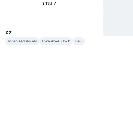
0 TSLA
ウェブサイト
Website
Whitepaper
UCID
7887
タグ
Tokenized Assets
Tokenized Stock
DeFi