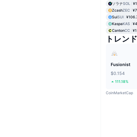
ソラナ
SOL
¥1
Zcash
ZEC
¥7
Sui
SUI
¥106.
Kaspa
KAS
¥4
Canton
CC
¥1
トレン
Fusionist
$0.154
111.18%
CoinMarketCap