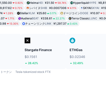
1,550.00
Heima
HEI
¥31.50
Hyperliquid
HYPE
¥8,81
0.92%
58.74%
9,617.62
シバイヌ
SHIB
¥0.0007306
SKYAI
SKYAI
¥15
0.72%
4.11%
74
Stellar
XLM
¥25.60
ドージコイン
DOGE
¥10.97
1.28%
0.17%
0
.07
Audiera
BEAT
¥338.61
Terra Classic
LUNC
¥0.0
1.71%
22.27%
3.98
チェーンリンク
LINK
¥1,297.37
13.30%
0.43%
ド
Stargate Finance
ETHGas
$0.1561
$0.02346
28.42%
32.49%
トークン
Tesla tokenized stock FTX