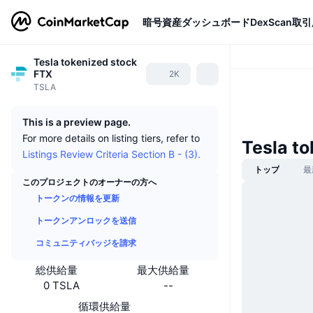
暗号資産
ダッシュボード
DexScan
取引
Tesla tokenized stock
FTX
2K
TSLA
This is a preview page.
For more details on listing tiers, refer to
Tesla 
Listings Review Criteria Section B - (3).
トップ
最
このプロジェクトのオーナーの方へ
トークンの情報を更新
トークンアンロックを送信
コミュニティバッジを請求
総供給量
最大供給量
0 TSLA
--
循環供給量