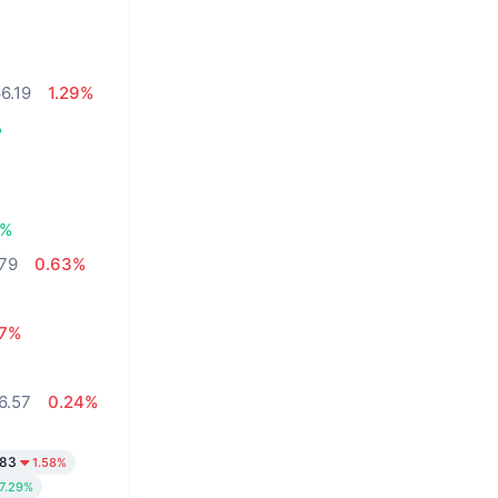
6.19
1.29%
%
4%
79
0.63%
97%
6.57
0.24%
.83
1.58%
7.29%