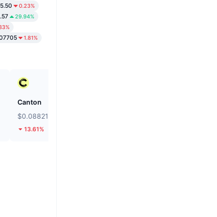
5.50
0.23%
.57
29.94%
.33%
07705
1.81%
Canton
Kamino
$0.08821
$0.01971
13.61%
8.77%