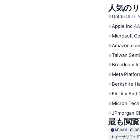
人気の
Gold
GOLD
￥
Apple Inc.
AA
Microsoft C
Amazon.com
Taiwan Semi
Broadcom In
Meta Platfor
Berkshire Ha
Eli Lilly And
Micron Tech
JPmorgan C
最も閲覧
ADI
ADI
¥1,08
イーサリアム
E