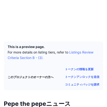
トップトレーダー
記事一覧
取引所の流入/流出
DEX API
コンバーター
ソーシャルメディア
リーダーボード
現物
コントラクト一覧
FSQcXn...NUFpvd
センチメント
エンタープライズ
ニュースレター
インジケーター
トレンド
エクスプローラー
solscan.io
デリバティブ
料金
ウォレット
CMC Launch
上場予定
恐怖と強欲指数・
UCID
リソース
29394
CMCラボ
最近追加されたコイン
アルトコインシーズンインデックス
This is a preview page.
CMC Max
上昇率上位＆下落率上位
市場サイクル指標
For more details on listing tiers, refer to
Listings Review
ドキュメンテーション
Criteria Section B - (3).
トップニュース
訪問数最多
ビットコインのドミナンス
よくある質問
トークンの情報を更新
Telegramボット
コミュニティセンチメント
CoinMarketCap 20インデックス
トークンアンロックを送信
このプロジェクトのオーナーの方へ
AIインテグレーション
広告掲載について
チェーンランキング
コミュニティバッジを請求
CoinMarketCap 100インデックス
CMCエージェントハブ
予測市場
ETFフロー
サイトウィジェット
Pepe the pepeニュース
スキルマーケットプレイス