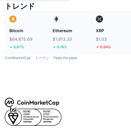
トレンド
Bitcoin
Ethereum
XRP
$64,875.69
$1,913.33
$1.03
0.87%
0.74%
0.54%
CoinMarketCap
トークン
Pepe the pepe