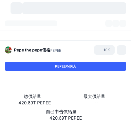
暗号資産
ダッシュボード
暗号資産
DexScan
市場数
ランキング
Pepe the pepe
価格
10K
PEPEE
シグナル
取引所
カテゴリー
New
市況概要
PEPEEを購入
人気急上昇
コミュニティ
過去のスナップショット
現物市場
中央集権型取引所
新規
フィード
API
トークンのロック解除
暗号資産の数
現物
総供給量
最大供給量
420.69T PEPEE
--
値上がり銘柄
トピック
利回り
プロダクト
ビットコイントレジャリー
デリバティブ
API
自己申告供給量
ミームエクスプローラー
420.69T PEPEE
ライブ
実世界資産
BNBトレジャリー
プロダクト
暗号資産API
分散型取引所
ウェブサイト
Website