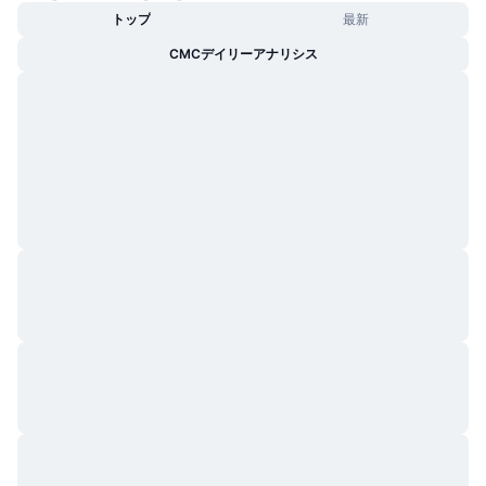
トレンド
暗号資産ETF
トップ
最新
学ぶ
CMC MCP
CMCデイリーアナリシス
新着
ビットコインETF
x402
ニュース
クリプト
イーサリアムETF
アカデミー
政治
テクニカル分析
リサーチ
スポーツ
RSI
ビデオ一覧
ファイナンス
MACD
暗号資産用語集
テック
デリバティブ
キャンペーン
NFT
概要
エアドロップ
NFT総合統計
清算
ダイヤモンド・リワード