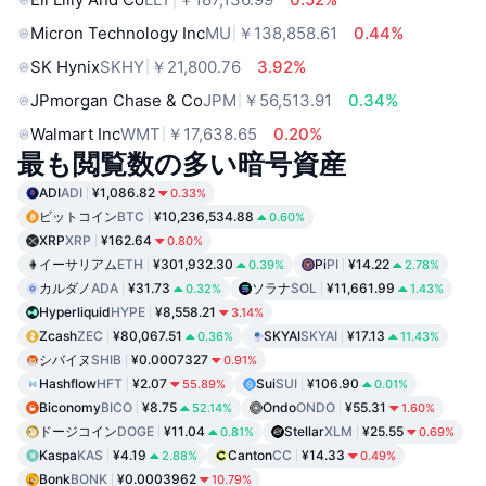
Micron Technology Inc
MU
￥138,858.61
0.44%
SK Hynix
SKHY
￥21,800.76
3.92%
JPmorgan Chase & Co
JPM
￥56,513.91
0.34%
Walmart Inc
WMT
￥17,638.65
0.20%
最も閲覧数の多い暗号資産
ADI
ADI
¥1,086.82
0.33%
ビットコイン
BTC
¥10,236,534.88
0.60%
XRP
XRP
¥162.64
0.80%
イーサリアム
ETH
¥301,932.30
Pi
PI
¥14.22
0.39%
2.78%
カルダノ
ADA
¥31.73
ソラナ
SOL
¥11,661.99
0.32%
1.43%
Hyperliquid
HYPE
¥8,558.21
3.14%
Zcash
ZEC
¥80,067.51
SKYAI
SKYAI
¥17.13
0.36%
11.43%
シバイヌ
SHIB
¥0.0007327
0.91%
Hashflow
HFT
¥2.07
Sui
SUI
¥106.90
55.89%
0.01%
Biconomy
BICO
¥8.75
Ondo
ONDO
¥55.31
52.14%
1.60%
ドージコイン
DOGE
¥11.04
Stellar
XLM
¥25.55
0.81%
0.69%
Kaspa
KAS
¥4.19
Canton
CC
¥14.33
2.88%
0.49%
Bonk
BONK
¥0.0003962
10.79%