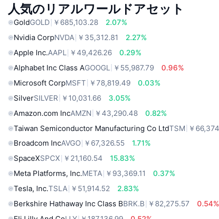
人気のリアルワールドアセット
Gold
GOLD
￥685,103.28
2.07%
Nvidia Corp
NVDA
￥35,312.81
2.27%
Apple Inc.
AAPL
￥49,426.26
0.29%
Alphabet Inc Class A
GOOGL
￥55,987.79
0.96%
Microsoft Corp
MSFT
￥78,819.49
0.03%
Silver
SILVER
￥10,031.66
3.05%
Amazon.com Inc
AMZN
￥43,290.48
0.82%
Taiwan Semiconductor Manufacturing Co Ltd
TSM
￥66,374
Broadcom Inc
AVGO
￥67,326.55
1.71%
SpaceX
SPCX
￥21,160.54
15.83%
Meta Platforms, Inc.
META
￥93,369.11
0.37%
Tesla, Inc.
TSLA
￥51,914.52
2.83%
Berkshire Hathaway Inc Class B
BRK.B
￥82,275.57
0.54
Eli Lilly And Co
LLY
￥187,136.99
0.52%