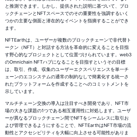
と推測できます。しかし、提供された説明に基づいて、ブロ
ックチェーンとNFTスペースでのその重要性を強調するいく
つかの主要な側面と潜在的なイベントを指摘することができ
ます。
NFTEarthは、ユーザーが複数のブロックチェーンで非代替ト
ークン（NFT）と対話する方法を革命的に変えることを目指
す野心的なプロジェクトとして位置づけられています。web3
のOmnichain NFTハブになることを目指すというその目標
は、取引、作成、収集のユーザーエクスペリエンスを単一チ
ェーンのエコシステムの通常の制約なしで簡素化する統一さ
れたプラットフォームを作成することへのコミットメントを
示しています。
マルチチェーン交換の導入は注目すべき開発であり、NFT市
場の大きな課題の1つである相互運用性に対処します。ユーザ
ーが異なるブロックチェーン間でNFTをシームレスに取引お
よび管理できるようにすることで、NFTEarthはNFT市場の流
動性とアクセシビリティを大幅に向上させる可能性がありま