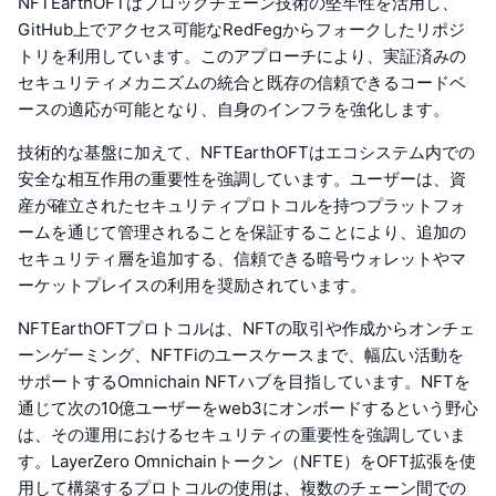
NFTEarthOFTはブロックチェーン技術の堅牢性を活用し、
GitHub上でアクセス可能なRedFegからフォークしたリポジ
トリを利用しています。このアプローチにより、実証済みの
セキュリティメカニズムの統合と既存の信頼できるコードベ
ースの適応が可能となり、自身のインフラを強化します。
技術的な基盤に加えて、NFTEarthOFTはエコシステム内での
安全な相互作用の重要性を強調しています。ユーザーは、資
産が確立されたセキュリティプロトコルを持つプラットフォ
ームを通じて管理されることを保証することにより、追加の
セキュリティ層を追加する、信頼できる暗号ウォレットやマ
ーケットプレイスの利用を奨励されています。
NFTEarthOFTプロトコルは、NFTの取引や作成からオンチェ
ーンゲーミング、NFTFiのユースケースまで、幅広い活動を
サポートするOmnichain NFTハブを目指しています。NFTを
通じて次の10億ユーザーをweb3にオンボードするという野心
は、その運用におけるセキュリティの重要性を強調していま
す。LayerZero Omnichainトークン（NFTE）をOFT拡張を使
用して構築するプロトコルの使用は、複数のチェーン間での