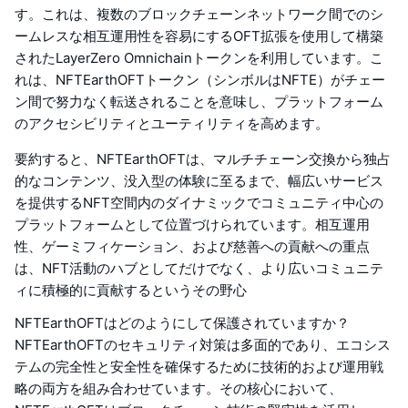
す。これは、複数のブロックチェーンネットワーク間でのシ
ームレスな相互運用性を容易にするOFT拡張を使用して構築
されたLayerZero Omnichainトークンを利用しています。こ
れは、NFTEarthOFTトークン（シンボルはNFTE）がチェー
ン間で努力なく転送されることを意味し、プラットフォーム
のアクセシビリティとユーティリティを高めます。
要約すると、NFTEarthOFTは、マルチチェーン交換から独占
的なコンテンツ、没入型の体験に至るまで、幅広いサービス
を提供するNFT空間内のダイナミックでコミュニティ中心の
プラットフォームとして位置づけられています。相互運用
性、ゲーミフィケーション、および慈善への貢献への重点
は、NFT活動のハブとしてだけでなく、より広いコミュニテ
ィに積極的に貢献するというその野心
NFTEarthOFTはどのようにして保護されていますか？
NFTEarthOFTのセキュリティ対策は多面的であり、エコシス
テムの完全性と安全性を確保するために技術的および運用戦
略の両方を組み合わせています。その核心において、