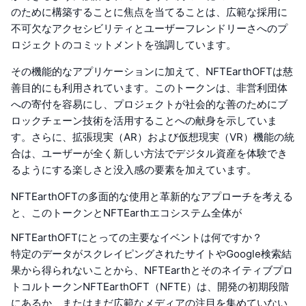
のために構築することに焦点を当てることは、広範な採用に
不可欠なアクセシビリティとユーザーフレンドリーさへのプ
ロジェクトのコミットメントを強調しています。
その機能的なアプリケーションに加えて、NFTEarthOFTは慈
善目的にも利用されています。このトークンは、非営利団体
への寄付を容易にし、プロジェクトが社会的な善のためにブ
ロックチェーン技術を活用することへの献身を示していま
す。さらに、拡張現実（AR）および仮想現実（VR）機能の統
合は、ユーザーが全く新しい方法でデジタル資産を体験でき
るようにする楽しさと没入感の要素を加えています。
NFTEarthOFTの多面的な使用と革新的なアプローチを考える
と、このトークンとNFTEarthエコシステム全体が
NFTEarthOFTにとっての主要なイベントは何ですか？
特定のデータがスクレイピングされたサイトやGoogle検索結
果から得られないことから、NFTEarthとそのネイティブプロ
トコルトークンNFTEarthOFT（NFTE）は、開発の初期段階
にあるか、またはまだ広範なメディアの注目を集めていない