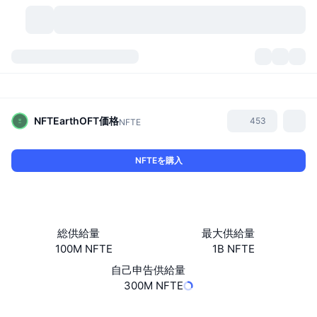
暗号資産
ダッシュボード
暗号資産
DexScan
市場数
ランキング
NFTEarthOFT
価格
453
NFTE
シグナル
取引所
カテゴリー
New
市況概要
NFTEを購入
人気急上昇
コミュニティ
過去のスナップショット
現物市場
中央集権型取引所
新規
フィード
API
トークンのロック解除
暗号資産の数
現物
総供給量
最大供給量
100M NFTE
1B NFTE
値上がり銘柄
トピック
利回り
プロダクト
ビットコイントレジャリー
デリバティブ
API
自己申告供給量
ミームエクスプローラー
300M NFTE
ライブ
実世界資産
BNBトレジャリー
プロダクト
暗号資産API
分散型取引所
ウェブサイト
Website
Whitepaper