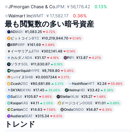
JPmorgan Chase & Co
JPM
￥56,176.42
0.13%
Walmart Inc
WMT
￥17,582.17
0.36%
最も閲覧数の多い暗号資産
ADI
ADI
¥1,083.25
0.72%
ビットコイン
BTC
¥10,219,944.70
0.14%
XRP
XRP
¥161.69
2.69%
イーサリアム
ETH
¥302,141.48
0.14%
カルダノ
ADA
¥31.57
Pi
PI
¥13.87
4.16%
4.21%
ソラナ
SOL
¥11,630.67
0.18%
Hyperliquid
HYPE
¥8,769.80
0.45%
シバイヌ
SHIB
¥0.0007244
2.17%
Zcash
ZEC
¥80,681.86
Hashflow
HFT
¥2.24
3.31%
55.68%
SKYAI
SKYAI
¥17.45
Heima
HEI
¥33.42
35.05%
8.36%
Sui
SUI
¥105.87
Stellar
XLM
¥25.27
0.95%
1.49%
Kaspa
KAS
¥4.11
ドージコイン
DOGE
¥11.01
2.05%
0.69%
Canton
CC
¥14.63
Ondo
ONDO
¥54.87
7.56%
6.35%
Audiera
BEAT
¥315.34
6.01%
トレンド