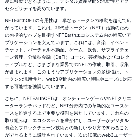
易に移動できるようにし、デジタル資産空間の流動性とアク
セシビリティを高めています。
NFTEarthOFTの有用性は、単なるトークンの移動を超えて広
がっています。これは、非代替トークン（NFT）活動のため
の包括的なハブを目指すNFTEarthエコシステム内の幅広いア
プリケーションを支えています。これには、音楽、イベント
チケット、バーチャル不動産、ゲーム、飲食、サプライチェ
ーン管理、分散型金融（DeFi）ローン、芸術品およびコレク
ティブルなど、さまざまな業界でのNFTの作成、取引、収集
が含まれます。このようなアプリケーションの多様性は、ト
ークンの汎用性と、web3空間内の幅広い興味やニーズに対応
する可能性を強調しています。
さらに、NFTEarthOFTは、オンチェーンゲームやNFTクリエ
ーターランチパッドなど、NFT分野内での革新的なユースケ
ースを推進する上で重要な役割を果たしています。これらの
取り組みは、エコシステムを豊かにし、ユーザーがデジタル
資産とブロックチェーン技術との新しいやり方で関わること
ができるように設計されています。次の10億のweb3ユーザー