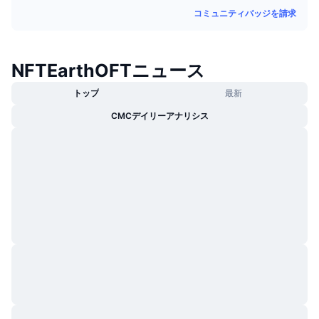
トレンド
暗号資産ETF
コミュニティバッジを請求
学ぶ
CMC MCP
新着
ビットコインETF
x402
ニュース
NFTEarthOFTニュース
クリプト
イーサリアムETF
アカデミー
トップ
最新
政治
CMCデイリーアナリシス
テクニカル分析
リサーチ
スポーツ
RSI
ビデオ一覧
ファイナンス
MACD
暗号資産用語集
テック
デリバティブ
キャンペーン
NFT
概要
エアドロップ
NFT総合統計
清算
ダイヤモンド・リワード