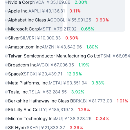
Nvidia Corp
NVDA
￥35,169.86
2.00%
Apple Inc.
AAPL
￥49,136.81
0.11%
Alphabet Inc Class A
GOOGL
￥55,991.25
0.60%
Microsoft Corp
MSFT
￥79,217.02
0.65%
Silver
SILVER
￥10,000.83
0.60%
Amazon.com Inc
AMZN
￥43,642.96
1.80%
Taiwan Semiconductor Manufacturing Co Ltd
TSM
￥66,054
Broadcom Inc
AVGO
￥67,006.35
1.19%
SpaceX
SPCX
￥20,439.71
12.96%
Meta Platforms, Inc.
META
￥93,651.94
0.83%
Tesla, Inc.
TSLA
￥52,284.55
3.92%
Berkshire Hathaway Inc Class B
BRK.B
￥81,773.03
1.01%
Eli Lilly And Co
LLY
￥185,319.13
1.26%
Micron Technology Inc
MU
￥138,323.26
0.34%
SK Hynix
SKHY
￥21,833.37
3.39%