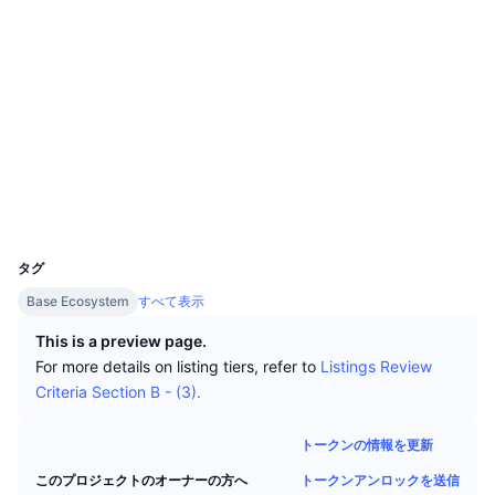
トップトレーダー
記事一覧
取引所の流入/流出
DEX API
コンバーター
リーダーボード
現物
ソーシャルメディア
センチメント
エンタープライズ
ニュースレター
インジケーター
トレンド
デリバティブ
0x8c22...630310
コントラクト一覧
料金
CMC Launch
上場予定
恐怖と強欲指数・
etherscan.io
エクスプローラー
リソース
CMCラボ
最近追加されたコイン
アルトコインシーズンインデックス
ウォレット
CMC Max
UCID
上昇率上位＆下落率上位
市場サイクル指標
25305
ドキュメンテーション
タグ
トップニュース
訪問数最多
ビットコインのドミナンス
Base Ecosystem
すべて表示
よくある質問
Telegramボット
コミュニティセンチメント
CoinMarketCap 20インデックス
This is a preview page.
For more details on listing tiers, refer to
Listings Review
AIインテグレーション
広告掲載について
Criteria Section B - (3).
チェーンランキング
CoinMarketCap 100インデックス
CMCエージェントハブ
トークンの情報を更新
予測市場
ETFフロー
サイトウィジェット
スキルマーケットプレイス
トークンアンロックを送信
このプロジェクトのオーナーの方へ