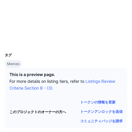
トップトレーダー
記事一覧
取引所の流入/流出
DEX API
コンバーター
ソーシャルメディア
リーダーボード
現物
コントラクト一覧
0xf962...6d952d
センチメント
エンタープライズ
ニュースレター
インジケーター
トレンド
デリバティブ
bscscan.com
エクスプローラー
料金
CMC Launch
上場予定
恐怖と強欲指数・
ウォレット
UCID
リソース
CMCラボ
25268
最近追加されたコイン
アルトコインシーズンインデックス
タグ
CMC Max
上昇率上位＆下落率上位
市場サイクル指標
Memes
ドキュメンテーション
トップニュース
This is a preview page.
訪問数最多
ビットコインのドミナンス
よくある質問
For more details on listing tiers, refer to
Listings Review
Telegramボット
Criteria Section B - (3).
コミュニティセンチメント
CoinMarketCap 20インデックス
AIインテグレーション
広告掲載について
トークンの情報を更新
チェーンランキング
CoinMarketCap 100インデックス
トークンアンロックを送信
このプロジェクトのオーナーの方へ
CMCエージェントハブ
コミュニティバッジを請求
予測市場
ETFフロー
サイトウィジェット
スキルマーケットプレイス