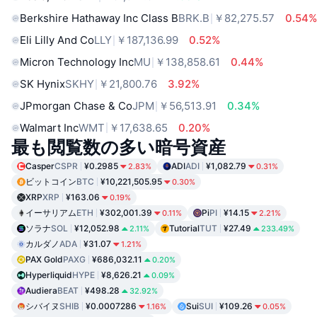
Berkshire Hathaway Inc Class B
BRK.B
￥82,275.57
0.54
Eli Lilly And Co
LLY
￥187,136.99
0.52%
Micron Technology Inc
MU
￥138,858.61
0.44%
SK Hynix
SKHY
￥21,800.76
3.92%
JPmorgan Chase & Co
JPM
￥56,513.91
0.34%
Walmart Inc
WMT
￥17,638.65
0.20%
最も閲覧数の多い暗号資産
Casper
CSPR
¥0.2985
ADI
ADI
¥1,082.79
2.83%
0.31%
ビットコイン
BTC
¥10,221,505.95
0.30%
XRP
XRP
¥163.06
0.19%
イーサリアム
ETH
¥302,001.39
Pi
PI
¥14.15
0.11%
2.21%
ソラナ
SOL
¥12,052.98
Tutorial
TUT
¥27.49
2.11%
233.49%
カルダノ
ADA
¥31.07
1.21%
PAX Gold
PAXG
¥686,032.11
0.20%
Hyperliquid
HYPE
¥8,626.21
0.09%
Audiera
BEAT
¥498.28
32.92%
シバイヌ
SHIB
¥0.0007286
Sui
SUI
¥109.26
1.16%
0.05%