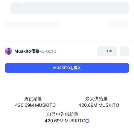
暗号資産
ダッシュボード
暗号資産
DexScan
市場数
ランキング
Muskito
価格
11K
MUSKITO
シグナル
取引所
カテゴリー
New
市況概要
MUSKITOを購入
人気急上昇
コミュニティ
過去のスナップショット
現物市場
中央集権型取引所
新規
フィード
API
トークンのロック解除
暗号資産の数
現物
総供給量
最大供給量
420.69M MUSKITO
420.69M MUSKITO
値上がり銘柄
トピック
利回り
プロダクト
ビットコイントレジャリー
デリバティブ
API
自己申告供給量
ミームエクスプローラー
420.69M MUSKITO
ライブ
実世界資産
BNBトレジャリー
プロダクト
暗号資産API
分散型取引所
ウェブサイト
Website
Whitepaper