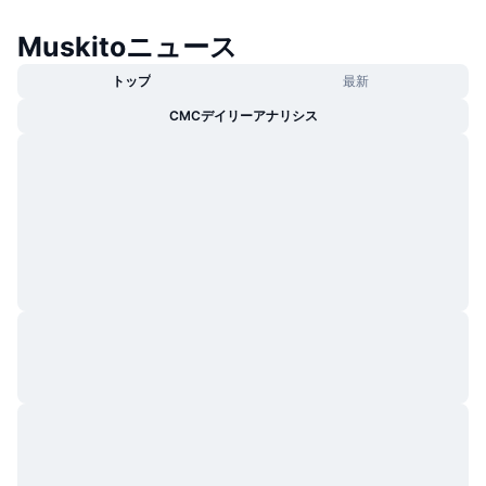
トレンド
暗号資産ETF
学ぶ
CMC MCP
Muskitoニュース
新着
ビットコインETF
トップ
最新
x402
ニュース
CMCデイリーアナリシス
クリプト
イーサリアムETF
アカデミー
政治
テクニカル分析
リサーチ
スポーツ
RSI
ビデオ一覧
ファイナンス
MACD
暗号資産用語集
テック
デリバティブ
キャンペーン
NFT
概要
エアドロップ
NFT総合統計
清算
ダイヤモンド・リワード