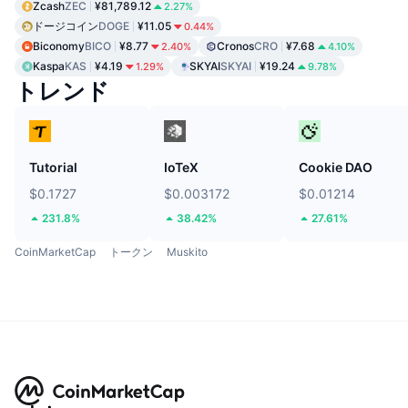
Zcash
ZEC
¥81,789.12
2.27%
ドージコイン
DOGE
¥11.05
0.44%
Biconomy
BICO
¥8.77
Cronos
CRO
¥7.68
2.40%
4.10%
Kaspa
KAS
¥4.19
SKYAI
SKYAI
¥19.24
1.29%
9.78%
トレンド
Tutorial
IoTeX
Cookie DAO
$0.1727
$0.003172
$0.01214
231.8%
38.42%
27.61%
CoinMarketCap
トークン
Muskito