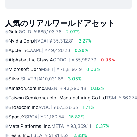
人気のリアルワールドアセット
Gold
GOLD
￥685,103.28
2.07%
Nvidia Corp
NVDA
￥35,312.81
2.27%
Apple Inc.
AAPL
￥49,426.26
0.29%
Alphabet Inc Class A
GOOGL
￥55,987.79
0.96%
Microsoft Corp
MSFT
￥78,819.49
0.03%
Silver
SILVER
￥10,031.66
3.05%
Amazon.com Inc
AMZN
￥43,290.48
0.82%
Taiwan Semiconductor Manufacturing Co Ltd
TSM
￥66,374
Broadcom Inc
AVGO
￥67,326.55
1.71%
SpaceX
SPCX
￥21,160.54
15.83%
Meta Platforms, Inc.
META
￥93,369.11
0.37%
Tesla, Inc.
TSLA
￥51,914.52
2.83%