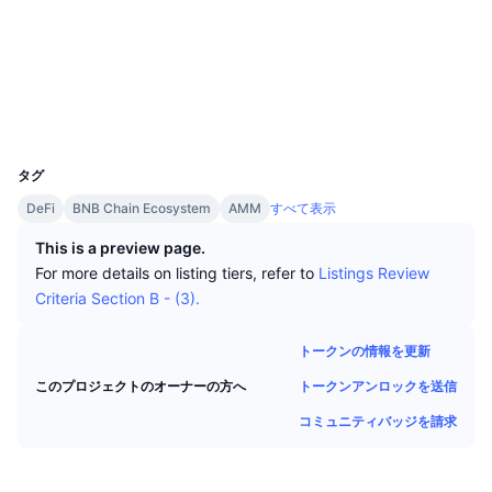
トップトレーダー
記事一覧
取引所の流入/流出
DEX API
コンバーター
ソーシャルメディア
リーダーボード
現物
コントラクト一覧
0x4a35...30BA5d
センチメント
エンタープライズ
ニュースレター
インジケーター
トレンド
デリバティブ
エクスプローラー
bscscan.com
ウォレット
料金
CMC Launch
上場予定
恐怖と強欲指数・
UCID
9610
リソース
CMCラボ
タグ
最近追加されたコイン
アルトコインシーズンインデックス
DeFi
BNB Chain Ecosystem
AMM
すべて表示
CMC Max
上昇率上位＆下落率上位
市場サイクル指標
This is a preview page.
ドキュメンテーション
For more details on listing tiers, refer to
Listings Review
トップニュース
訪問数最多
ビットコインのドミナンス
Criteria Section B - (3).
よくある質問
Telegramボット
コミュニティセンチメント
CoinMarketCap 20インデックス
トークンの情報を更新
AIインテグレーション
広告掲載について
トークンアンロックを送信
このプロジェクトのオーナーの方へ
チェーンランキング
CoinMarketCap 100インデックス
コミュニティバッジを請求
CMCエージェントハブ
予測市場
ETFフロー
サイトウィジェット
スキルマーケットプレイス