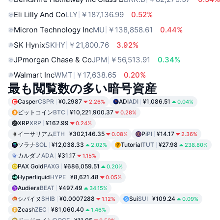
Eli Lilly And Co
LLY
￥187,136.99
0.52%
Micron Technology Inc
MU
￥138,858.61
0.44%
SK Hynix
SKHY
￥21,800.76
3.92%
JPmorgan Chase & Co
JPM
￥56,513.91
0.34%
Walmart Inc
WMT
￥17,638.65
0.20%
最も閲覧数の多い暗号資産
Casper
CSPR
¥0.2987
ADI
ADI
¥1,086.51
2.26%
0.04%
ビットコイン
BTC
¥10,221,900.37
0.28%
XRP
XRP
¥162.99
0.24%
イーサリアム
ETH
¥302,146.35
Pi
PI
¥14.17
0.08%
2.36%
ソラナ
SOL
¥12,038.33
Tutorial
TUT
¥27.98
2.02%
238.80%
カルダノ
ADA
¥31.17
1.15%
PAX Gold
PAXG
¥686,059.51
0.20%
Hyperliquid
HYPE
¥8,621.48
0.05%
Audiera
BEAT
¥497.49
34.15%
シバイヌ
SHIB
¥0.0007288
Sui
SUI
¥109.24
1.12%
0.09%
Zcash
ZEC
¥81,060.40
1.46%