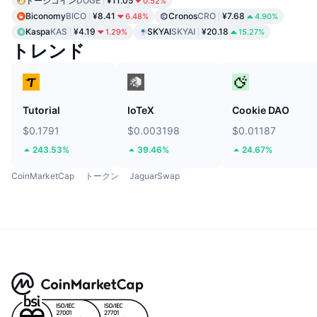
ドージコイン
DOGE
¥11.05
0.52%
Biconomy
BICO
¥8.41
Cronos
CRO
¥7.68
6.48%
4.90%
Kaspa
KAS
¥4.19
SKYAI
SKYAI
¥20.18
1.29%
15.27%
トレンド
Tutorial
IoTeX
Cookie DAO
$0.1791
$0.003198
$0.01187
243.53%
39.46%
24.67%
CoinMarketCap
トークン
JaguarSwap