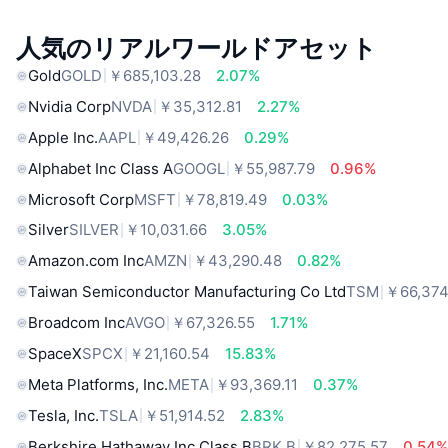
人気のリアルワールドアセット
Gold
GOLD
￥685,103.28
2.07%
Nvidia Corp
NVDA
￥35,312.81
2.27%
Apple Inc.
AAPL
￥49,426.26
0.29%
Alphabet Inc Class A
GOOGL
￥55,987.79
0.96%
Microsoft Corp
MSFT
￥78,819.49
0.03%
Silver
SILVER
￥10,031.66
3.05%
Amazon.com Inc
AMZN
￥43,290.48
0.82%
Taiwan Semiconductor Manufacturing Co Ltd
TSM
￥66,374
Broadcom Inc
AVGO
￥67,326.55
1.71%
SpaceX
SPCX
￥21,160.54
15.83%
Meta Platforms, Inc.
META
￥93,369.11
0.37%
Tesla, Inc.
TSLA
￥51,914.52
2.83%
Berkshire Hathaway Inc Class B
BRK.B
￥82,275.57
0.54