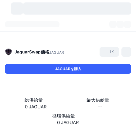
暗号資産
ダッシュボード
暗号資産
DexScan
市場数
ランキング
JaguarSwap
価格
1K
JAGUAR
シグナル
取引所
カテゴリー
New
市況概要
JAGUARを購入
人気急上昇
コミュニティ
過去のスナップショット
現物市場
中央集権型取引所
新規
フィード
API
トークンのロック解除
暗号資産の数
現物
総供給量
最大供給量
0 JAGUAR
--
値上がり銘柄
トピック
利回り
プロダクト
ビットコイントレジャリー
デリバティブ
API
循環供給量
ミームエクスプローラー
0 JAGUAR
ライブ
実世界資産
BNBトレジャリー
プロダクト
暗号資産API
分散型取引所
ウェブサイト
Website