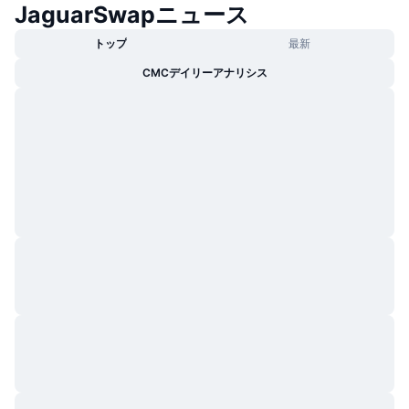
JaguarSwapニュース
トレンド
暗号資産ETF
学ぶ
CMC MCP
トップ
最新
新着
ビットコインETF
CMCデイリーアナリシス
x402
ニュース
クリプト
イーサリアムETF
アカデミー
政治
テクニカル分析
リサーチ
スポーツ
RSI
ビデオ一覧
ファイナンス
MACD
暗号資産用語集
テック
デリバティブ
キャンペーン
NFT
概要
エアドロップ
NFT総合統計
清算
ダイヤモンド・リワード