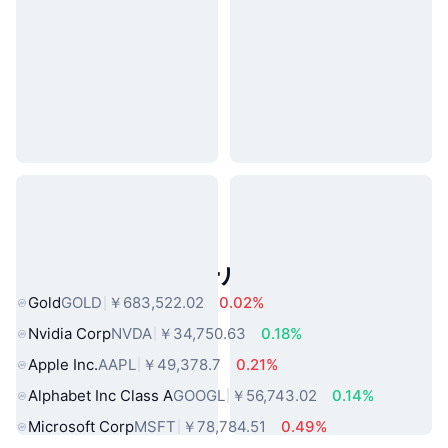
人気のリアルワールドアセット
Gold
GOLD
￥683,522.02
0.02%
Nvidia Corp
NVDA
￥34,750.63
0.18%
Apple Inc.
AAPL
￥49,378.7
0.21%
Alphabet Inc Class A
GOOGL
￥56,743.02
0.14%
Microsoft Corp
MSFT
￥78,784.51
0.49%