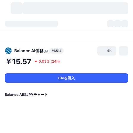
暗号資産
ダッシュボード
暗号資産
DexScan
市場数
ランキング
Balance AI
価格
4K
#6514
BAI
￥15.57
0.03%
(
24h
)
シグナル
取引所
カテゴリー
New
市況概要
人気急上昇
コミュニティ
過去のスナップショット
現物市場
中央集権型取引所
BAIを購入
新規
フィード
API
トークンのロック解除
暗号資産の数
現物
Balance AI対JPYチャート
値上がり銘柄
トピック
利回り
プロダクト
ビットコイントレジャリー
デリバティブ
API
ミームエクスプローラー
ライブ
実世界資産
BNBトレジャリー
プロダクト
暗号資産API
分散型取引所