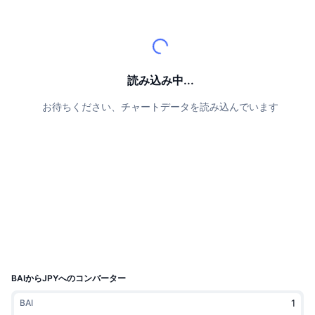
トップトレーダー
記事一覧
取引所の流入/流出
DEX API
コンバーター
リーダーボード
現物
センチメント
エンタープライズ
ニュースレター
インジケーター
トレンド
デリバティブ
料金
CMC Launch
読み込み中...
上場予定
恐怖と強欲指数・
お待ちください、チャートデータを読み込んでいます
リソース
CMCラボ
最近追加されたコイン
アルトコインシーズンインデックス
CMC Max
上昇率上位＆下落率上位
市場サイクル指標
ドキュメンテーション
トップニュース
訪問数最多
ビットコインのドミナンス
よくある質問
Telegramボット
コミュニティセンチメント
CoinMarketCap 20インデックス
AIインテグレーション
広告掲載について
チェーンランキング
CoinMarketCap 100インデックス
CMCエージェントハブ
BAIからJPYへのコンバーター
予測市場
ETFフロー
サイトウィジェット
BAI
スキルマーケットプレイス