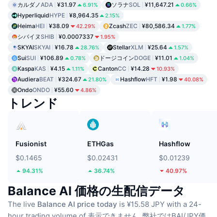
カルダノ
ADA
¥31.97
ソラナ
SOL
¥11,647.21
6.91%
0.66%
Hyperliquid
HYPE
¥8,964.35
2.15%
Heima
HEI
¥38.09
Zcash
ZEC
¥80,586.34
42.29%
1.77%
シバイヌ
SHIB
¥0.0007337
1.95%
SKYAI
SKYAI
¥16.78
Stellar
XLM
¥25.64
28.76%
1.57%
Sui
SUI
¥106.89
ドージコイン
DOGE
¥11.01
0.78%
1.04%
Kaspa
KAS
¥4.15
Canton
CC
¥14.28
1.11%
10.93%
Audiera
BEAT
¥324.67
Hashflow
HFT
¥1.98
21.80%
40.08%
Ondo
ONDO
¥55.60
4.86%
トレンド
Fusionist
ETHGas
Hashflow
$0.1465
$0.02431
$0.01239
94.31%
36.74%
40.97%
Balance AI 価格の生配信データ
The live
Balance AI price today
is ¥15.58 JPY with a 24-
hour trading volume of 表示できません.
弊社ではBAI/JPY価