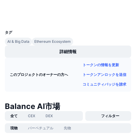
エクスプローラー
今後の販売予定
ファンディングレート
学んで稼ぐ
ウォレット
UCID
29510
カレンダー
タグ
AI & Big Data
Ethereum Ecosystem
ICOカレンダー
詳細情報
イベントカレンダー
トークンの情報を更新
トークンアンロックを送信
このプロジェクトのオーナーの方へ
コミュニティバッジを請求
Balance AI市場
全て
CEX
DEX
フィルター
現物
パーペチュアル
先物