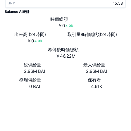
JPY
トレンド
暗号資産ETF
学ぶ
CMC MCP
Balance AI統計
新着
時価総額
ビットコインETF
x402
ニュース
￥0
0%
クリプト
イーサリアムETF
出来高 (24時間)
取引量/時価総額(24時間)
アカデミー
￥0
--
0%
政治
希薄後時価総額
テクニカル分析
リサーチ
￥46.22M
スポーツ
総供給量
最大供給量
RSI
ビデオ一覧
2.96M BAI
2.96M BAI
ファイナンス
MACD
循環供給量
保有者
暗号資産用語集
0 BAI
4.61K
テック
ウェブサイト
Website
デリバティブ
キャンペーン
NFT
ソーシャルメディア
概要
エアドロップ
コントラクト一覧
NFT総合統計
0x8ccd...4328c7
清算
ダイヤモンド・リワード
etherscan.io