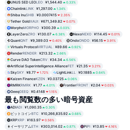
UNUS SED LEO
LEO
¥1,544.40
0.33%
Chainlink
LINK
¥1,297.00
1.34%
Shiba Inu
SHIB
¥0.0007415
2.35%
Tether Gold
XAUt
¥671,349.82
0.07%
Morpho
MORPHO
¥300.39
0.03%
LayerZero
ZRO
¥130.07
Nexo
NEXO
¥114.45
6.38%
0.01%
Quant
QNT
¥9,389.03
Ondo
ONDO
¥56.15
0.40%
3.91%
Virtuals Protocol
VIRTUAL
¥89.66
0.92%
Render
RENDER
¥213.32
2.66%
Curve DAO Token
CRV
¥34.34
6.56%
Artificial Superintelligence Alliance
FET
¥21.35
3.21%
Sky
SKY
¥8.77
LightLink
LL
¥0.1885
1.72%
0.64%
Kaizen Finance
KZEN
¥0.03725
0.06%
RMRK
RMRK
¥1.77
Frontier
FRONT
¥2.04
4.01%
0.03%
Geeq
GEEQ
¥0.4148
1.15%
最も閲覧数の多い暗号資産
ADI
ADI
¥1,090.35
0.30%
ビットコイン
BTC
¥10,266,835.92
0.68%
XRP
XRP
¥163.97
0.56%
イーサリアム
ETH
¥303,014.02
Pi
PI
¥13.85
0.87%
4.16%