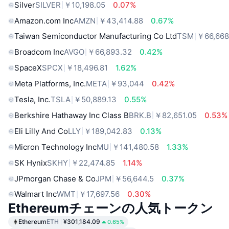
Silver
SILVER
￥10,198.05
0.07%
Amazon.com Inc
AMZN
￥43,414.88
0.67%
Taiwan Semiconductor Manufacturing Co Ltd
TSM
￥66,668
Broadcom Inc
AVGO
￥66,893.32
0.42%
SpaceX
SPCX
￥18,496.81
1.62%
Meta Platforms, Inc.
META
￥93,044
0.42%
Tesla, Inc.
TSLA
￥50,889.13
0.55%
Berkshire Hathaway Inc Class B
BRK.B
￥82,651.05
0.53%
Eli Lilly And Co
LLY
￥189,042.83
0.13%
Micron Technology Inc
MU
￥141,480.58
1.33%
SK Hynix
SKHY
￥22,474.85
1.14%
JPmorgan Chase & Co
JPM
￥56,644.5
0.37%
Walmart Inc
WMT
￥17,697.56
0.30%
Ethereumチェーンの人気トークン
Ethereum
ETH
¥301,184.09
0.65%